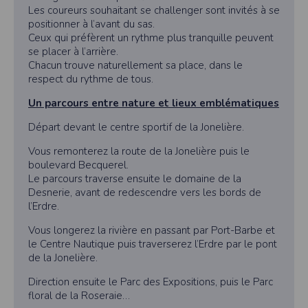
l'utilisateur souhaite télécharger une photo dans la galerie. Nous recueillons
Les coureurs souhaitant se challenger sont invités à se
des informations à partir des photos que vous partagez.
positionner à l’avant du sas.
Cette application ne requiert pas d'informations de vos contacts.
Ceux qui préfèrent un rythme plus tranquille peuvent
se placer à l’arrière.
Informations sur le paiement
Chacun trouve naturellement sa place, dans le
Aucun paiement n'étant effectué dans l'application, aucune information sur
respect du rythme de tous.
vos cartes de crédit ou de débit ne sera collectée.
Traduction in English :
Un parcours entre nature et lieux emblématiques
This app requires camera permissions if the user is interested in uploading a
photo to the gallery. We collect information from the photos you share. This app
Départ devant le centre sportif de la Jonelière.
does not require information from your contacts.
Vous remonterez la route de la Jonelière puis le
Payment information
boulevard Becquerel.
No payment is made within the app, so no information about your credit or
Le parcours traverse ensuite le domaine de la
debit cards will be collected.
Desnerie, avant de redescendre vers les bords de
l’Erdre.
Vous longerez la rivière en passant par Port-Barbe et
le Centre Nautique puis traverserez l’Erdre par le pont
de la Jonelière.
Direction ensuite le Parc des Expositions, puis le Parc
floral de la Roseraie…