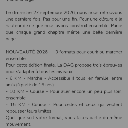
Modification des conditions d’utilisation
Le dimanche 27 septembre 2026, nous nous retrouvons
L’EDITEUR se réserve la possibilité de modifier, à tout moment et sans préavis,
les présentes conditions d’utilisation afin de les adapter aux évolutions du site
une dernière fois. Pas pour une fin. Pour une clôture à la
et/ou de son exploitation.
hauteur de ce que nous avons construit ensemble. Parce
Règles d'usage d'Internet
que chaque grand chapitre mérite une belle dernière
L’utilisateur déclare accepter les caractéristiques et les limites d’Internet, et
page.
notamment reconnaît que :
L’EDITEUR n’assume aucune responsabilité sur les services accessibles par
Internet et n’exerce aucun contrôle de quelque forme que ce soit sur la nature et
NOUVEAUTÉ 2026 — 3 formats pour courir ou marcher
les caractéristiques des données qui pourraient transiter par l’intermédiaire de
son centre serveur.
ensemble
L’utilisateur reconnaît que les données circulant sur Internet ne sont pas
Pour cette édition finale, La DAG propose trois épreuves
protégées notamment contre les détournements éventuels. La communication de
toute information jugée par l’utilisateur de nature sensible ou confidentielle se
pour s'adapter à tous les niveaux :
fait à ses risques et périls.
- 6 KM - Marche - Accessible à tous, en famille, entre
L’utilisateur reconnaît que les données circulant sur Internet peuvent être
réglementées en termes d’usage ou être protégées par un droit de propriété.
amis (à partir de 16 ans)
L’utilisateur est seul responsable de l’usage des données qu’il consulte, interroge
- 10 KM - Course - Pour aller encore un peu plus loin,
et transfère sur Internet.
L’utilisateur reconnaît que l’EDITEUR ne dispose d’aucun moyen de contrôle sur
ensemble
le contenu des services accessibles sur Internet
- 15 KM - Course - Pour celles et ceux qui veulent
L'éditeur informe que les utilisateurs du site internet www.timepulse.run
peuvent recevoir des offres des partenaires de l'éditeur
repousser leurs limites
L'éditeur informe que les utilisateurs du site internet www.timepulse.run
Quel que soit votre format, vous faites partie du même
peuvent recevoir des offres les invitant à participer à des épreuves inscrites au
calendrier du site.
mouvement.