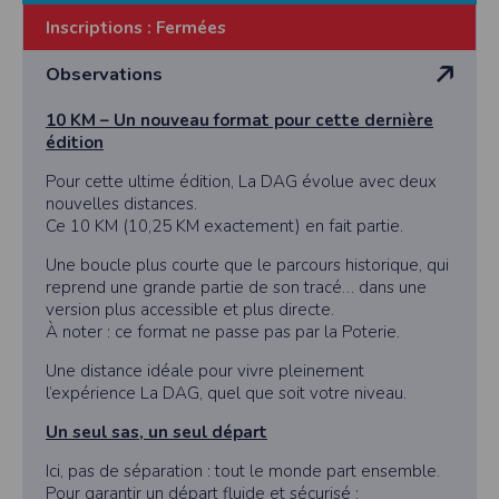
vous disposez d’un droit d’accès et de rectification aux informations qui vous
Inscriptions :
Fermées
concernent.
Vous pouvez accèder aux informations vous concernant
en nous contactant ici
Observations
.Vous pouvez également, pour des motifs légitimes, vous opposer au traitement
des données vous concernant.
10 KM – Un nouveau format pour cette dernière
édition
Conditions générales d'utilisation de
Pour cette ultime édition, La DAG évolue avec deux
l'application Timepulse :
nouvelles distances.
Ce 10 KM (10,25 KM exactement) en fait partie.
POLITIQUE DE CONFIDENTIALITÉ DE L'APPLICATION TIMEPULSE
Une boucle plus courte que le parcours historique, qui
Informations sur la localisation
reprend une grande partie de son tracé… dans une
Nous collectons et traitons les informations de localisation lorsque vous vous
version plus accessible et plus directe.
inscrivez et utilisez les services. Conformément à notre politique de
À noter : ce format ne passe pas par la Poterie.
confidentialité, nous ne suivons pas la localisation de votre appareil lorsque
vous n'utilisez pas l'application, mais afin de fournir des services de
Une distance idéale pour vivre pleinement
synchronisation de base, il est nécessaire de suivre la localisation de votre
appareil lorsque vous utilisez l'application. Si vous souhaitez mettre fin au suivi
l’expérience La DAG, quel que soit votre niveau.
de la localisation de votre appareil, vous pouvez le faire à tout moment en
ajustant les paramètres de votre appareil.
Un seul sas, un seul départ
Partage d'informations entre utilisateurs.
Ici, pas de séparation : tout le monde part ensemble.
Cette application nécessite des autorisations pour l'appareil photo si
Pour garantir un départ fluide et sécurisé :