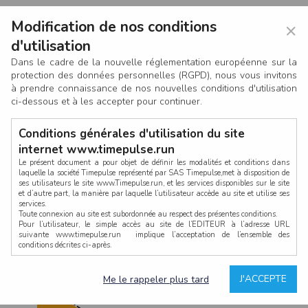
Modification de nos conditions
×
d'utilisation
Dans le cadre de la nouvelle réglementation européenne sur la
protection des données personnelles (RGPD), nous vous invitons
à prendre connaissance de nos nouvelles conditions d'utilisation
ci-dessous et à les accepter pour continuer.
Conditions générales d'utilisation du site
internet www.timepulse.run
Le présent document a pour objet de définir les modalités et conditions dans
laquelle la société Timepulse représenté par SAS Timepulse,met à disposition de
ses utilisateurs le site www.Timepulse.run, et les services disponibles sur le site
CONNEXION
et d’autre part, la manière par laquelle l’utilisateur accède au site et utilise ses
services.
Toute connexion au site est subordonnée au respect des présentes conditions.
Pour l’utilisateur, le simple accès au site de l’EDITEUR à l’adresse URL
suivante www.timepulse.run implique l’acceptation de l’ensemble des
conditions décrites ci-après.
Propriété intellectuelle
Mot de passe oublié ?
J'ACCEPTE
Me le rappeler plus tard
La structure générale du site www.timepulse.run, par quelque procédé que ce
soit, sans l'autorisation préalable et par écrit de Fourcherot Mickael et/ou de ses
partenaires est strictement interdite et serait susceptible de constituer une