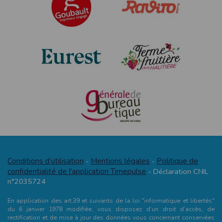
Conditions d’utilisation
Mentions légales
Politique de
-
-
confidentialité de l'application Timepulse
- Déclaration CNIL
n°2035724
En application des art.39 et suivants de la loi "informatique et libertés"
du 6 janvier 1978 modifiée, vous disposez d’un droit d’accès, de
rectification et de mise à jour des données vous concernant conservées