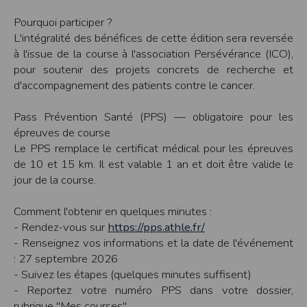
Sécurisation des données
Pourquoi participer ?
Les données sont hébergées par l'hébergeur suivant
:https://www.ovh.com/fr/protection-donnees-personnelles/gdpr.xml
L'intégralité des bénéfices de cette édition sera reversée
à l'issue de la course à l'association Persévérance (ICO),
Toutes les communications entre votre navigateur et nos serveurs utilisent le
protocole HTTPS qui crypte les données avant qu’elles ne transitent sur le
pour soutenir des projets concrets de recherche et
réseau. Par ailleurs, les mots de passe ne sont pas stockés en clair dans notre
base de données mais sont cryptés en utilisant les dernières technologies de
d'accompagnement des patients contre le cancer.
sécurisation des mots de passe. Enfin, les communications entre nos différents
serveurs se font sur un réseau privé qui n’est pas accessible depuis l’extérieur.
Pass Prévention Santé (PPS) — obligatoire pour les
Paramétrer votre navigateur internet
épreuves de course
Vous pouvez à tout moment choisir de désactiver les cookies sur votre ordinateur.
Le PPS remplace le certificat médical pour les épreuves
Notez cependant que votre expérience sur notre site peut en être affectée comme
par exemple et sans être exhaustif, la perte de votre session membre lorsque
de 10 et 15 km. Il est valable 1 an et doit être valide le
vous changez de page, l'impossibilité d'accéder à certaines pages ou encore la
jour de la course.
perte de vos préférences sur certaines pages.
Afin de gérer les cookies au plus près de vos attentes nous vous invitons à
Comment l'obtenir en quelques minutes :
paramétrer votre navigateur en tenant compte de la finalité des cookies.
- Rendez-vous sur
https://pps.athle.fr/
Internet Explorer
- Renseignez vos informations et la date de l'événement
Dans Internet Explorer, cliquez sur le bouton
Outils
, puis sur
Options Internet
.
Sous l'onglet
Général
, sous
Historique de navigation
, cliquez sur
Paramètres
.
: 27 septembre 2026
Cliquez sur le bouton
Afficher les fichiers
.
- Suivez les étapes (quelques minutes suffisent)
Firefox
- Reportez votre numéro PPS dans votre dossier,
Allez dans l'onglet
Outils du navigateur
puis sélectionnez le menu
Options
rubrique "Mes courses"
Dans la fenêtre qui s'affiche, choisissez
Vie privée
et cliquez sur
Affichez les