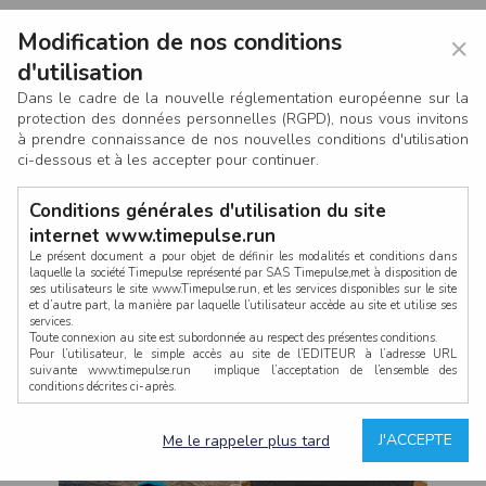
Modification de nos conditions
×
d'utilisation
Dans le cadre de la nouvelle réglementation européenne sur la
protection des données personnelles (RGPD), nous vous invitons
à prendre connaissance de nos nouvelles conditions d'utilisation
ci-dessous et à les accepter pour continuer.
Conditions générales d'utilisation du site
internet www.timepulse.run
Le présent document a pour objet de définir les modalités et conditions dans
laquelle la société Timepulse représenté par SAS Timepulse,met à disposition de
ses utilisateurs le site www.Timepulse.run, et les services disponibles sur le site
CONNEXION
et d’autre part, la manière par laquelle l’utilisateur accède au site et utilise ses
services.
Toute connexion au site est subordonnée au respect des présentes conditions.
Pour l’utilisateur, le simple accès au site de l’EDITEUR à l’adresse URL
suivante www.timepulse.run implique l’acceptation de l’ensemble des
conditions décrites ci-après.
Propriété intellectuelle
Mot de passe oublié ?
J'ACCEPTE
Me le rappeler plus tard
La structure générale du site www.timepulse.run, par quelque procédé que ce
soit, sans l'autorisation préalable et par écrit de Fourcherot Mickael et/ou de ses
partenaires est strictement interdite et serait susceptible de constituer une