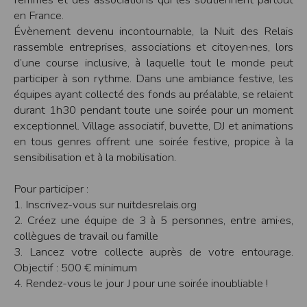
en France.
Modification des conditions d’utilisation
Évènement devenu incontournable, la Nuit des Relais
L’EDITEUR se réserve la possibilité de modifier, à tout moment et sans préavis,
les présentes conditions d’utilisation afin de les adapter aux évolutions du site
rassemble entreprises, associations et citoyen·nes, lors
et/ou de son exploitation.
d’une course inclusive, à laquelle tout le monde peut
Règles d'usage d'Internet
participer à son rythme. Dans une ambiance festive, les
L’utilisateur déclare accepter les caractéristiques et les limites d’Internet, et
équipes ayant collecté des fonds au préalable, se relaient
notamment reconnaît que :
L’EDITEUR n’assume aucune responsabilité sur les services accessibles par
durant 1h30 pendant toute une soirée pour un moment
Internet et n’exerce aucun contrôle de quelque forme que ce soit sur la nature et
exceptionnel. Village associatif, buvette, DJ et animations
les caractéristiques des données qui pourraient transiter par l’intermédiaire de
son centre serveur.
en tous genres offrent une soirée festive, propice à la
L’utilisateur reconnaît que les données circulant sur Internet ne sont pas
sensibilisation et à la mobilisation.
protégées notamment contre les détournements éventuels. La communication de
toute information jugée par l’utilisateur de nature sensible ou confidentielle se
fait à ses risques et périls.
Pour participer :
L’utilisateur reconnaît que les données circulant sur Internet peuvent être
réglementées en termes d’usage ou être protégées par un droit de propriété.
1. Inscrivez-vous sur nuitdesrelais.org
L’utilisateur est seul responsable de l’usage des données qu’il consulte, interroge
2. Créez une équipe de 3 à 5 personnes, entre ami·es,
et transfère sur Internet.
L’utilisateur reconnaît que l’EDITEUR ne dispose d’aucun moyen de contrôle sur
collègues de travail ou famille
le contenu des services accessibles sur Internet
3. Lancez votre collecte auprès de votre entourage.
L'éditeur informe que les utilisateurs du site internet www.timepulse.run
peuvent recevoir des offres des partenaires de l'éditeur
Objectif : 500 € minimum
L'éditeur informe que les utilisateurs du site internet www.timepulse.run
4. Rendez-vous le jour J pour une soirée inoubliable !
peuvent recevoir des offres les invitant à participer à des épreuves inscrites au
calendrier du site.