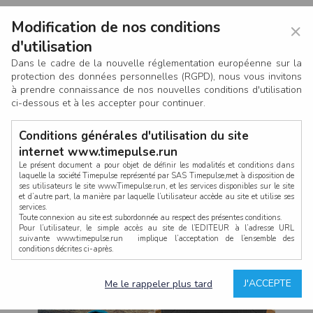
Modification de nos conditions
×
d'utilisation
Dans le cadre de la nouvelle réglementation européenne sur la
protection des données personnelles (RGPD), nous vous invitons
à prendre connaissance de nos nouvelles conditions d'utilisation
ci-dessous et à les accepter pour continuer.
Conditions générales d'utilisation du site
internet www.timepulse.run
Le présent document a pour objet de définir les modalités et conditions dans
laquelle la société Timepulse représenté par SAS Timepulse,met à disposition de
ses utilisateurs le site www.Timepulse.run, et les services disponibles sur le site
CONNEXION
et d’autre part, la manière par laquelle l’utilisateur accède au site et utilise ses
services.
Toute connexion au site est subordonnée au respect des présentes conditions.
Pour l’utilisateur, le simple accès au site de l’EDITEUR à l’adresse URL
suivante www.timepulse.run implique l’acceptation de l’ensemble des
conditions décrites ci-après.
Propriété intellectuelle
Mot de passe oublié ?
J'ACCEPTE
Me le rappeler plus tard
La structure générale du site www.timepulse.run, par quelque procédé que ce
soit, sans l'autorisation préalable et par écrit de Fourcherot Mickael et/ou de ses
partenaires est strictement interdite et serait susceptible de constituer une