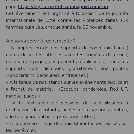
page
https://lily-cerise-et-compagnie.com/run
Modification des conditions d’utilisation
Cet évènement est organisé à l'occasion de la journée
L’EDITEUR se réserve la possibilité de modifier, à tout moment et sans préavis,
les présentes conditions d’utilisation afin de les adapter aux évolutions du site
internationale de lutte contre les violences faites aux
et/ou de son exploitation.
femmes qui a lieu, chaque année, le 25 novembre.
Règles d'usage d'Internet
L’utilisateur déclare accepter les caractéristiques et les limites d’Internet, et
A quoi va servir l'argent récolté ?
notamment reconnaît que :
L’EDITEUR n’assume aucune responsabilité sur les services accessibles par
- A l'impression de nos supports de communications (
Internet et n’exerce aucun contrôle de quelque forme que ce soit sur la nature et
cartes de visites, affiches avec les numéros d'urgence,
les caractéristiques des données qui pourraient transiter par l’intermédiaire de
son centre serveur.
des marque-pages, des gobelets réutilisables ) Tous ces
L’utilisateur reconnaît que les données circulant sur Internet ne sont pas
supports sont distribués gratuitement aux publics
protégées notamment contre les détournements éventuels. La communication de
toute information jugée par l’utilisateur de nature sensible ou confidentielle se
(Associations, particuliers, entreprises ).
fait à ses risques et périls.
- A la tenue de nos stands sur les événements publics et
L’utilisateur reconnaît que les données circulant sur Internet peuvent être
réglementées en termes d’usage ou être protégées par un droit de propriété.
à l'achat de matériel : (Ecocups, banderoles, Roll UP,
L’utilisateur est seul responsable de l’usage des données qu’il consulte, interroge
marque-pages..)
et transfère sur Internet.
L’utilisateur reconnaît que l’EDITEUR ne dispose d’aucun moyen de contrôle sur
- A la réalisation de sessions de sensibilisation à
le contenu des services accessibles sur Internet
destination des enfants, adolescent.e.s/jeunes adultes,
L'éditeur informe que les utilisateurs du site internet www.timepulse.run
peuvent recevoir des offres des partenaires de l'éditeur
adultes (grand public et professionnel.le.s)
L'éditeur informe que les utilisateurs du site internet www.timepulse.run
- A la prise en charge des frais kilométriques réalisés par
peuvent recevoir des offres les invitant à participer à des épreuves inscrites au
calendrier du site.
les bénévoles