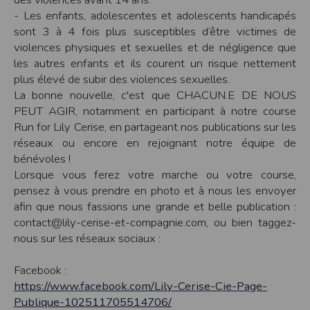
cookies
- Les enfants, adolescentes et adolescents handicapés
Safari
sont 3 à 4 fois plus susceptibles d’être victimes de
Dans votre navigateur, choisissez le menu
Édition > Préférences
.
violences physiques et sexuelles et de négligence que
Cliquez sur
Sécurité
.
Cliquez sur
Afficher les cookies
.
les autres enfants et ils courent un risque nettement
plus élevé de subir des violences sexuelles.
Google Chrome
Cliquez sur l'icône du menu
Outils
.
La bonne nouvelle, c'est que CHACUN.E DE NOUS
Sélectionnez
Options
.
PEUT AGIR, notamment en participant à notre course
Cliquez sur l'onglet
Options avancées
et accédez à la section
Confidentialité
.
Cliquez sur le bouton
Afficher les cookies
.
Run for Lily Cerise, en partageant nos publications sur les
réseaux ou encore en rejoignant notre équipe de
Politique d'utilisation des cookies
bénévoles !
Un cookie est un petit fichier texte envoyé à votre navigateur depuis nos
serveurs, que vous utilisiez un ordinateur, une tablette ou un smartphone.
Lorsque vous ferez votre marche ou votre course,
Nous utilisons les cookies à diverses fins : nous les employons pour vous
pensez à vous prendre en photo et à nous les envoyer
identifier de page en page lorsque vous disposez d'un compte membre, retenir
certaines de vos préférences ou encore compter les visiteurs d'une page.
afin que nous fassions une grande et belle publication :
contact@lily-cerise-et-compagnie.com, ou bien taggez-
RGPD
nous sur les réseaux sociaux :
Timepulse se conforme à la nouvelle directive européenne : La RGPD A ce titre,
un DPO a été nommé : contact@timepulse.run
La collecte et la conservation des données
Facebook :
Conformément à la loi du 6 janvier 1978 relative à l'informatique et aux
https://www.facebook.com/Lily-Cerise-Cie-Page-
libertés, modifiée en août 2004, le présent site à été déclaré à la Commission
Publique-102511705514706/
Nationale de l'Informatique et des Libertés sous le numéro 2011834.