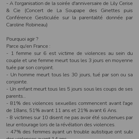
- A l'organisation de la soirée d'anniversaire de Lily Cerise
Sécurisation des données
& Cie (Concert de La Soupape des Ginettes puis
Les données sont hébergées par l'hébergeur suivant
:https://www.ovh.com/fr/protection-donnees-personnelles/gdpr.xml
Conférence Gesticulée sur la parentalité donnée par
Toutes les communications entre votre navigateur et nos serveurs utilisent le
Caroline Robineau)
protocole HTTPS qui crypte les données avant qu’elles ne transitent sur le
réseau. Par ailleurs, les mots de passe ne sont pas stockés en clair dans notre
base de données mais sont cryptés en utilisant les dernières technologies de
Pourquoi agir ?
sécurisation des mots de passe. Enfin, les communications entre nos différents
Parce qu'en France :
serveurs se font sur un réseau privé qui n’est pas accessible depuis l’extérieur.
- 1 femme sur 6 est victime de violences au sein du
Paramétrer votre navigateur internet
couple et une femme meurt tous les 3 jours en moyenne
Vous pouvez à tout moment choisir de désactiver les cookies sur votre ordinateur.
tuée par son conjoint.
Notez cependant que votre expérience sur notre site peut en être affectée comme
par exemple et sans être exhaustif, la perte de votre session membre lorsque
- Un homme meurt tous les 30 jours, tué par son ou sa
vous changez de page, l'impossibilité d'accéder à certaines pages ou encore la
conjointe.
perte de vos préférences sur certaines pages.
- Un enfant meurt tous les 5 jours sous les coups de ses
Afin de gérer les cookies au plus près de vos attentes nous vous invitons à
parents...
paramétrer votre navigateur en tenant compte de la finalité des cookies.
- 81% des violences sexuelles commencent avant l'age
Internet Explorer
de 18ans, 51% avant 11 ans et 21% avant 6 Ans.
Dans Internet Explorer, cliquez sur le bouton
Outils
, puis sur
Options Internet
.
Sous l'onglet
Général
, sous
Historique de navigation
, cliquez sur
Paramètres
.
- 8 victimes sur 10 disent ne pas avoir été soutenues par
Cliquez sur le bouton
Afficher les fichiers
.
leur entourage lors de la révélation des violences.
Firefox
- 47% des femmes ayant un trouble autistique ont subi
Allez dans l'onglet
Outils du navigateur
puis sélectionnez le menu
Options
Dans la fenêtre qui s'affiche, choisissez
Vie privée
et cliquez sur
Affichez les
des violences avant 14 ans.