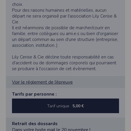
l'utilisateur souhaite télécharger une photo dans la galerie. Nous recueillons
choix.
des informations à partir des photos que vous partagez.
Pour des raisons humaines et matérielles, aucun
Cette application ne requiert pas d'informations de vos contacts.
départ ne sera organisé par l'association Lily Cerise &
Cie.
Informations sur le paiement
Il est néanmoins de possible de marcher/courir en
Aucun paiement n'étant effectué dans l'application, aucune information sur
famille, entre collègues ou ami.e.s ou bien d'organiser
vos cartes de crédit ou de débit ne sera collectée.
un départ commun au sein d'une structure (entreprise,
Traduction in English :
association, institution..).
This app requires camera permissions if the user is interested in uploading a
photo to the gallery. We collect information from the photos you share. This app
Lily Cerise & Cie décline toute responsabilité en cas
does not require information from your contacts.
d'accident ou de dommages corporels qui pourraient
Payment information
se produire à l'occasion de cet évènement.
No payment is made within the app, so no information about your credit or
debit cards will be collected.
Voir le réglement de l’épreuve
Tarifs par personne :
Tarif unique :
5,00 €
Retrait des dossards
Dans votre boite mail le 20 novembre !