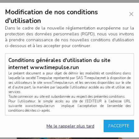
Modification de nos conditions
×
d'utilisation
Dans le cadre de la nouvelle réglementation européenne sur la
protection des données personnelles (RGPD), nous vous invitons
à prendre connaissance de nos nouvelles conditions d'utilisation
ci-dessous et à les accepter pour continuer.
Conditions générales d'utilisation du site
internet www.timepulse.run
Le présent document a pour objet de définir les modalités et conditions dans
laquelle la société Timepulse représenté par SAS Timepulse,met à disposition de
ses utilisateurs le site www.Timepulse.run, et les services disponibles sur le site
CONNEXION
et d’autre part, la manière par laquelle l’utilisateur accède au site et utilise ses
services.
Toute connexion au site est subordonnée au respect des présentes conditions.
Pour l’utilisateur, le simple accès au site de l’EDITEUR à l’adresse URL
suivante www.timepulse.run implique l’acceptation de l’ensemble des
conditions décrites ci-après.
Propriété intellectuelle
Mot de passe oublié ?
J'ACCEPTE
Me le rappeler plus tard
La structure générale du site www.timepulse.run, par quelque procédé que ce
soit, sans l'autorisation préalable et par écrit de Fourcherot Mickael et/ou de ses
partenaires est strictement interdite et serait susceptible de constituer une