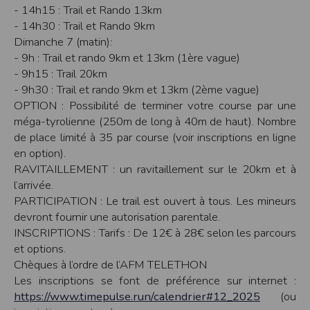
Sécurisation des données
- 14h15 : Trail et Rando 13km
Les données sont hébergées par l'hébergeur suivant
- 14h30 : Trail et Rando 9km
:https://www.ovh.com/fr/protection-donnees-personnelles/gdpr.xml
Dimanche 7 (matin):
Toutes les communications entre votre navigateur et nos serveurs utilisent le
- 9h : Trail et rando 9km et 13km (1ère vague)
protocole HTTPS qui crypte les données avant qu’elles ne transitent sur le
- 9h15 : Trail 20km
réseau. Par ailleurs, les mots de passe ne sont pas stockés en clair dans notre
base de données mais sont cryptés en utilisant les dernières technologies de
- 9h30 : Trail et rando 9km et 13km (2ème vague)
sécurisation des mots de passe. Enfin, les communications entre nos différents
OPTION : Possibilité de terminer votre course par une
serveurs se font sur un réseau privé qui n’est pas accessible depuis l’extérieur.
méga-tyrolienne (250m de long à 40m de haut). Nombre
Paramétrer votre navigateur internet
de place limité à 35 par course (voir inscriptions en ligne
Vous pouvez à tout moment choisir de désactiver les cookies sur votre ordinateur.
en option).
Notez cependant que votre expérience sur notre site peut en être affectée comme
par exemple et sans être exhaustif, la perte de votre session membre lorsque
RAVITAILLEMENT : un ravitaillement sur le 20km et à
vous changez de page, l'impossibilité d'accéder à certaines pages ou encore la
l’arrivée.
perte de vos préférences sur certaines pages.
PARTICIPATION : Le trail est ouvert à tous. Les mineurs
Afin de gérer les cookies au plus près de vos attentes nous vous invitons à
paramétrer votre navigateur en tenant compte de la finalité des cookies.
devront fournir une autorisation parentale.
INSCRIPTIONS : Tarifs : De 12€ à 28€ selon les parcours
Internet Explorer
Dans Internet Explorer, cliquez sur le bouton
Outils
, puis sur
Options Internet
.
et options.
Sous l'onglet
Général
, sous
Historique de navigation
, cliquez sur
Paramètres
.
Chèques à l’ordre de l’AFM TELETHON
Cliquez sur le bouton
Afficher les fichiers
.
Les inscriptions se font de préférence sur internet :
Firefox
https://www.timepulse.run/calendrier#12_2025
(ou
Allez dans l'onglet
Outils du navigateur
puis sélectionnez le menu
Options
Dans la fenêtre qui s'affiche, choisissez
Vie privée
et cliquez sur
Affichez les