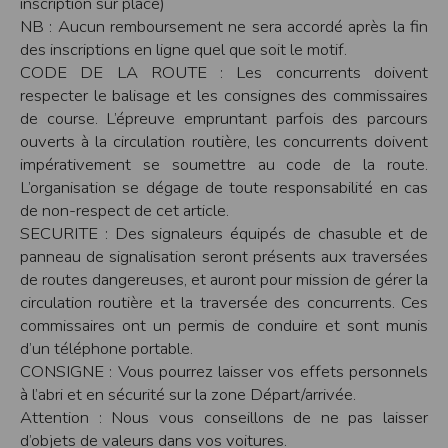
inscription sur place)
cookies
NB : Aucun remboursement ne sera accordé après la fin
Safari
des inscriptions en ligne quel que soit le motif.
Dans votre navigateur, choisissez le menu
Édition > Préférences
.
CODE DE LA ROUTE : Les concurrents doivent
Cliquez sur
Sécurité
.
Cliquez sur
Afficher les cookies
.
respecter le balisage et les consignes des commissaires
de course. L’épreuve empruntant parfois des parcours
Google Chrome
Cliquez sur l'icône du menu
Outils
.
ouverts à la circulation routière, les concurrents doivent
Sélectionnez
Options
.
impérativement se soumettre au code de la route.
Cliquez sur l'onglet
Options avancées
et accédez à la section
Confidentialité
.
Cliquez sur le bouton
Afficher les cookies
.
L’organisation se dégage de toute responsabilité en cas
Politique d'utilisation des cookies
de non-respect de cet article.
Un cookie est un petit fichier texte envoyé à votre navigateur depuis nos
SECURITE : Des signaleurs équipés de chasuble et de
serveurs, que vous utilisiez un ordinateur, une tablette ou un smartphone.
panneau de signalisation seront présents aux traversées
Nous utilisons les cookies à diverses fins : nous les employons pour vous
identifier de page en page lorsque vous disposez d'un compte membre, retenir
de routes dangereuses, et auront pour mission de gérer la
certaines de vos préférences ou encore compter les visiteurs d'une page.
circulation routière et la traversée des concurrents. Ces
RGPD
commissaires ont un permis de conduire et sont munis
Timepulse se conforme à la nouvelle directive européenne : La RGPD A ce titre,
d’un téléphone portable.
un DPO a été nommé : contact@timepulse.run
CONSIGNE : Vous pourrez laisser vos effets personnels
La collecte et la conservation des données
à l’abri et en sécurité sur la zone Départ/arrivée.
Conformément à la loi du 6 janvier 1978 relative à l'informatique et aux
Attention : Nous vous conseillons de ne pas laisser
libertés, modifiée en août 2004, le présent site à été déclaré à la Commission
d’objets de valeurs dans vos voitures.
Nationale de l'Informatique et des Libertés sous le numéro 2011834.