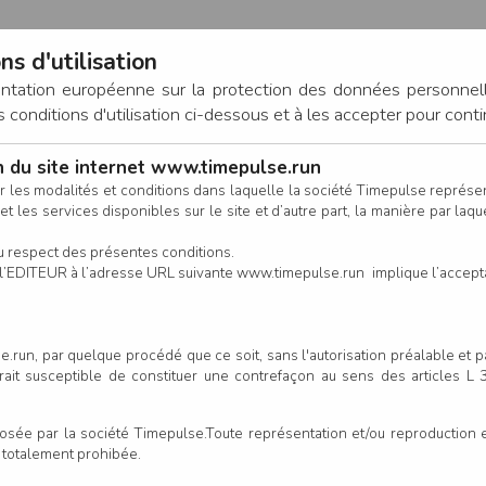
ns d'utilisation
entation européenne sur la protection des données personnel
onditions d'utilisation ci-dessous et à les accepter pour conti
on du site internet www.timepulse.run
CONNEXION
r les modalités et conditions dans laquelle la société Timepulse représ
t les services disponibles sur le site et d’autre part, la manière par laquel
CALENDRIER
RÉSULTATS
INSCRIPTION EN LIGNE
CO
u respect des présentes conditions.
 de l’EDITEUR à l’adresse URL suivante www.timepulse.run implique l’accep
.run, par quelque procédé que ce soit, sans l'autorisation préalable et 
serait susceptible de constituer une contrefaçon au sens des articles L
e par la société Timepulse.Toute représentation et/ou reproduction et/
t totalement prohibée.