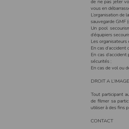
de ne pas jeter v
SAS TIMEPULSE
vous en débarrasse
96 rue du parc - Varades
44370 LoireAuxence
L’organisation de l
sauvegarde GMF (co
F.F.A :
Pour ce qui concerne les épreuves d’
Un pool secourism
CNIL :
d’équipiers secouri
Conditions d’utilisation - Mentions légales 
Les organisateurs 
En cas d’accident 
Conformément à la loi « informatique et li
concernent.
En cas d’accident 
sécurités ;
Vous pouvez accèder aux informations vou
En cas de vol ou de
données vous concernant.
DROIT A L’IMAG
Conditions générales d'utilisatio
Tout participant au
de filmer sa parti
POLITIQUE DE CONFIDENTIALITÉ DE L'AP
utiliser à des fins
Informations sur la localisation
Nous collectons et traitons les informations
CONTACT
nous ne suivons pas la localisation de votre