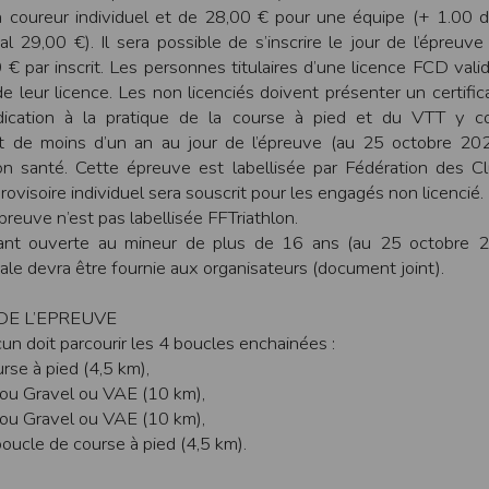
n coureur individuel et de 28,00 € pour une équipe (+ 1.00 d
ur suivant :https://www.ovh.com/fr/protection-donnees-personnelles/gd
al 29,00 €). Il sera possible de s’inscrire le jour de l’épreuv
 € par inscrit. Les personnes titulaires d’une licence FCD vali
ateur et nos serveurs utilisent le protocole HTTPS qui crypte les données
de leur licence. Les non licenciés doivent présenter un certific
pas stockés en clair dans notre base de données mais sont cryptés e
dication à la pratique de la course à pied et du VTT y c
ommunications entre nos différents serveurs se font sur un réseau privé qu
nt de moins d’un an au jour de l’épreuve (au 25 octobre 20
ernet
on santé. Cette épreuve est labellisée par Fédération des C
ctiver les cookies sur votre ordinateur. Notez cependant que votre expér
rovisoire individuel sera souscrit pour les engagés non licencié.
, la perte de votre session membre lorsque vous changez de page, l'imp
preuve n’est pas labellisée FFTriathlon.
taines pages.
ant ouverte au mineur de plus de 16 ans (au 25 octobre 
os attentes nous vous invitons à paramétrer votre navigateur en tenant comp
tale devra être fournie aux organisateurs (document joint).
on
Outils
, puis sur
Options Internet
.
E L’EPREUVE
avigation
, cliquez sur
Paramètres
.
acun doit parcourir les 4 boucles enchainées :
rse à pied (4,5 km),
ou Gravel ou VAE (10 km),
 sélectionnez le menu
Options
ou Gravel ou VAE (10 km),
 privée
et cliquez sur
Affichez les cookies
oucle de course à pied (4,5 km).