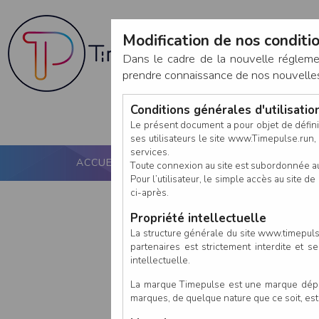
Modification de nos conditio
Dans le cadre de la nouvelle réglem
prendre connaissance de nos nouvelles c
Conditions générales d'utilisati
Le présent document a pour objet de défini
ses utilisateurs le site www.Timepulse.run, e
services.
ACCUEIL
PUCE ACTIVE
NOS SERVICES
Toute connexion au site est subordonnée a
Pour l’utilisateur, le simple accès au site
ci-après.
Propriété intellectuelle
La structure générale du site www.timepulse
partenaires est strictement interdite et 
intellectuelle.
La marque Timepulse est une marque déposé
marques, de quelque nature que ce soit, es