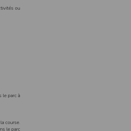
tivités ou
ne tablette ou un smartphone.
vous disposez d'un compte membre, retenir
pulse.run
 le parc à
te à été déclaré à la Commission Nationale de
 des fonctionnalités du site. Les données
la course.
 pages web, et d'effectuer une localisation
es que vous nous transmettez volontairement
ans le parc