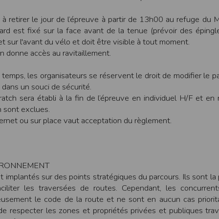
 votre adresse de messagerie électronique valide et votre code postal. Vo
 de traçage (cookie) pour des besoins de statistiques et d'affichage. Ce
à retirer le jour de l’épreuve à partir de 13h00 au refuge du 
s. Vos données personnelles sont confidentielles et ne seront en aucun 
rd est fixé sur la face avant de la tenue (prévoir des éping
mations recueillies auprès des personnes par le biais des différents form
et sur l'avant du vélo et doit être visible à tout moment.
réponses, sauf indication contraire, sont facultatives et que le défau
ivent être suffisantes pour nous permettre la bonne exécution du ser
ion donne accès au ravitaillement.
stiques commerciales. En vertu de la loi n° 2000-719 du 1er août 2000,
des autorités judiciaires. Vous disposez d'un droit d'accès et de rectif
temps, les organisateurs se réservent le droit de modifier le p
ar courrier à l'adresse décrite dans les mentions légales.
 dans un souci de sécurité.
tch sera établi à la fin de l’épreuve en individuel H/F et en r
e sur lesquels les données sont collectées, traitées et archivées est stri
 sont exclues.
ses afin d'interdire l'accès à toute personne non autorisée. Seules les
nternet ou sur place vaut acceptation du règlement.
 du Participant, tout comme l’Organisateur de l’évènement. Pour des r
lse conservera pendant une période de trois (3) ans les données d’inscrip
urs des outils permettant de se conformer au RGPD, mais ne peut être te
VIRONNEMENT
t implantés sur des points stratégiques du parcours. Ils sont la
ciliter les traversées de routes. Cependant, les concurren
nditions de son utilisation sont régis par le droit français, quel que soit 
ive de recherche d’une solution amiable, les tribunaux français seront seu
eusement le code de la route et ne sont en aucun cas priorit
nditions d’utilisation du site, vous pouvez nous écrire à l’adresse suivante
 respecter les zones et propriétés privées et publiques tra