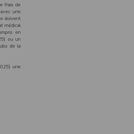
e frais de
pr.xml
e avec une
de doivent
 avant qu’elles ne transitent sur le réseau.
at médical
n utilisant les dernières technologies de
ompris en
i n’est pas accessible depuis l’extérieur.
25) ou un
lubs de la
ience sur notre site peut en être affectée
ossibilité d'accéder à certaines pages ou
2025) une
te de la finalité des cookies.