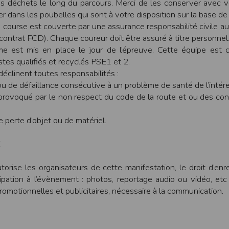
os déchets le long du parcours. Merci de les conserver avec 
r dans les poubelles qui sont à votre disposition sur la base de
a course est couverte par une assurance responsabilité civile au
ntrat FCD). Chaque coureur doit être assuré à titre personnel
athlétisme, les résultats sont transmis à la Fédération Française d’Athl
e est mis en place le jour de l’épreuve. Cette équipe est 
stes qualifiés et recyclés PSE1 et 2.
- Déclaration CNIL n°
2155789
déclinent toutes responsabilités :
ou de défaillance consécutive à un problème de santé de l’intére
bertés » du 6 janvier 1978 modifiée, vous disposez d’un droit d’accès et
provoqué par le non respect du code de la route et ou des co
s concernant
en nous contactant ici
.Vous pouvez également, pour des motif
 perte d’objet ou de matériel.
E
n de l'application Timepulse :
torise les organisateurs de cette manifestation, le droit d’enre
cipation à l’évènement : photos, reportage audio ou vidéo, etc
PLICATION TIMEPULSE
 promotionnelles et publicitaires, nécessaire à la communication.
 de localisation lorsque vous vous inscrivez et utilisez les services. Confo
 appareil lorsque vous n'utilisez pas l'application, mais afin de fournir de