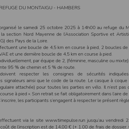
une assistance technique vis à vis de l’utilisateur que ce soit par des moy
REFUGE DU MONTAIGU - HAMBERS
e engagée en cas d’impossibilité d’accès à ce site et/ou d’utilisation des se
terrompre le site ou une partie des services, à tout moment sans préavis, l
 organisé le samedi 25 octobre 2025 à 14h00 au refuge du M
pas responsable des interruptions, et des conséquences qui peuvent en déco
la section Nord Mayenne de l’Association Sportive et Artist
isation
) des Pays de la Loire.
fier, à tout moment et sans préavis, les présentes conditions d’utilisatio
ffectuent une boucle de 4,5 km en course à pied, 2 boucles d
AE et une dernière boucle de 4,5 km en course à pied.
individuellement, par équipe de 2, (féminine, masculine ou mixte)
nte 95 % de chemin et 5 % de route.
tiques et les limites d’Internet, et notamment reconnaît que :
doivent respecter les consignes de sécurités indiquée
r les services accessibles par Internet et n’exerce aucun contrôle de qu
transiter par l’intermédiaire de son centre serveur.
es signaleurs ainsi que le code de la route. Le casque à coque r
rculant sur Internet ne sont pas protégées notamment contre les détourn
ugulaire attachée) pour toutes les parties en vélo. Il n’est pas 
sensible ou confidentielle se fait à ses risques et périls.
ourse à pied ». Son retrait se fait obligatoirement dans l’aire de 
culant sur Internet peuvent être réglementées en termes d’usage ou être pr
 s’inscrire, les participants s’engagent à respecter le présent règ
 des données qu’il consulte, interroge et transfère sur Internet.
spose d’aucun moyen de contrôle sur le contenu des services accessibles 
te internet www.timepulse.run peuvent recevoir des offres des partenaires d
 site internet www.timepulse.run peuvent recevoir des offres les invitan
’effectuent via le site www.timepulse.run jusqu’au vendredi 
ût de l’inscription est de 14,00 € (+ 1.00 de frais de dossier. 