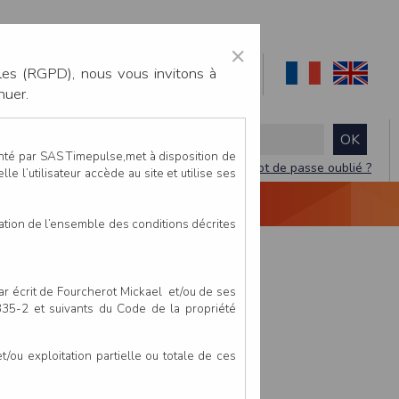
×
les (RGPD), nous vous invitons à
nuer.
enté par SAS Timepulse,met à disposition de
Mot de passe oublié ?
le l’utilisateur accède au site et utilise ses
NTACTEZ-NOUS
DEVIS
VIDÉO LIVE
tation de l’ensemble des conditions décrites
par écrit de Fourcherot Mickael et/ou de ses
 335-2 et suivants du Code de la propriété
ou exploitation partielle ou totale de ces