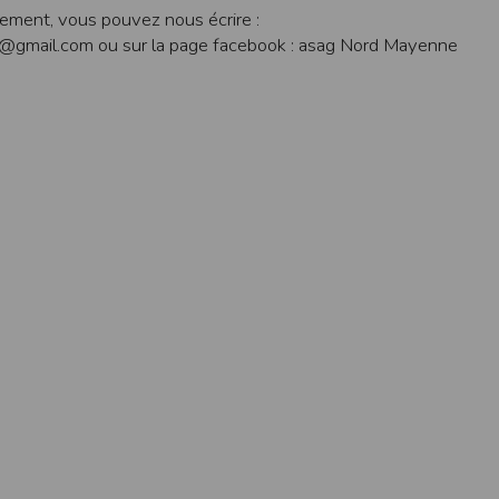
 appareil lorsque vous utilisez l'application. Si vous souhaitez mettre fin 
ement, vous pouvez nous écrire :
ant les paramètres de votre appareil.
gmail.com ou sur la page facebook : asag Nord Mayenne
.
ions pour l'appareil photo si l'utilisateur souhaite télécharger une p
artagez.
ions de vos contacts.
cation, aucune information sur vos cartes de crédit ou de débit ne sera co
e user is interested in uploading a photo to the gallery. We collect info
acts.
ormation about your credit or debit cards will be collected.