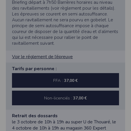
l'accès à toute personne non autorisée. Seules les personnes directement reliées
Briefing départ à 7h50 Barrières horaires au niveau
à la société peuvent accéder aux données personnelles du Participant, tout
des ravitaillements (voir règlement pour les détails).
comme l’Organisateur de l’évènement. Pour des raisons de sécurité, après
Les épreuves se courent en semi autosuffisance.
suppression des données personnelles du Participant, Timepulse conservera
pendant une période de trois (3) ans les données d’inscription dudit Participant.
Aucun ravitaillement ne sera pourvu en gobelet. Le
principe de semi autosuffisance impose à chaque
Timepulse met à disposition des organisateurs des outils permettant de se
coureur de disposer de la quantité d’eau et d’aliments
conformer au RGPD, mais ne peut être tenu responsable si un organisateur
décide de ne pas les activer dans son événement.
qui lui est nécessaire pour rallier le point de
ravitaillement suivant.
Droit applicable
Tant le présent site que les modalités et conditions de son utilisation sont régis
par le droit français, quel que soit le lieu d’utilisation. En cas de contestation
Voir le réglement de l’épreuve
éventuelle, et après l’échec de toute tentative de recherche d’une solution
amiable, les tribunaux français seront seuls compétents pour connaître de ce
Tarifs par personne :
litige.
Pour toute question relative aux présentes conditions d’utilisation du site, vous
pouvez nous écrire à l’adresse suivante :
FFA :
37,00 €
SAS TIMEPULSE
96 rue du parc - Varades
44370 LoireAuxence
Non-licenciés :
37,00 €
F.F.A :
Pour ce qui concerne les épreuves d’athlétisme, les résultats sont
transmis à la Fédération Française d’Athlétisme
Retrait des dossards
CNIL :
le 3 octobre de 10h à 19h au super U de Thouaré, le
Conditions d’utilisation - Mentions légales - Déclaration CNIL n°
2155789
4 octobre de 10h à 19h au magasin 360 Expert
Conformément à la loi « informatique et libertés » du 6 janvier 1978 modifiée,