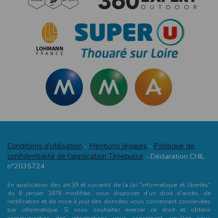
Conditions d’utilisation
Mentions légales
Politique de
-
-
confidentialité de l'application Timepulse
- Déclaration CNIL
n°2035724
En application des art.39 et suivants de la loi "informatique et libertés"
du 6 janvier 1978 modifiée, vous disposez d’un droit d’accès, de
rectification et de mise à jour des données vous concernant conservées
par informatique. Si vous souhaitez exercer ce droit et obtenir
communication des informations vous concernant, veuillez nous