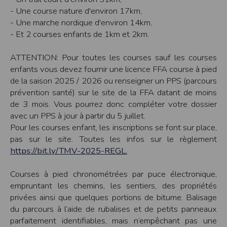
- Une course nature d'environ 17km,
Modification des conditions d’utilisation
- Une marche nordique d'environ 14km,
L’EDITEUR se réserve la possibilité de modifier, à tout moment et sans préavis,
les présentes conditions d’utilisation afin de les adapter aux évolutions du site
- Et 2 courses enfants de 1km et 2km.
et/ou de son exploitation.
Règles d'usage d'Internet
ATTENTION: Pour toutes les courses sauf les courses
L’utilisateur déclare accepter les caractéristiques et les limites d’Internet, et
enfants vous devez fournir une licence FFA course à pied
notamment reconnaît que :
de la saison 2025 / 2026 ou renseigner un PPS (parcours
L’EDITEUR n’assume aucune responsabilité sur les services accessibles par
Internet et n’exerce aucun contrôle de quelque forme que ce soit sur la nature et
prévention santé) sur le site de la FFA datant de moins
les caractéristiques des données qui pourraient transiter par l’intermédiaire de
son centre serveur.
de 3 mois. Vous pourrez donc compléter votre dossier
L’utilisateur reconnaît que les données circulant sur Internet ne sont pas
avec un PPS à jour à partir du 5 juillet.
protégées notamment contre les détournements éventuels. La communication de
toute information jugée par l’utilisateur de nature sensible ou confidentielle se
Pour les courses enfant, les inscriptions se font sur place,
fait à ses risques et périls.
pas sur le site. Toutes les infos sur le règlement
L’utilisateur reconnaît que les données circulant sur Internet peuvent être
réglementées en termes d’usage ou être protégées par un droit de propriété.
https://bit.ly/TMV-2025-REGL.
L’utilisateur est seul responsable de l’usage des données qu’il consulte, interroge
et transfère sur Internet.
L’utilisateur reconnaît que l’EDITEUR ne dispose d’aucun moyen de contrôle sur
Courses à pied chronométrées par puce électronique,
le contenu des services accessibles sur Internet
empruntant les chemins, les sentiers, des propriétés
L'éditeur informe que les utilisateurs du site internet www.timepulse.run
peuvent recevoir des offres des partenaires de l'éditeur
privées ainsi que quelques portions de bitume. Balisage
L'éditeur informe que les utilisateurs du site internet www.timepulse.run
du parcours à l’aide de rubalises et de petits panneaux
peuvent recevoir des offres les invitant à participer à des épreuves inscrites au
calendrier du site.
parfaitement identifiables, mais n’empêchant pas une