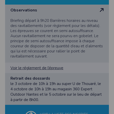
l'utilisateur souhaite télécharger une photo dans la galerie. Nous recueillons
des informations à partir des photos que vous partagez.
Observations
Cette application ne requiert pas d'informations de vos contacts.
Informations sur le paiement
Briefing départ à 9h20 Barrières horaires au niveau
des ravitaillements (voir règlement pour les détails).
Aucun paiement n'étant effectué dans l'application, aucune information sur
vos cartes de crédit ou de débit ne sera collectée.
Les épreuves se courent en semi autosuffisance.
Aucun ravitaillement ne sera pourvu en gobelet. Le
Traduction in English :
principe de semi autosuffisance impose à chaque
This app requires camera permissions if the user is interested in uploading a
coureur de disposer de la quantité d’eau et d’aliments
photo to the gallery. We collect information from the photos you share. This app
does not require information from your contacts.
qui lui est nécessaire pour rallier le point de
ravitaillement suivant.
Payment information
No payment is made within the app, so no information about your credit or
Voir le réglement de l’épreuve
debit cards will be collected.
Retrait des dossards
le 3 octobre de 10h à 19h au super U de Thouaré, le
4 octobre de 10h à 19h au magasin 360 Expert
Outdoor Nantes et le 5 octobre sur le lieu de départ
à partir de 8h00.