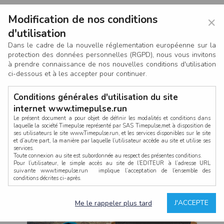
Modification de nos conditions
×
d'utilisation
Dans le cadre de la nouvelle réglementation européenne sur la
protection des données personnelles (RGPD), nous vous invitons
à prendre connaissance de nos nouvelles conditions d'utilisation
ci-dessous et à les accepter pour continuer.
Conditions générales d'utilisation du site
internet www.timepulse.run
Le présent document a pour objet de définir les modalités et conditions dans
laquelle la société Timepulse représenté par SAS Timepulse,met à disposition de
ses utilisateurs le site www.Timepulse.run, et les services disponibles sur le site
CONNEXION
et d’autre part, la manière par laquelle l’utilisateur accède au site et utilise ses
services.
Toute connexion au site est subordonnée au respect des présentes conditions.
Pour l’utilisateur, le simple accès au site de l’EDITEUR à l’adresse URL
suivante www.timepulse.run implique l’acceptation de l’ensemble des
conditions décrites ci-après.
Propriété intellectuelle
Mot de passe oublié ?
J'ACCEPTE
Me le rappeler plus tard
La structure générale du site www.timepulse.run, par quelque procédé que ce
soit, sans l'autorisation préalable et par écrit de Fourcherot Mickael et/ou de ses
partenaires est strictement interdite et serait susceptible de constituer une