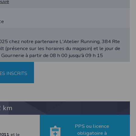
reuve
au suivi de la localisation de votre appareil,
ce
hoto dans la galerie. Nous recueillons des
25 chez notre partenaire L'Atelier Running, 384 Rte
 (présence sur les horaires du magasin) et le jour de
la Gournerie à partir de 08 h 00 jusqu'à 09 h 15
llectée.
rmation from the photos you share. This app
ES INSCRITS
2 km
PPS ou licence
obligatoire à
2011
et le