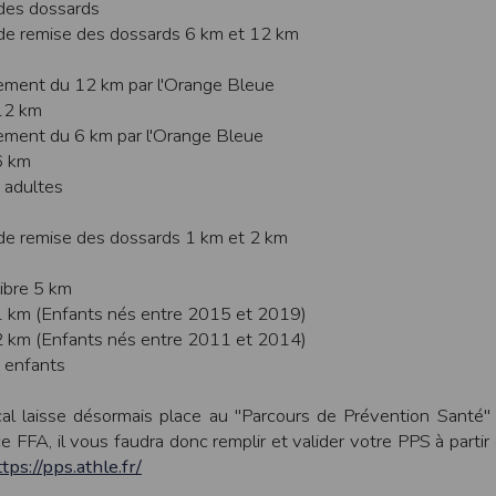
des dossards
 de remise des dossards 6 km et 12 km
ur suivant :https://www.ovh.com/fr/protection-donnees-personnelles/gd
ateur et nos serveurs utilisent le protocole HTTPS qui crypte les données
ement du 12 km par l'Orange Bleue
pas stockés en clair dans notre base de données mais sont cryptés e
12 km
ommunications entre nos différents serveurs se font sur un réseau privé qu
ement du 6 km par l'Orange Bleue
ernet
6 km
ctiver les cookies sur votre ordinateur. Notez cependant que votre expér
 adultes
, la perte de votre session membre lorsque vous changez de page, l'imp
taines pages.
 de remise des dossards 1 km et 2 km
os attentes nous vous invitons à paramétrer votre navigateur en tenant comp
ibre 5 km
1 km (Enfants nés entre 2015 et 2019)
on
Outils
, puis sur
Options Internet
.
2 km (Enfants nés entre 2011 et 2014)
avigation
, cliquez sur
Paramètres
.
 enfants
cal laisse désormais place au "Parcours de Prévention Santé"
 sélectionnez le menu
Options
e FFA, il vous faudra donc remplir et valider votre PPS à partir
 privée
et cliquez sur
Affichez les cookies
tps://pps.athle.fr/