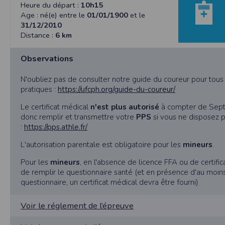
SAS TIMEPULSE
Heure du départ :
10h15
96 rue du parc - Varades
Age : né(e) entre le
01/01/1900
et le
44370 LoireAuxence
31/12/2010
Distance :
6 km
F.F.A :
Pour ce qui concerne les épreuves d’
CNIL :
Observations
Conditions d’utilisation - Mentions légales 
N'oubliez pas de consulter notre guide du coureur pour tou
Conformément à la loi « informatique et li
pratiques :
https://ufcph.org/guide-du-coureur/
concernent.
Le certificat médical
n'est plus autorisé
à compter de Sept
Vous pouvez accèder aux informations vou
donc remplir et transmettre votre
PPS
si vous ne disposez p
données vous concernant.
:
https://pps.athle.fr/
L'autorisation parentale est obligatoire pour les
mineurs
.
Conditions générales d'utilisatio
Pour les
mineurs
, en l'absence de licence FFA ou de certifica
de remplir le questionnaire santé (et en présence d'au moin
questionnaire, un certificat médical devra être fourni)
POLITIQUE DE CONFIDENTIALITÉ DE L'AP
Informations sur la localisation
Voir le réglement de l’épreuve
Nous collectons et traitons les informations
nous ne suivons pas la localisation de votre