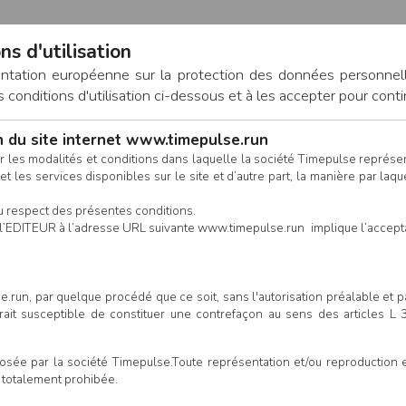
ns d'utilisation
entation européenne sur la protection des données personnel
onditions d'utilisation ci-dessous et à les accepter pour conti
on du site internet www.timepulse.run
CONNEXION
r les modalités et conditions dans laquelle la société Timepulse représ
t les services disponibles sur le site et d’autre part, la manière par laquel
CALENDRIER
RÉSULTATS
INSCRIPTION EN LIGNE
CO
u respect des présentes conditions.
 de l’EDITEUR à l’adresse URL suivante www.timepulse.run implique l’accep
.run, par quelque procédé que ce soit, sans l'autorisation préalable et 
serait susceptible de constituer une contrefaçon au sens des articles L
e par la société Timepulse.Toute représentation et/ou reproduction et/
t totalement prohibée.