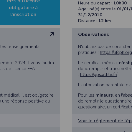
PPS ou licence
Heure du départ :
10h00
obligatoire à
Age : né(e) entre le
01/01/
l’inscription
31/12/2010
Distance :
12 km
athlétisme, les résultats sont transmis à la Fédération Française d’Athl
Observations
- Déclaration CNIL n°
2155789
s les renseignements
N'oubliez pas de consulter
bertés » du 6 janvier 1978 modifiée, vous disposez d’un droit d’accès et
pratiques :
https://ufcph.or
embre 2024, il vous faudra
Le certificat médical
n'est 
s concernant
en nous contactant ici
.Vous pouvez également, pour des motif
as de licence FFA
donc remplir et transmettr
:
https://pps.athle.fr/
L'autorisation parentale es
n de l'application Timepulse :
t médical, il est obligatoire
Pour les
mineurs
, en l'abs
s une réponse positive au
de remplir le questionnair
questionnaire, un certificat
PLICATION TIMEPULSE
Voir le réglement de l’é
 de localisation lorsque vous vous inscrivez et utilisez les services. Confo
 appareil lorsque vous n'utilisez pas l'application, mais afin de fournir de