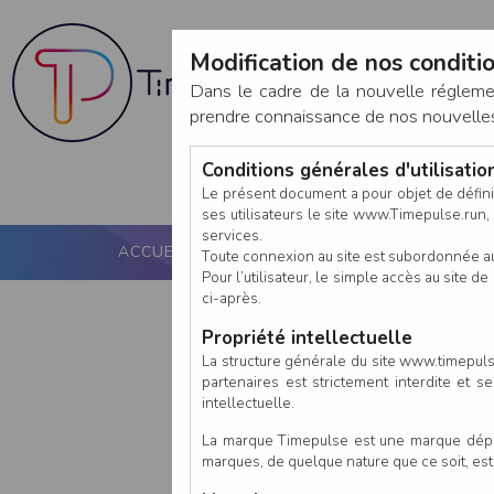
Modification de nos conditio
Dans le cadre de la nouvelle réglem
prendre connaissance de nos nouvelles c
Conditions générales d'utilisati
Le présent document a pour objet de défini
ses utilisateurs le site www.Timepulse.run, e
services.
ACCUEIL
PUCE ACTIVE
NOS SERVICES
Toute connexion au site est subordonnée a
Pour l’utilisateur, le simple accès au site
ci-après.
Propriété intellectuelle
La structure générale du site www.timepulse
partenaires est strictement interdite et 
intellectuelle.
La marque Timepulse est une marque déposé
marques, de quelque nature que ce soit, es