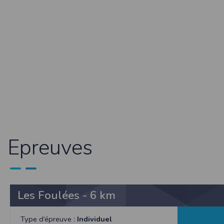
et concernent, a minima, votre identifiant,
de mettre en œuvre un procédé automatique
fonctionnelle sans l’acceptation de cookie
bonne exécution de la prestation. Les infor
et Libertés. Nous vous informons que vos 
particulière. Néanmoins, vos réponses do
agrégées dans le but d’établir des stati
pourront être communiquées sur réquisition 
demande en ce sens via l'email contact ou p
Sécurité des données collectées
L'accès au serveur et à l'interface Timepuls
organisationnelles appropriées ont été pri
peuvent accéder aux données personnelles
données personnelles du Participant, Timepu
Epreuves
Timepulse met à disposition des organisate
ne pas les activer dans son événement.
Droit applicable
Tant le présent site que les modalités et co
Les Foulées - 6 km
éventuelle, et après l’échec de toute tentat
Pour toute question relative aux présentes co
Type d’épreuve :
Individuel