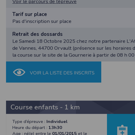
Voir le parcours de l’épreuve
nécessaire de suivre la localisation de votre
vous pouvez le faire à tout moment en ajust
Tarif sur place
Partage d'informations entre utilisateurs
Pas d'inscription sur place
Cette application nécessite des autorisat
informations à partir des photos que vous p
Retrait des dossards
Cette application ne requiert pas d'informat
Le Samedi 18 Octobre 2025 chez notre partenaire L'At
de Vannes, 44700 Orvault (présence sur les horaires du
Informations sur le paiement
la course sur le site de la Gournerie à partir de 08 h 0
Aucun paiement n'étant effectué dans l'appli
Traduction in English :
This app requires camera permissions if th
VOIR LA LISTE DES INSCRITS
does not require information from your cont
Payment information
No payment is made within the app, so no inf
Course enfants - 1 km
Type d’épreuve :
Individuel
Heure du départ :
13h30
Age : né(e) entre le
01/01/2015
et le