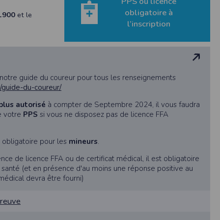
PPS ou licence
obligatoire à
1900
et le
l’inscription
étisme
 notre guide du coureur pour tous les renseignements
 de rectification aux informations qui vous
g/guide-du-coureur/
plus autorisé
à compter de Septembre 2024, il vous faudra
s légitimes, vous opposer au traitement des
e votre
PPS
si vous ne disposez pas de licence FFA
t obligatoire pour les
mineurs
.
ence de licence FFA ou de certificat médical, il est obligatoire
e santé (et en présence d'au moins une réponse positive au
 médical devra être fourni)
preuve
rmément à notre politique de confidentialité,
s services de synchronisation de base, il est