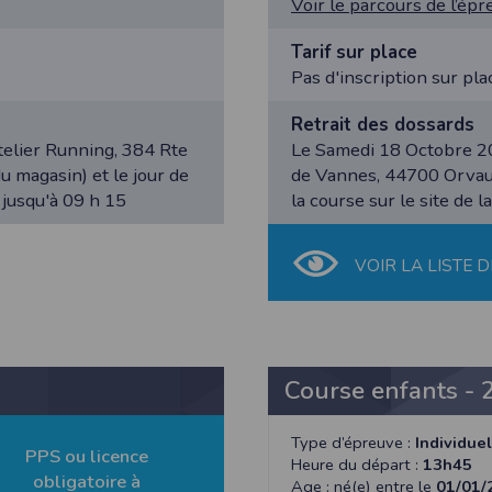
Voir le parcours de l’ép
 appareil lorsque vous utilisez l'application. Si vous souhaitez mettre fin 
ant les paramètres de votre appareil.
Tarif sur place
.
Pas d'inscription sur pla
ions pour l'appareil photo si l'utilisateur souhaite télécharger une p
artagez.
Retrait des dossards
ions de vos contacts.
elier Running, 384 Rte
Le Samedi 18 Octobre 20
 magasin) et le jour de
de Vannes, 44700 Orvault
0 jusqu'à 09 h 15
la course sur le site de 
cation, aucune information sur vos cartes de crédit ou de débit ne sera co
e user is interested in uploading a photo to the gallery. We collect info
VOIR LA LISTE D
acts.
ormation about your credit or debit cards will be collected.
Course enfants - 
Type d’épreuve :
Individuel
PPS ou licence
Heure du départ :
13h45
obligatoire à
Age : né(e) entre le
01/01/