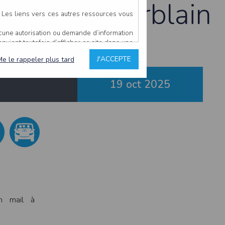
 à Saint-Herblain
. Les liens vers ces autres ressources vous
ucune autorisation ou demande d’information
convient toutefois d’afficher ce site dans une
u’il estime non conforme à l’objet du site
J'ACCEPTE
Me le rappeler plus tard
19 oct
2025
es comme étant fiables.
rs typographiques.
n sur ce site.
ent avoir fait l’objet de mises à jour. En
teur en prend connaissance.
de l’utilisateur, qui assume la totalité des
ernier.
e l’interprétation ou de l’utilisation des
n mail à
 événement hors du contrôle de l’EDITEUR, et
des services.
sions et des performances en terme de temps