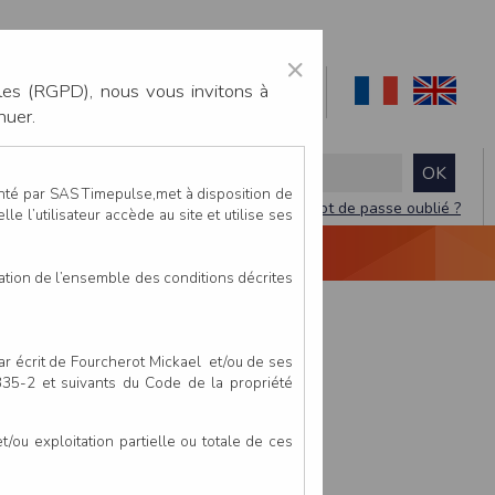
×
les (RGPD), nous vous invitons à
nuer.
enté par SAS Timepulse,met à disposition de
Mot de passe oublié ?
le l’utilisateur accède au site et utilise ses
NTACTEZ-NOUS
DEVIS
VIDÉO LIVE
tation de l’ensemble des conditions décrites
par écrit de Fourcherot Mickael et/ou de ses
 335-2 et suivants du Code de la propriété
ou exploitation partielle ou totale de ces