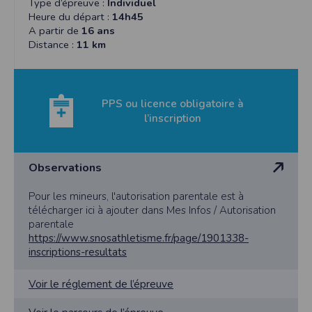
Katimerzis »
Type d’épreuve :
Individuel
Heure du départ :
14h45
A partir de
16 ans
Distance :
11 km
PPS ou licence obligatoire à
l’inscription
Observations
Pour les mineurs, l'autorisation parentale est à
télécharger ici à ajouter dans Mes Infos / Autorisation
parentale
https://www.snosathletisme.fr/page/1901338-
inscriptions-resultats
Voir le réglement de l’épreuve