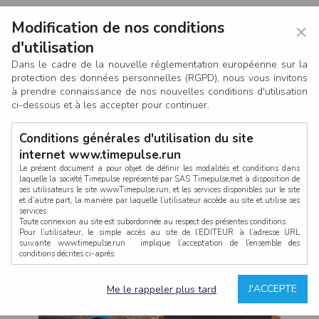
Modification de nos conditions
×
d'utilisation
Dans le cadre de la nouvelle réglementation européenne sur la
protection des données personnelles (RGPD), nous vous invitons
à prendre connaissance de nos nouvelles conditions d'utilisation
ci-dessous et à les accepter pour continuer.
Conditions générales d'utilisation du site
internet www.timepulse.run
Le présent document a pour objet de définir les modalités et conditions dans
laquelle la société Timepulse représenté par SAS Timepulse,met à disposition de
ses utilisateurs le site www.Timepulse.run, et les services disponibles sur le site
CONNEXION
et d’autre part, la manière par laquelle l’utilisateur accède au site et utilise ses
services.
Toute connexion au site est subordonnée au respect des présentes conditions.
Pour l’utilisateur, le simple accès au site de l’EDITEUR à l’adresse URL
suivante www.timepulse.run implique l’acceptation de l’ensemble des
conditions décrites ci-après.
Propriété intellectuelle
Mot de passe oublié ?
J'ACCEPTE
Me le rappeler plus tard
La structure générale du site www.timepulse.run, par quelque procédé que ce
soit, sans l'autorisation préalable et par écrit de Fourcherot Mickael et/ou de ses
partenaires est strictement interdite et serait susceptible de constituer une