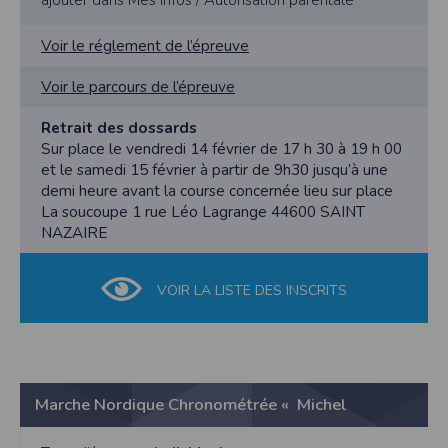
ajouter dans Mes Infos / Autorisation parentale
l'utilisateur souhaite télécharger une photo dans la galerie. Nous recueillons
des informations à partir des photos que vous partagez.
Voir le réglement de l’épreuve
Cette application ne requiert pas d'informations de vos contacts.
Informations sur le paiement
Voir le parcours de l’épreuve
Aucun paiement n'étant effectué dans l'application, aucune information sur
vos cartes de crédit ou de débit ne sera collectée.
Retrait des dossards
Traduction in English :
Sur place le vendredi 14 février de 17 h 30 à 19 h 00
This app requires camera permissions if the user is interested in uploading a
et le samedi 15 février à partir de 9h30 jusqu’à une
photo to the gallery. We collect information from the photos you share. This app
demi heure avant la course concernée lieu sur place
does not require information from your contacts.
La soucoupe 1 rue Léo Lagrange 44600 SAINT
Payment information
NAZAIRE
No payment is made within the app, so no information about your credit or
debit cards will be collected.
VOIR LA LISTE DES INSCRITS
Marche Nordique Chronométrée « Michel