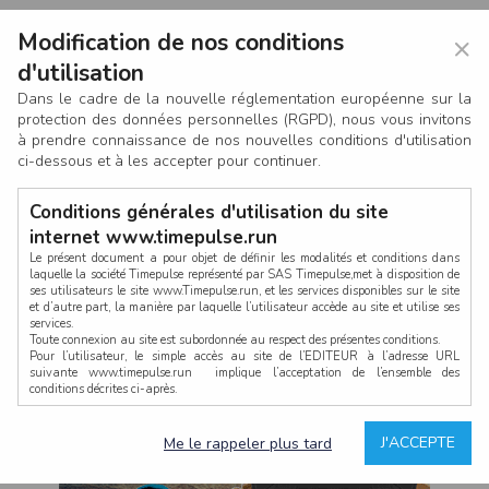
Modification de nos conditions
×
d'utilisation
Dans le cadre de la nouvelle réglementation européenne sur la
protection des données personnelles (RGPD), nous vous invitons
à prendre connaissance de nos nouvelles conditions d'utilisation
ci-dessous et à les accepter pour continuer.
Conditions générales d'utilisation du site
internet www.timepulse.run
Le présent document a pour objet de définir les modalités et conditions dans
laquelle la société Timepulse représenté par SAS Timepulse,met à disposition de
ses utilisateurs le site www.Timepulse.run, et les services disponibles sur le site
CONNEXION
et d’autre part, la manière par laquelle l’utilisateur accède au site et utilise ses
services.
Toute connexion au site est subordonnée au respect des présentes conditions.
Pour l’utilisateur, le simple accès au site de l’EDITEUR à l’adresse URL
suivante www.timepulse.run implique l’acceptation de l’ensemble des
conditions décrites ci-après.
Propriété intellectuelle
Mot de passe oublié ?
J'ACCEPTE
Me le rappeler plus tard
La structure générale du site www.timepulse.run, par quelque procédé que ce
soit, sans l'autorisation préalable et par écrit de Fourcherot Mickael et/ou de ses
partenaires est strictement interdite et serait susceptible de constituer une