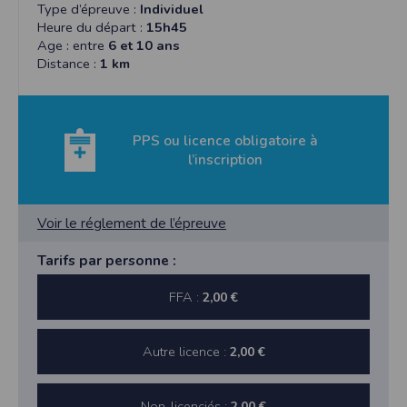
Type d’épreuve :
Individuel
Heure du départ :
15h45
Age : entre
6 et 10 ans
Distance :
1 km
PPS ou licence obligatoire à
l’inscription
Voir le réglement de l’épreuve
Tarifs par personne :
FFA :
2,00 €
Autre licence :
2,00 €
Non-licenciés :
2,00 €