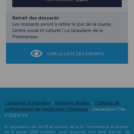
Retrait des dossards
Les dossards seront à retirer le jour de la course,
Centre social et culturel / La Girauderie de la
Pommeraye
VOIR LA LISTE DES INSCRITS
Conditions d’utilisation
Mentions légales
Politique de
-
-
confidentialité de l'application Timepulse
- Déclaration CNIL
n°2035724
En application des art.39 et suivants de la loi "informatique et libertés"
du 6 janvier 1978 modifiée, vous disposez d’un droit d’accès, de