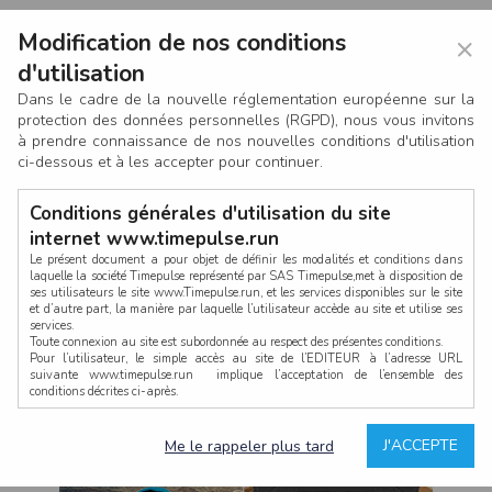
Modification de nos conditions
×
d'utilisation
Dans le cadre de la nouvelle réglementation européenne sur la
protection des données personnelles (RGPD), nous vous invitons
à prendre connaissance de nos nouvelles conditions d'utilisation
ci-dessous et à les accepter pour continuer.
Conditions générales d'utilisation du site
internet www.timepulse.run
Le présent document a pour objet de définir les modalités et conditions dans
laquelle la société Timepulse représenté par SAS Timepulse,met à disposition de
ses utilisateurs le site www.Timepulse.run, et les services disponibles sur le site
CONNEXION
et d’autre part, la manière par laquelle l’utilisateur accède au site et utilise ses
services.
Toute connexion au site est subordonnée au respect des présentes conditions.
Pour l’utilisateur, le simple accès au site de l’EDITEUR à l’adresse URL
suivante www.timepulse.run implique l’acceptation de l’ensemble des
conditions décrites ci-après.
Propriété intellectuelle
Mot de passe oublié ?
J'ACCEPTE
Me le rappeler plus tard
La structure générale du site www.timepulse.run, par quelque procédé que ce
soit, sans l'autorisation préalable et par écrit de Fourcherot Mickael et/ou de ses
partenaires est strictement interdite et serait susceptible de constituer une