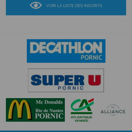
l'utilisateur souhaite télécharger une photo dans la galerie. Nous recueillons
des informations à partir des photos que vous partagez.
VOIR LA LISTE DES INSCRITS
Cette application ne requiert pas d'informations de vos contacts.
Informations sur le paiement
Aucun paiement n'étant effectué dans l'application, aucune information sur
vos cartes de crédit ou de débit ne sera collectée.
Traduction in English :
This app requires camera permissions if the user is interested in uploading a
photo to the gallery. We collect information from the photos you share. This app
does not require information from your contacts.
Payment information
No payment is made within the app, so no information about your credit or
debit cards will be collected.