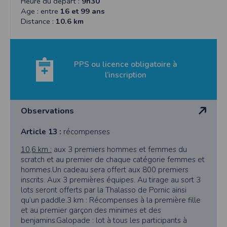
Heure du départ :
9h30
cookies
Age : entre
16 et 99 ans
Distance :
10.6 km
Safari
Dans votre navigateur, choisissez le menu
Édition > Préférences
.
Cliquez sur
Sécurité
.
Cliquez sur
Afficher les cookies
.
Google Chrome
PPS ou licence obligatoire à
Cliquez sur l'icône du menu
Outils
.
l’inscription
Sélectionnez
Options
.
Cliquez sur l'onglet
Options avancées
et accédez à la section
Confidentialité
.
Cliquez sur le bouton
Afficher les cookies
.
Politique d'utilisation des cookies
Observations
Un cookie est un petit fichier texte envoyé à votre navigateur depuis nos
serveurs, que vous utilisiez un ordinateur, une tablette ou un smartphone.
Article 13 :
récompenses
Nous utilisons les cookies à diverses fins : nous les employons pour vous
identifier de page en page lorsque vous disposez d'un compte membre, retenir
certaines de vos préférences ou encore compter les visiteurs d'une page.
10,6 km :
aux 3 premiers hommes et femmes du
scratch et au premier de chaque catégorie femmes et
RGPD
hommes.Un cadeau sera offert aux 800 premiers
Timepulse se conforme à la nouvelle directive européenne : La RGPD A ce titre,
inscrits. Aux 3 premières équipes. Au tirage au sort 3
un DPO a été nommé : contact@timepulse.run
lots seront offerts par la Thalasso de Pornic ainsi
La collecte et la conservation des données
qu’un paddle.3 km : Récompenses à la première fille
Conformément à la loi du 6 janvier 1978 relative à l'informatique et aux
et au premier garçon des minimes et des
libertés, modifiée en août 2004, le présent site à été déclaré à la Commission
benjamins.Galopade : lot à tous les participants à
Nationale de l'Informatique et des Libertés sous le numéro 2011834.