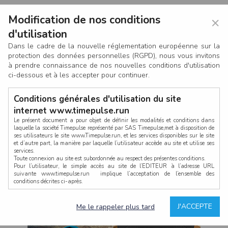
Modification de nos conditions
×
d'utilisation
Dans le cadre de la nouvelle réglementation européenne sur la
protection des données personnelles (RGPD), nous vous invitons
à prendre connaissance de nos nouvelles conditions d'utilisation
ci-dessous et à les accepter pour continuer.
Conditions générales d'utilisation du site
internet www.timepulse.run
Le présent document a pour objet de définir les modalités et conditions dans
laquelle la société Timepulse représenté par SAS Timepulse,met à disposition de
ses utilisateurs le site www.Timepulse.run, et les services disponibles sur le site
CONNEXION
et d’autre part, la manière par laquelle l’utilisateur accède au site et utilise ses
services.
Toute connexion au site est subordonnée au respect des présentes conditions.
Pour l’utilisateur, le simple accès au site de l’EDITEUR à l’adresse URL
suivante www.timepulse.run implique l’acceptation de l’ensemble des
conditions décrites ci-après.
Propriété intellectuelle
Mot de passe oublié ?
J'ACCEPTE
Me le rappeler plus tard
La structure générale du site www.timepulse.run, par quelque procédé que ce
soit, sans l'autorisation préalable et par écrit de Fourcherot Mickael et/ou de ses
partenaires est strictement interdite et serait susceptible de constituer une