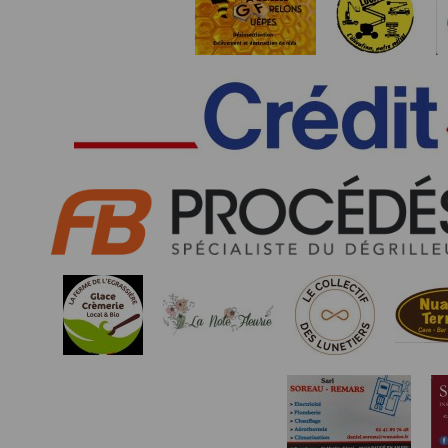
SAS TIMEPULSE
96 rue du parc - Varades
44370 LoireAuxence
F.F.A :
Pour ce qui concerne les épreuves d’
CNIL :
Conditions d’utilisation - Mentions légales 
Conformément à la loi « informatique et li
concernent.
Vous pouvez accèder aux informations vou
données vous concernant.
Conditions générales d'utilisatio
POLITIQUE DE CONFIDENTIALITÉ DE L'AP
Informations sur la localisation
Nous collectons et traitons les informations
nous ne suivons pas la localisation de votre