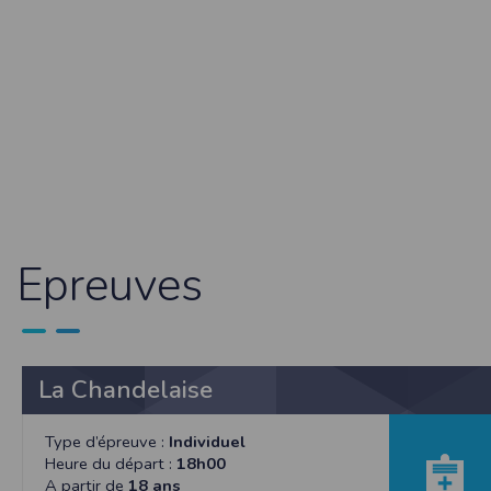
Dans votre navigateur, choisissez le menu
É
Cliquez sur
Sécurité
.
Cliquez sur
Afficher les cookies
.
Google Chrome
Cliquez sur l'icône du menu
Outils
.
Sélectionnez
Options
.
Cliquez sur l'onglet
Options avancées
et acc
Cliquez sur le bouton
Afficher les cookies
.
Politique d'utilisation des cookie
Un cookie est un petit fichier texte envoyé 
Nous utilisons les cookies à diverses fi
Epreuves
certaines de vos préférences ou encore com
RGPD
Timepulse se conforme à la nouvelle direc
La collecte et la conservation d
La Chandelaise
Conformément à la loi du 6 janvier 1978 rela
l'Informatique et des Libertés sous le num
Les données identifiées comme étant obli
Type d’épreuve :
Individuel
collectées automatiquement par le site nou
Heure du départ :
18h00
géographique partielle des utilisateurs. L
A partir de
18 ans