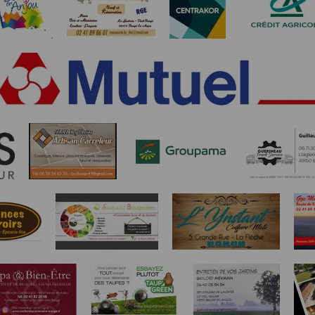
athlétisme, les résultats sont transmis à la Fédération Française d’Athl
- Déclaration CNIL n°
2155789
bertés » du 6 janvier 1978 modifiée, vous disposez d’un droit d’accès et
s concernant
en nous contactant ici
.Vous pouvez également, pour des motif
n de l'application Timepulse :
PLICATION TIMEPULSE
 de localisation lorsque vous vous inscrivez et utilisez les services. Confo
 appareil lorsque vous n'utilisez pas l'application, mais afin de fournir de