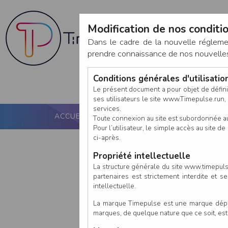
Modification de nos conditio
Dans le cadre de la nouvelle réglem
prendre connaissance de nos nouvelles c
Conditions générales d'utilisati
Le présent document a pour objet de défini
ses utilisateurs le site www.Timepulse.run, e
services.
ACCUEIL
PUCE ACTIVE
NOS SERVICES
Toute connexion au site est subordonnée a
Pour l’utilisateur, le simple accès au site
ci-après.
Propriété intellectuelle
La structure générale du site www.timepulse
partenaires est strictement interdite et 
intellectuelle.
La marque Timepulse est une marque déposé
marques, de quelque nature que ce soit, es