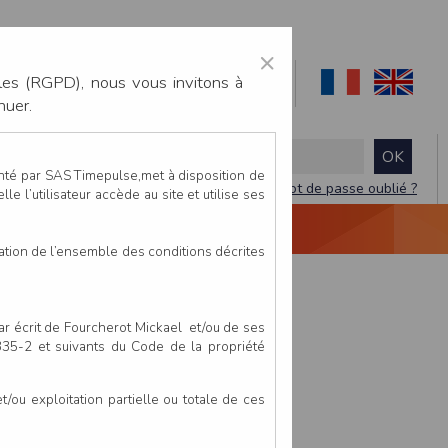
×
les (RGPD), nous vous invitons à
nuer.
enté par SAS Timepulse,met à disposition de
Mot de passe oublié ?
le l’utilisateur accède au site et utilise ses
NTACTEZ-NOUS
DEVIS
VIDÉO LIVE
tation de l’ensemble des conditions décrites
par écrit de Fourcherot Mickael et/ou de ses
 335-2 et suivants du Code de la propriété
ou exploitation partielle ou totale de ces