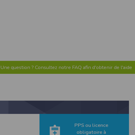
ne tablette ou un smartphone.
Une question ? Consultez notre FAQ afin d'obtenir de l'aide
vous disposez d'un compte membre, retenir
pulse.run
te à été déclaré à la Commission Nationale de
 des fonctionnalités du site. Les données
PPS ou licence
 pages web, et d'effectuer une localisation
obligatoire à
es que vous nous transmettez volontairement