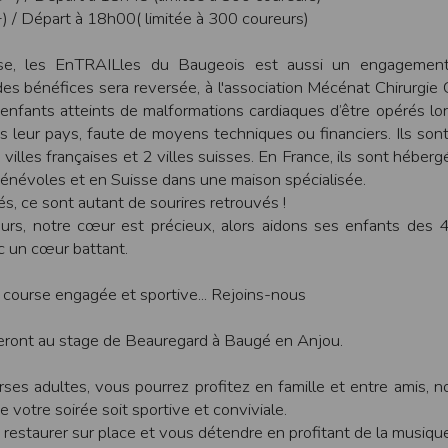
une assistance technique vis à vis de l’utilisateur que ce soit par des moy
 / Départ à 18h00( limitée à 300 coureurs)
e engagée en cas d’impossibilité d’accès à ce site et/ou d’utilisation des se
se, les EnTRAILles du Baugeois est aussi un engagement 
terrompre le site ou une partie des services, à tout moment sans préavis, l
des bénéfices sera reversée, à l'association Mécénat Chirurgie 
pas responsable des interruptions, et des conséquences qui peuvent en déco
enfants atteints de malformations cardiaques d’être opérés lo
s leur pays, faute de moyens techniques ou financiers. Ils sont 
isation
illes françaises et 2 villes suisses. En France, ils sont héberg
fier, à tout moment et sans préavis, les présentes conditions d’utilisatio
 bénévoles et en Suisse dans une maison spécialisée.
, ce sont autant de sourires retrouvés !
urs, notre cœur est précieux, alors aidons ses enfants des 
tiques et les limites d’Internet, et notamment reconnaît que :
c un cœur battant.
r les services accessibles par Internet et n’exerce aucun contrôle de qu
transiter par l’intermédiaire de son centre serveur.
 course engagée et sportive... Rejoins-nous
rculant sur Internet ne sont pas protégées notamment contre les détourn
sensible ou confidentielle se fait à ses risques et périls.
culant sur Internet peuvent être réglementées en termes d’usage ou être pr
feront au stage de Beauregard à Baugé en Anjou.
 des données qu’il consulte, interroge et transfère sur Internet.
spose d’aucun moyen de contrôle sur le contenu des services accessibles 
rses adultes, vous pourrez profitez en famille et entre amis, 
te internet www.timepulse.run peuvent recevoir des offres des partenaires d
 site internet www.timepulse.run peuvent recevoir des offres les invitan
 votre soirée soit sportive et conviviale.
restaurer sur place et vous détendre en profitant de la musique