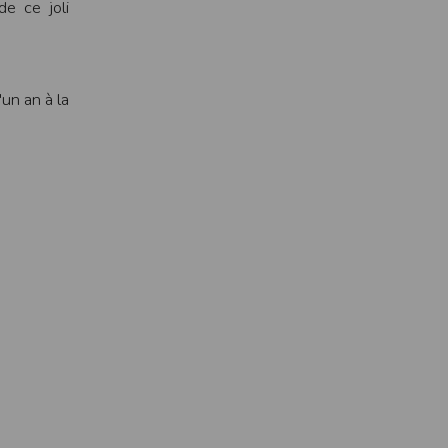
e ce joli
pr.xml
 avant qu’elles ne transitent sur le réseau.
n utilisant les dernières technologies de
un an à la
i n’est pas accessible depuis l’extérieur.
ience sur notre site peut en être affectée
ossibilité d'accéder à certaines pages ou
te de la finalité des cookies.