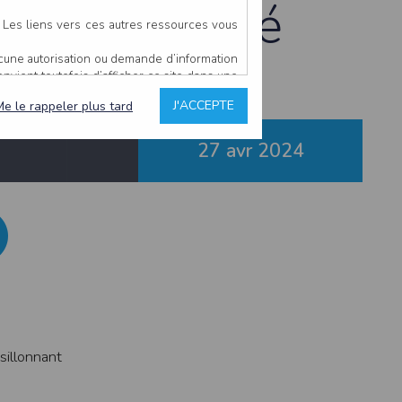
2024 à Baugé
. Les liens vers ces autres ressources vous
ucune autorisation ou demande d’information
convient toutefois d’afficher ce site dans une
u’il estime non conforme à l’objet du site
J'ACCEPTE
Me le rappeler plus tard
27 avr
2024
es comme étant fiables.
rs typographiques.
n sur ce site.
ent avoir fait l’objet de mises à jour. En
teur en prend connaissance.
de l’utilisateur, qui assume la totalité des
ernier.
e l’interprétation ou de l’utilisation des
sillonnant
 événement hors du contrôle de l’EDITEUR, et
des services.
sions et des performances en terme de temps