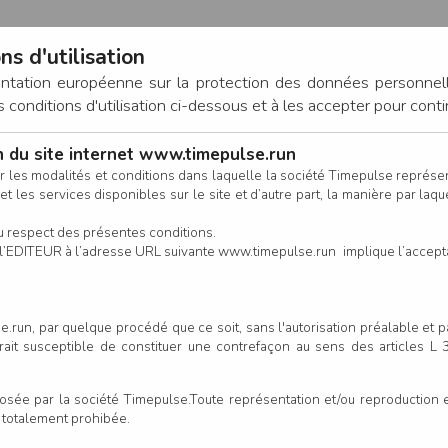
ns d'utilisation
entation européenne sur la protection des données personnel
onditions d'utilisation ci-dessous et à les accepter pour conti
on du site internet www.timepulse.run
CONNEXION
r les modalités et conditions dans laquelle la société Timepulse représ
t les services disponibles sur le site et d’autre part, la manière par laquel
CALENDRIER
RÉSULTATS
INSCRIPTION EN LIGNE
CO
u respect des présentes conditions.
 de l’EDITEUR à l’adresse URL suivante www.timepulse.run implique l’accep
.run, par quelque procédé que ce soit, sans l'autorisation préalable et 
serait susceptible de constituer une contrefaçon au sens des articles L
e par la société Timepulse.Toute représentation et/ou reproduction et/
t totalement prohibée.