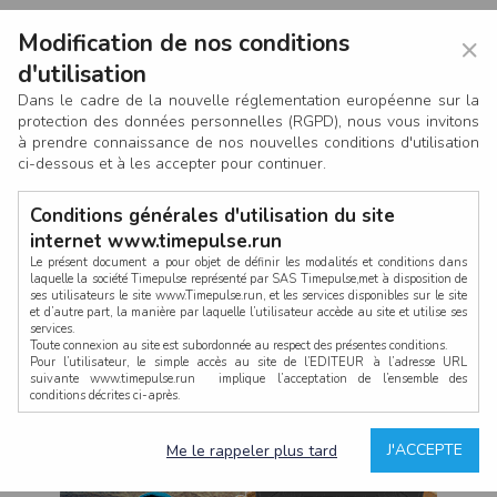
Modification de nos conditions
×
d'utilisation
Dans le cadre de la nouvelle réglementation européenne sur la
protection des données personnelles (RGPD), nous vous invitons
à prendre connaissance de nos nouvelles conditions d'utilisation
ci-dessous et à les accepter pour continuer.
Conditions générales d'utilisation du site
internet www.timepulse.run
Le présent document a pour objet de définir les modalités et conditions dans
laquelle la société Timepulse représenté par SAS Timepulse,met à disposition de
ses utilisateurs le site www.Timepulse.run, et les services disponibles sur le site
CONNEXION
et d’autre part, la manière par laquelle l’utilisateur accède au site et utilise ses
services.
Toute connexion au site est subordonnée au respect des présentes conditions.
Pour l’utilisateur, le simple accès au site de l’EDITEUR à l’adresse URL
suivante www.timepulse.run implique l’acceptation de l’ensemble des
conditions décrites ci-après.
Propriété intellectuelle
Mot de passe oublié ?
J'ACCEPTE
Me le rappeler plus tard
La structure générale du site www.timepulse.run, par quelque procédé que ce
soit, sans l'autorisation préalable et par écrit de Fourcherot Mickael et/ou de ses
partenaires est strictement interdite et serait susceptible de constituer une