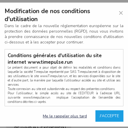
Modification de nos conditions
×
d'utilisation
Dans le cadre de la nouvelle réglementation européenne sur la
protection des données personnelles (RGPD), nous vous invitons
à prendre connaissance de nos nouvelles conditions d'utilisation
ci-dessous et à les accepter pour continuer.
Conditions générales d'utilisation du site
internet www.timepulse.run
Le présent document a pour objet de définir les modalités et conditions dans
laquelle la société Timepulse représenté par SAS Timepulse,met à disposition de
ses utilisateurs le site www.Timepulse.run, et les services disponibles sur le site
CONNEXION
et d’autre part, la manière par laquelle l’utilisateur accède au site et utilise ses
services.
Toute connexion au site est subordonnée au respect des présentes conditions.
Pour l’utilisateur, le simple accès au site de l’EDITEUR à l’adresse URL
suivante www.timepulse.run implique l’acceptation de l’ensemble des
conditions décrites ci-après.
Propriété intellectuelle
Mot de passe oublié ?
J'ACCEPTE
Me le rappeler plus tard
La structure générale du site www.timepulse.run, par quelque procédé que ce
soit, sans l'autorisation préalable et par écrit de Fourcherot Mickael et/ou de ses
partenaires est strictement interdite et serait susceptible de constituer une
RETOUR À L'ÉVÈNEMENT