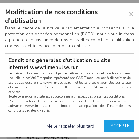
Modification de nos conditions
×
d'utilisation
Dans le cadre de la nouvelle réglementation européenne sur la
protection des données personnelles (RGPD), nous vous invitons
à prendre connaissance de nos nouvelles conditions d'utilisation
ci-dessous et à les accepter pour continuer.
Conditions générales d'utilisation du site
internet www.timepulse.run
Le présent document a pour objet de définir les modalités et conditions dans
laquelle la société Timepulse représenté par SAS Timepulse,met à disposition de
ses utilisateurs le site www.Timepulse.run, et les services disponibles sur le site
CONNEXION
et d’autre part, la manière par laquelle l’utilisateur accède au site et utilise ses
services.
Toute connexion au site est subordonnée au respect des présentes conditions.
Pour l’utilisateur, le simple accès au site de l’EDITEUR à l’adresse URL
suivante www.timepulse.run implique l’acceptation de l’ensemble des
conditions décrites ci-après.
Propriété intellectuelle
Mot de passe oublié ?
J'ACCEPTE
Me le rappeler plus tard
La structure générale du site www.timepulse.run, par quelque procédé que ce
soit, sans l'autorisation préalable et par écrit de Fourcherot Mickael et/ou de ses
partenaires est strictement interdite et serait susceptible de constituer une
RETOUR À L'ÉVÈNEMENT