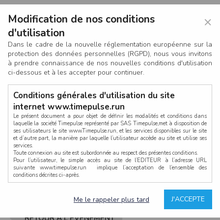
Modification de nos conditions
×
d'utilisation
Dans le cadre de la nouvelle réglementation européenne sur la
protection des données personnelles (RGPD), nous vous invitons
à prendre connaissance de nos nouvelles conditions d'utilisation
ci-dessous et à les accepter pour continuer.
Conditions générales d'utilisation du site
internet www.timepulse.run
Le présent document a pour objet de définir les modalités et conditions dans
laquelle la société Timepulse représenté par SAS Timepulse,met à disposition de
ses utilisateurs le site www.Timepulse.run, et les services disponibles sur le site
CONNEXION
et d’autre part, la manière par laquelle l’utilisateur accède au site et utilise ses
services.
Toute connexion au site est subordonnée au respect des présentes conditions.
Pour l’utilisateur, le simple accès au site de l’EDITEUR à l’adresse URL
suivante www.timepulse.run implique l’acceptation de l’ensemble des
conditions décrites ci-après.
Propriété intellectuelle
Mot de passe oublié ?
J'ACCEPTE
Me le rappeler plus tard
La structure générale du site www.timepulse.run, par quelque procédé que ce
soit, sans l'autorisation préalable et par écrit de Fourcherot Mickael et/ou de ses
partenaires est strictement interdite et serait susceptible de constituer une
RETOUR À L'ÉVÈNEMENT