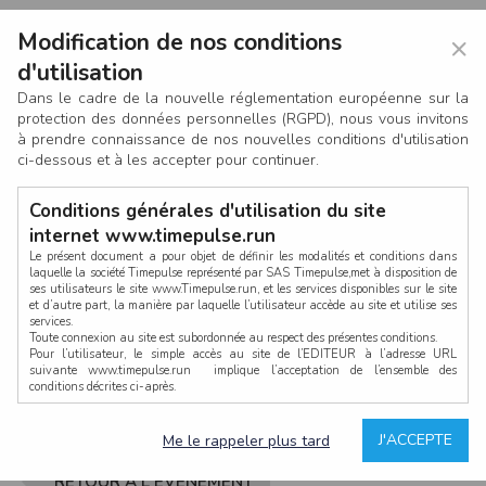
Modification de nos conditions
×
d'utilisation
Dans le cadre de la nouvelle réglementation européenne sur la
protection des données personnelles (RGPD), nous vous invitons
à prendre connaissance de nos nouvelles conditions d'utilisation
ci-dessous et à les accepter pour continuer.
Conditions générales d'utilisation du site
internet www.timepulse.run
Le présent document a pour objet de définir les modalités et conditions dans
laquelle la société Timepulse représenté par SAS Timepulse,met à disposition de
ses utilisateurs le site www.Timepulse.run, et les services disponibles sur le site
CONNEXION
et d’autre part, la manière par laquelle l’utilisateur accède au site et utilise ses
services.
Toute connexion au site est subordonnée au respect des présentes conditions.
Pour l’utilisateur, le simple accès au site de l’EDITEUR à l’adresse URL
suivante www.timepulse.run implique l’acceptation de l’ensemble des
conditions décrites ci-après.
Propriété intellectuelle
Mot de passe oublié ?
J'ACCEPTE
Me le rappeler plus tard
La structure générale du site www.timepulse.run, par quelque procédé que ce
soit, sans l'autorisation préalable et par écrit de Fourcherot Mickael et/ou de ses
partenaires est strictement interdite et serait susceptible de constituer une
RETOUR À L'ÉVÈNEMENT