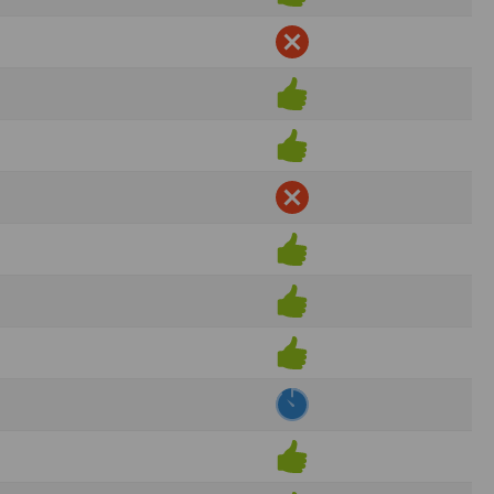
ens électronique ou téléphonique.
rvices.
e tout sans droit à indemnités. L’utilisateur
uler pour l’utilisateur ou tout tiers.
n afin de les adapter aux évolutions du site
elque forme que ce soit sur la nature et les
ements éventuels. La communication de toute
otégées par un droit de propriété.
sur Internet
e l'éditeur
t à participer à des épreuves inscrites au