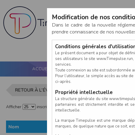
Modification de nos conditio
Dans le cadre de la nouvelle réglem
prendre connaissance de nos nouvelles c
Conditions générales d'utilisati
Le présent document a pour objet de défini
ses utilisateurs le site www.Timepulse.run, e
services.
ACCUEIL
PUCE ACTIVE
NOS SERVICES
Toute connexion au site est subordonnée a
Pour l’utilisateur, le simple accès au site
ci-après.
Liste des in
RETOUR À L'ÉVÈNEMENT
Propriété intellectuelle
La structure générale du site www.timepulse
partenaires est strictement interdite et 
Afficher
inscrits par page
intellectuelle.
La marque Timepulse est une marque déposé
marques, de quelque nature que ce soit, es
Nom
Prénom