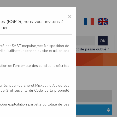
×
les (RGPD), nous vous invitons à
nuer.
enté par SAS Timepulse,met à disposition de
Mot de passe oublié ?
le l’utilisateur accède au site et utilise ses
NTACTEZ-NOUS
DEVIS
VIDÉO LIVE
tation de l’ensemble des conditions décrites
fi du Bocage
par écrit de Fourcherot Mickael et/ou de ses
 335-2 et suivants du Code de la propriété
s:
Pays
Club
ou exploitation partielle ou totale de ces
Etat du dossier