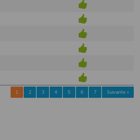
pr.xml
 avant qu’elles ne transitent sur le réseau.
n utilisant les dernières technologies de
i n’est pas accessible depuis l’extérieur.
ience sur notre site peut en être affectée
ossibilité d'accéder à certaines pages ou
te de la finalité des cookies.
1
2
3
4
5
6
7
Suivante »