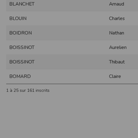
BLANCHET
Arnaud
Sécurisation des données
Les données sont hébergées par l'héberge
BLOUIN
Charles
Toutes les communications entre votre navig
Par ailleurs, les mots de passe ne sont 
BOIDRON
Nathan
sécurisation des mots de passe. Enfin, les c
Paramétrer votre navigateur int
BOISSINOT
Aurelien
Vous pouvez à tout moment choisir de désa
comme par exemple et sans être exhaustif
BOISSINOT
Thibaut
encore la perte de vos préférences sur cer
Afin de gérer les cookies au plus près de v
BOMARD
Claire
Internet Explorer
Dans Internet Explorer, cliquez sur le bout
1 à 25 sur 161 inscrits
Sous l'onglet
Général
, sous
Historique de n
Cliquez sur le bouton
Afficher les fichiers
.
Firefox
Allez dans l'onglet
Outils du navigateur
puis
Dans la fenêtre qui s'affiche, choisissez
Vie
Safari