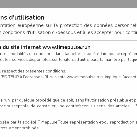
ns d'utilisation
entation européenne sur la protection des données personnel
onditions d'utilisation ci-dessous et à les accepter pour conti
on du site internet www.timepulse.run
CONNEXION
r les modalités et conditions dans laquelle la société Timepulse représ
t les services disponibles sur le site et d’autre part, la manière par laquel
CALENDRIER
RÉSULTATS
INSCRIPTION EN LIGNE
CO
u respect des présentes conditions.
 de l’EDITEUR à l’adresse URL suivante www.timepulse.run implique l’accep
scrits - Le Défi du Bocage
Le Dé
.run, par quelque procédé que ce soit, sans l'autorisation préalable et 
serait susceptible de constituer une contrefaçon au sens des articles L
Colonne
e par la société Timepulse.Toute représentation et/ou reproduction et/
t totalement prohibée.
Club/Asso.