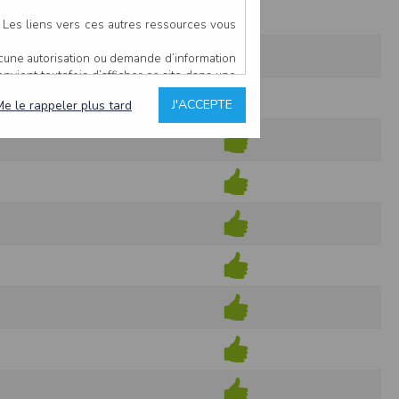
. Les liens vers ces autres ressources vous
ucune autorisation ou demande d’information
convient toutefois d’afficher ce site dans une
u’il estime non conforme à l’objet du site
J'ACCEPTE
Me le rappeler plus tard
es comme étant fiables.
rs typographiques.
n sur ce site.
ent avoir fait l’objet de mises à jour. En
teur en prend connaissance.
de l’utilisateur, qui assume la totalité des
ernier.
e l’interprétation ou de l’utilisation des
 événement hors du contrôle de l’EDITEUR, et
des services.
sions et des performances en terme de temps