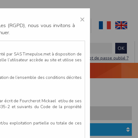
×
les (RGPD), nous vous invitons à
nuer.
enté par SAS Timepulse,met à disposition de
Mot de passe oublié ?
le l’utilisateur accède au site et utilise ses
NTACTEZ-NOUS
DEVIS
VIDÉO LIVE
tation de l’ensemble des conditions décrites
urse Nature 5Km
par écrit de Fourcherot Mickael et/ou de ses
 335-2 et suivants du Code de la propriété
s:
Pays
Club
ou exploitation partielle ou totale de ces
Etat du dossier