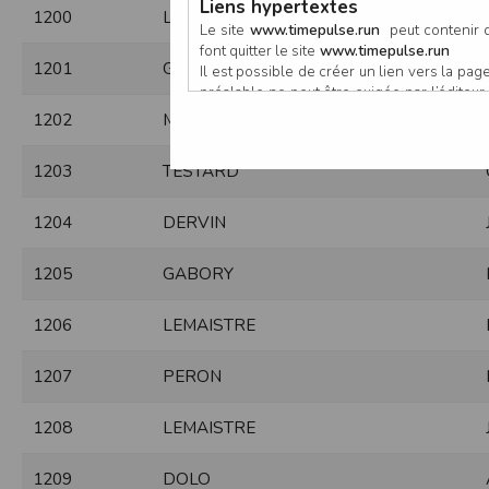
Liens hypertextes
1200
LABBE
Le site
www.timepulse.run
peut contenir d
font quitter le site
www.timepulse.run
1201
GUEZO
Il est possible de créer un lien vers la p
préalable ne peut être exigée par l’éditeur à
nouvelle fenêtre du navigateur. Cependant
1202
MASSÉ
www.timepulse.run
1203
TESTARD
Responsabilité de l’éditeur
Les informations et/ou documents figurant s
Toutefois, ces informations et/ou document
1204
DERVIN
L’EDITEUR se réserve le droit de les corrig
Il est fortement recommandé de vérifier l’ex
1205
GABORY
Les informations et/ou documents disponib
particulier, ils peuvent avoir fait l’objet d
L’utilisation des informations et/ou docume
1206
LEMAISTRE
conséquences pouvant en découler, sans que
L’EDITEUR ne pourra en aucun cas être ten
1207
PERON
informations et/ou documents disponibles su
Accès au site
1208
LEMAISTRE
L’éditeur s’efforce de permettre l’accès au
sous réserve des éventuelles pannes et int
1209
DOLO
Par conséquent, l’EDITEUR ne peut garantir