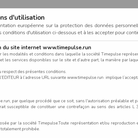
ns d'utilisation
entation européenne sur la protection des données personnel
onditions d'utilisation ci-dessous et à les accepter pour conti
on du site internet www.timepulse.run
CONNEXION
r les modalités et conditions dans laquelle la société Timepulse représ
t les services disponibles sur le site et d’autre part, la manière par laquel
CALENDRIER
RÉSULTATS
INSCRIPTION EN LIGNE
CO
u respect des présentes conditions.
 de l’EDITEUR à l’adresse URL suivante www.timepulse.run implique l’accep
nscrits - Course Nature 5Km
Co
.run, par quelque procédé que ce soit, sans l'autorisation préalable et 
serait susceptible de constituer une contrefaçon au sens des articles L
Colonne
e par la société Timepulse.Toute représentation et/ou reproduction et/
t totalement prohibée.
Prénom
Club/Asso.