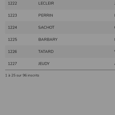
1222
LECLEIR
Sécurisation des données
Les données sont hébergées par l'héberge
1223
PERRIN
Toutes les communications entre votre navig
Par ailleurs, les mots de passe ne sont 
1224
SACHOT
sécurisation des mots de passe. Enfin, les c
Paramétrer votre navigateur int
1225
BARBARY
Vous pouvez à tout moment choisir de désa
comme par exemple et sans être exhaustif
1226
TATARD
encore la perte de vos préférences sur cer
Afin de gérer les cookies au plus près de v
1227
JEUDY
Internet Explorer
Dans Internet Explorer, cliquez sur le bout
1 à 25 sur 96 inscrits
Sous l'onglet
Général
, sous
Historique de n
Cliquez sur le bouton
Afficher les fichiers
.
Firefox
Allez dans l'onglet
Outils du navigateur
puis
Dans la fenêtre qui s'affiche, choisissez
Vie
Safari