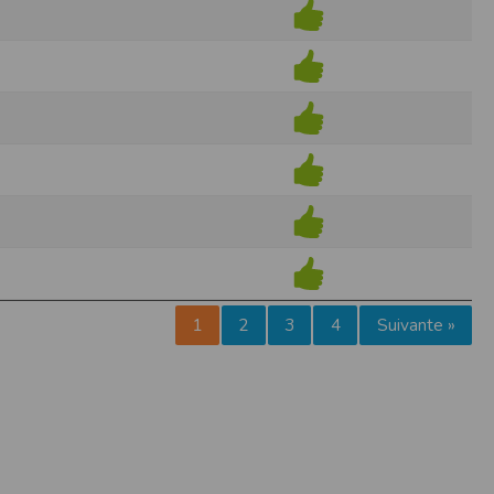
pr.xml
 avant qu’elles ne transitent sur le réseau.
n utilisant les dernières technologies de
i n’est pas accessible depuis l’extérieur.
ience sur notre site peut en être affectée
ossibilité d'accéder à certaines pages ou
te de la finalité des cookies.
1
2
3
4
Suivante »