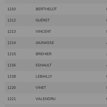
de réponse ou de qualité. Il n’est prévu auc
1210
BERTHELOT
La responsabilité de l’éditeur ne saurait êtr
1212
GUÉRET
Par ailleurs, l’EDITEUR peut être amené à in
reconnaît et accepte que l’EDITEUR ne soit 
1213
VINCENT
Modification des conditions d’util
L’EDITEUR se réserve la possibilité de modi
1214
JAUNASSE
et/ou de son exploitation.
Règles d'usage d'Internet
1215
BREHIER
L’utilisateur déclare accepter les caractéris
L’EDITEUR n’assume aucune responsabilité su
1216
ESNAULT
caractéristiques des données qui pourraient 
L’utilisateur reconnaît que les données ci
information jugée par l’utilisateur de nature 
1218
LEBAILLY
L’utilisateur reconnaît que les données cir
L’utilisateur est seul responsable de l’usage
1220
VINET
L’utilisateur reconnaît que l’EDITEUR ne di
L'éditeur informe que les utilisateurs du si
L'éditeur informe que les utilisateurs du
1221
VALENDRU
calendrier du site.