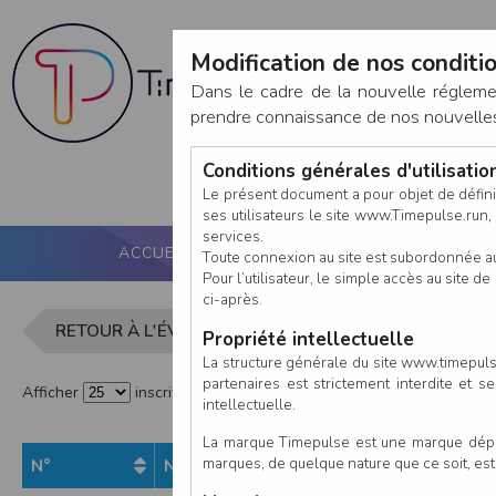
Modification de nos conditio
Dans le cadre de la nouvelle réglem
prendre connaissance de nos nouvelles c
Conditions générales d'utilisati
Le présent document a pour objet de défini
ses utilisateurs le site www.Timepulse.run, e
services.
ACCUEIL
PUCE ACTIVE
NOS SERVICES
Toute connexion au site est subordonnée a
Pour l’utilisateur, le simple accès au site
ci-après.
Liste des i
RETOUR À L'ÉVÈNEMENT
Propriété intellectuelle
La structure générale du site www.timepulse
partenaires est strictement interdite et 
Afficher
inscrits par page
intellectuelle.
La marque Timepulse est une marque déposé
marques, de quelque nature que ce soit, es
N°
Nom