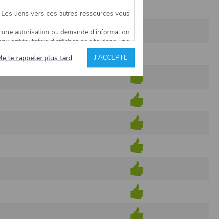
. Les liens vers ces autres ressources vous
ucune autorisation ou demande d’information
convient toutefois d’afficher ce site dans une
u’il estime non conforme à l’objet du site
J'ACCEPTE
Me le rappeler plus tard
es comme étant fiables.
rs typographiques.
n sur ce site.
ent avoir fait l’objet de mises à jour. En
teur en prend connaissance.
de l’utilisateur, qui assume la totalité des
ernier.
e l’interprétation ou de l’utilisation des
 événement hors du contrôle de l’EDITEUR, et
des services.
sions et des performances en terme de temps