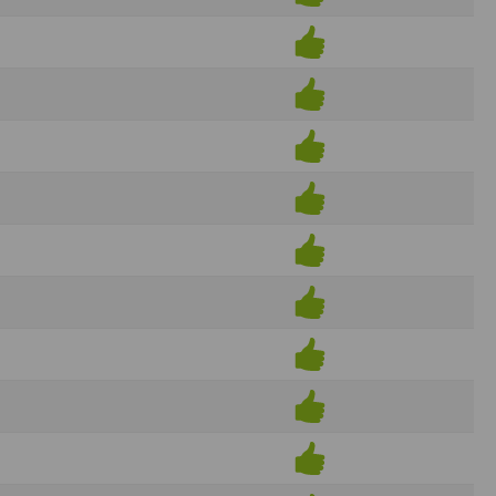
ens électronique ou téléphonique.
rvices.
e tout sans droit à indemnités. L’utilisateur
uler pour l’utilisateur ou tout tiers.
n afin de les adapter aux évolutions du site
elque forme que ce soit sur la nature et les
ements éventuels. La communication de toute
otégées par un droit de propriété.
sur Internet
e l'éditeur
t à participer à des épreuves inscrites au