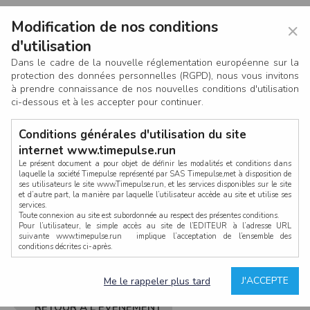
Modification de nos conditions
×
d'utilisation
Dans le cadre de la nouvelle réglementation européenne sur la
protection des données personnelles (RGPD), nous vous invitons
à prendre connaissance de nos nouvelles conditions d'utilisation
ci-dessous et à les accepter pour continuer.
Conditions générales d'utilisation du site
internet www.timepulse.run
Le présent document a pour objet de définir les modalités et conditions dans
laquelle la société Timepulse représenté par SAS Timepulse,met à disposition de
ses utilisateurs le site www.Timepulse.run, et les services disponibles sur le site
CONNEXION
et d’autre part, la manière par laquelle l’utilisateur accède au site et utilise ses
services.
Toute connexion au site est subordonnée au respect des présentes conditions.
Pour l’utilisateur, le simple accès au site de l’EDITEUR à l’adresse URL
suivante www.timepulse.run implique l’acceptation de l’ensemble des
conditions décrites ci-après.
Propriété intellectuelle
Mot de passe oublié ?
J'ACCEPTE
Me le rappeler plus tard
La structure générale du site www.timepulse.run, par quelque procédé que ce
soit, sans l'autorisation préalable et par écrit de Fourcherot Mickael et/ou de ses
partenaires est strictement interdite et serait susceptible de constituer une
RETOUR À L'ÉVÈNEMENT