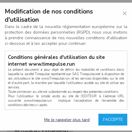
Modification de nos conditions
×
d'utilisation
Dans le cadre de la nouvelle réglementation européenne sur la
protection des données personnelles (RGPD), nous vous invitons
à prendre connaissance de nos nouvelles conditions d'utilisation
ci-dessous et à les accepter pour continuer.
Conditions générales d'utilisation du site
internet www.timepulse.run
Le présent document a pour objet de définir les modalités et conditions dans
laquelle la société Timepulse représenté par SAS Timepulse,met à disposition de
ses utilisateurs le site www.Timepulse.run, et les services disponibles sur le site
CONNEXION
et d’autre part, la manière par laquelle l’utilisateur accède au site et utilise ses
services.
Toute connexion au site est subordonnée au respect des présentes conditions.
Pour l’utilisateur, le simple accès au site de l’EDITEUR à l’adresse URL
suivante www.timepulse.run implique l’acceptation de l’ensemble des
conditions décrites ci-après.
Propriété intellectuelle
Mot de passe oublié ?
J'ACCEPTE
Me le rappeler plus tard
La structure générale du site www.timepulse.run, par quelque procédé que ce
soit, sans l'autorisation préalable et par écrit de Fourcherot Mickael et/ou de ses
partenaires est strictement interdite et serait susceptible de constituer une
RETOUR À L'ÉVÈNEMENT