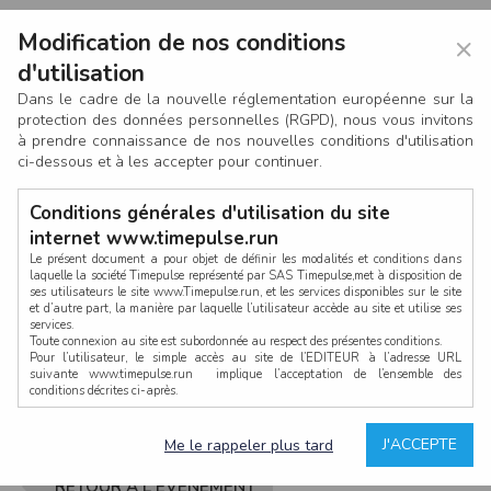
Modification de nos conditions
×
d'utilisation
Dans le cadre de la nouvelle réglementation européenne sur la
protection des données personnelles (RGPD), nous vous invitons
à prendre connaissance de nos nouvelles conditions d'utilisation
ci-dessous et à les accepter pour continuer.
Conditions générales d'utilisation du site
internet www.timepulse.run
Le présent document a pour objet de définir les modalités et conditions dans
laquelle la société Timepulse représenté par SAS Timepulse,met à disposition de
ses utilisateurs le site www.Timepulse.run, et les services disponibles sur le site
CONNEXION
et d’autre part, la manière par laquelle l’utilisateur accède au site et utilise ses
services.
Toute connexion au site est subordonnée au respect des présentes conditions.
Pour l’utilisateur, le simple accès au site de l’EDITEUR à l’adresse URL
suivante www.timepulse.run implique l’acceptation de l’ensemble des
conditions décrites ci-après.
Propriété intellectuelle
Mot de passe oublié ?
J'ACCEPTE
Me le rappeler plus tard
La structure générale du site www.timepulse.run, par quelque procédé que ce
soit, sans l'autorisation préalable et par écrit de Fourcherot Mickael et/ou de ses
partenaires est strictement interdite et serait susceptible de constituer une
RETOUR À L'ÉVÈNEMENT