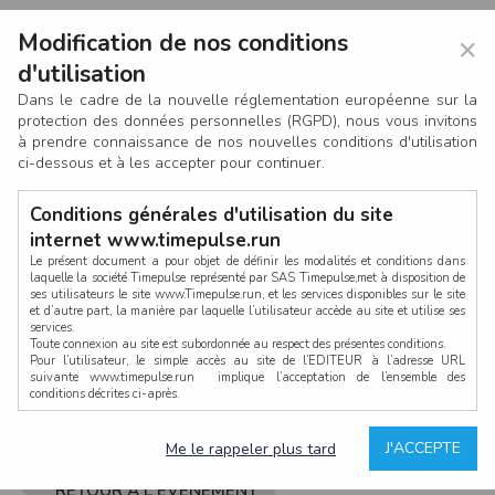
Modification de nos conditions
×
d'utilisation
Dans le cadre de la nouvelle réglementation européenne sur la
protection des données personnelles (RGPD), nous vous invitons
à prendre connaissance de nos nouvelles conditions d'utilisation
ci-dessous et à les accepter pour continuer.
Conditions générales d'utilisation du site
internet www.timepulse.run
Le présent document a pour objet de définir les modalités et conditions dans
laquelle la société Timepulse représenté par SAS Timepulse,met à disposition de
ses utilisateurs le site www.Timepulse.run, et les services disponibles sur le site
CONNEXION
et d’autre part, la manière par laquelle l’utilisateur accède au site et utilise ses
services.
Toute connexion au site est subordonnée au respect des présentes conditions.
Pour l’utilisateur, le simple accès au site de l’EDITEUR à l’adresse URL
suivante www.timepulse.run implique l’acceptation de l’ensemble des
conditions décrites ci-après.
Propriété intellectuelle
Mot de passe oublié ?
J'ACCEPTE
Me le rappeler plus tard
La structure générale du site www.timepulse.run, par quelque procédé que ce
soit, sans l'autorisation préalable et par écrit de Fourcherot Mickael et/ou de ses
partenaires est strictement interdite et serait susceptible de constituer une
RETOUR À L'ÉVÈNEMENT