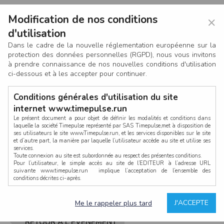
Modification de nos conditions
×
d'utilisation
Dans le cadre de la nouvelle réglementation européenne sur la
protection des données personnelles (RGPD), nous vous invitons
à prendre connaissance de nos nouvelles conditions d'utilisation
ci-dessous et à les accepter pour continuer.
Conditions générales d'utilisation du site
internet www.timepulse.run
Le présent document a pour objet de définir les modalités et conditions dans
laquelle la société Timepulse représenté par SAS Timepulse,met à disposition de
ses utilisateurs le site www.Timepulse.run, et les services disponibles sur le site
CONNEXION
et d’autre part, la manière par laquelle l’utilisateur accède au site et utilise ses
services.
Toute connexion au site est subordonnée au respect des présentes conditions.
Pour l’utilisateur, le simple accès au site de l’EDITEUR à l’adresse URL
suivante www.timepulse.run implique l’acceptation de l’ensemble des
conditions décrites ci-après.
Propriété intellectuelle
Mot de passe oublié ?
J'ACCEPTE
Me le rappeler plus tard
La structure générale du site www.timepulse.run, par quelque procédé que ce
soit, sans l'autorisation préalable et par écrit de Fourcherot Mickael et/ou de ses
partenaires est strictement interdite et serait susceptible de constituer une
RETOUR À L'ÉVÈNEMENT