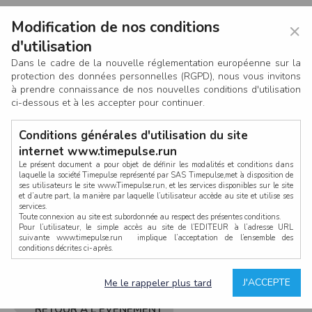
Modification de nos conditions
×
d'utilisation
Dans le cadre de la nouvelle réglementation européenne sur la
protection des données personnelles (RGPD), nous vous invitons
à prendre connaissance de nos nouvelles conditions d'utilisation
ci-dessous et à les accepter pour continuer.
Conditions générales d'utilisation du site
internet www.timepulse.run
Le présent document a pour objet de définir les modalités et conditions dans
laquelle la société Timepulse représenté par SAS Timepulse,met à disposition de
ses utilisateurs le site www.Timepulse.run, et les services disponibles sur le site
CONNEXION
et d’autre part, la manière par laquelle l’utilisateur accède au site et utilise ses
services.
Toute connexion au site est subordonnée au respect des présentes conditions.
Pour l’utilisateur, le simple accès au site de l’EDITEUR à l’adresse URL
suivante www.timepulse.run implique l’acceptation de l’ensemble des
conditions décrites ci-après.
Propriété intellectuelle
Mot de passe oublié ?
J'ACCEPTE
Me le rappeler plus tard
La structure générale du site www.timepulse.run, par quelque procédé que ce
soit, sans l'autorisation préalable et par écrit de Fourcherot Mickael et/ou de ses
partenaires est strictement interdite et serait susceptible de constituer une
RETOUR À L'ÉVÈNEMENT