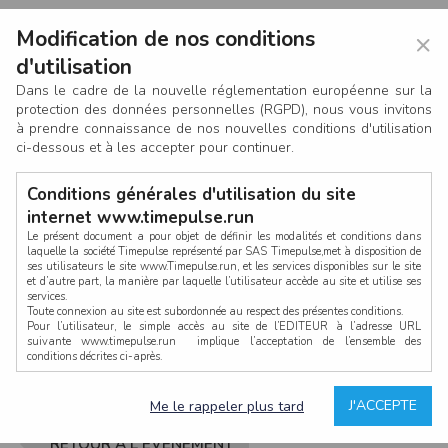
Modification de nos conditions
×
d'utilisation
Dans le cadre de la nouvelle réglementation européenne sur la
protection des données personnelles (RGPD), nous vous invitons
à prendre connaissance de nos nouvelles conditions d'utilisation
ci-dessous et à les accepter pour continuer.
Conditions générales d'utilisation du site
internet www.timepulse.run
Le présent document a pour objet de définir les modalités et conditions dans
laquelle la société Timepulse représenté par SAS Timepulse,met à disposition de
ses utilisateurs le site www.Timepulse.run, et les services disponibles sur le site
CONNEXION
et d’autre part, la manière par laquelle l’utilisateur accède au site et utilise ses
services.
Toute connexion au site est subordonnée au respect des présentes conditions.
Pour l’utilisateur, le simple accès au site de l’EDITEUR à l’adresse URL
suivante www.timepulse.run implique l’acceptation de l’ensemble des
conditions décrites ci-après.
Propriété intellectuelle
Mot de passe oublié ?
J'ACCEPTE
Me le rappeler plus tard
La structure générale du site www.timepulse.run, par quelque procédé que ce
soit, sans l'autorisation préalable et par écrit de Fourcherot Mickael et/ou de ses
partenaires est strictement interdite et serait susceptible de constituer une
RETOUR À L'ÉVÈNEMENT