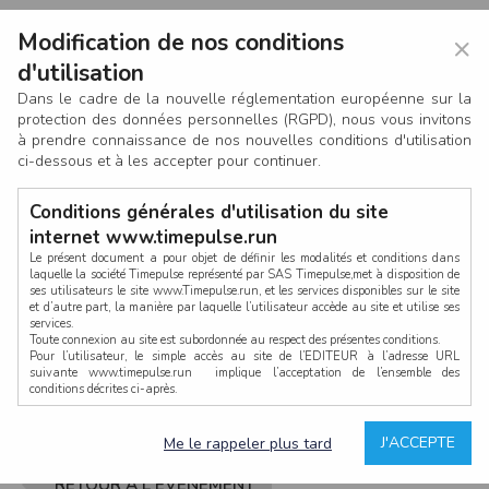
Modification de nos conditions
×
d'utilisation
Dans le cadre de la nouvelle réglementation européenne sur la
protection des données personnelles (RGPD), nous vous invitons
à prendre connaissance de nos nouvelles conditions d'utilisation
ci-dessous et à les accepter pour continuer.
Conditions générales d'utilisation du site
internet www.timepulse.run
Le présent document a pour objet de définir les modalités et conditions dans
laquelle la société Timepulse représenté par SAS Timepulse,met à disposition de
ses utilisateurs le site www.Timepulse.run, et les services disponibles sur le site
CONNEXION
et d’autre part, la manière par laquelle l’utilisateur accède au site et utilise ses
services.
Toute connexion au site est subordonnée au respect des présentes conditions.
Pour l’utilisateur, le simple accès au site de l’EDITEUR à l’adresse URL
suivante www.timepulse.run implique l’acceptation de l’ensemble des
conditions décrites ci-après.
Propriété intellectuelle
Mot de passe oublié ?
J'ACCEPTE
Me le rappeler plus tard
La structure générale du site www.timepulse.run, par quelque procédé que ce
soit, sans l'autorisation préalable et par écrit de Fourcherot Mickael et/ou de ses
partenaires est strictement interdite et serait susceptible de constituer une
RETOUR À L'ÉVÈNEMENT