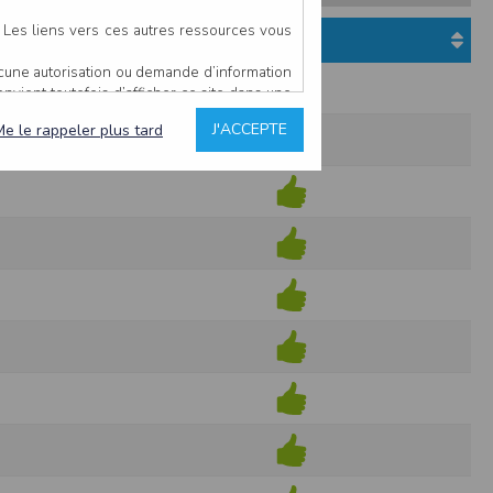
. Les liens vers ces autres ressources vous
Etat du dossier
ucune autorisation ou demande d’information
convient toutefois d’afficher ce site dans une
u’il estime non conforme à l’objet du site
J'ACCEPTE
Me le rappeler plus tard
es comme étant fiables.
rs typographiques.
n sur ce site.
ent avoir fait l’objet de mises à jour. En
teur en prend connaissance.
de l’utilisateur, qui assume la totalité des
ernier.
e l’interprétation ou de l’utilisation des
 événement hors du contrôle de l’EDITEUR, et
des services.
sions et des performances en terme de temps