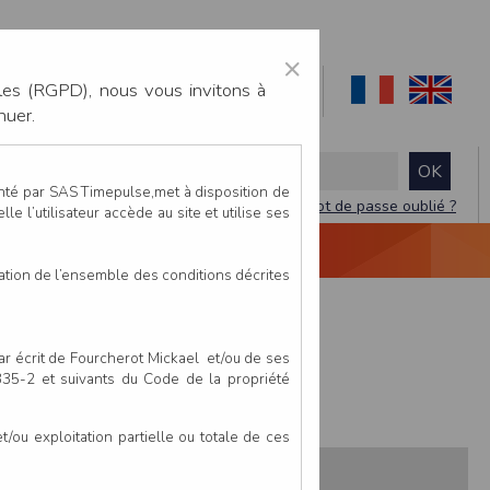
×
les (RGPD), nous vous invitons à
nuer.
enté par SAS Timepulse,met à disposition de
Mot de passe oublié ?
le l’utilisateur accède au site et utilise ses
NTACTEZ-NOUS
DEVIS
VIDÉO LIVE
tation de l’ensemble des conditions décrites
ordique 6 km
par écrit de Fourcherot Mickael et/ou de ses
 335-2 et suivants du Code de la propriété
ou exploitation partielle ou totale de ces
s:
Pays
Club