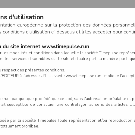
ns d'utilisation
entation européenne sur la protection des données personnel
onditions d'utilisation ci-dessous et à les accepter pour conti
on du site internet www.timepulse.run
CONNEXION
r les modalités et conditions dans laquelle la société Timepulse représ
t les services disponibles sur le site et d’autre part, la manière par laquel
CALENDRIER
RÉSULTATS
INSCRIPTION EN LIGNE
CO
u respect des présentes conditions.
 de l’EDITEUR à l’adresse URL suivante www.timepulse.run implique l’accep
nscrits - Course 2 - Marche N
.run, par quelque procédé que ce soit, sans l'autorisation préalable et 
serait susceptible de constituer une contrefaçon au sens des articles L
e par la société Timepulse.Toute représentation et/ou reproduction et/
t totalement prohibée.
Colonne