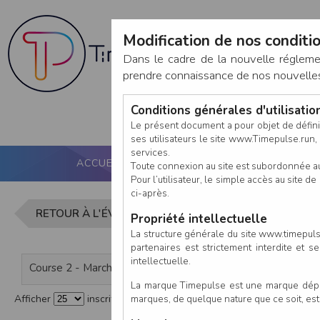
Modification de nos conditio
Dans le cadre de la nouvelle réglem
prendre connaissance de nos nouvelles c
Conditions générales d'utilisati
Le présent document a pour objet de défini
ses utilisateurs le site www.Timepulse.run, e
services.
ACCUEIL
PUCE ACTIVE
NOS SERVICES
Toute connexion au site est subordonnée a
Pour l’utilisateur, le simple accès au site
ci-après.
Liste des i
RETOUR À L'ÉVÈNEMENT
Propriété intellectuelle
La structure générale du site www.timepulse
partenaires est strictement interdite et 
intellectuelle.
Course 2 - Marche Nordique 6 km
La marque Timepulse est une marque déposé
marques, de quelque nature que ce soit, es
Afficher
inscrits par page