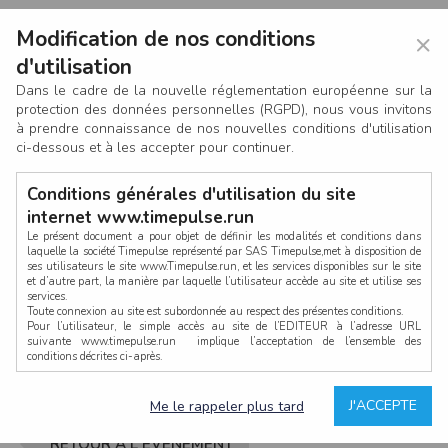
Modification de nos conditions
×
d'utilisation
Dans le cadre de la nouvelle réglementation européenne sur la
protection des données personnelles (RGPD), nous vous invitons
à prendre connaissance de nos nouvelles conditions d'utilisation
ci-dessous et à les accepter pour continuer.
Conditions générales d'utilisation du site
internet www.timepulse.run
Le présent document a pour objet de définir les modalités et conditions dans
laquelle la société Timepulse représenté par SAS Timepulse,met à disposition de
ses utilisateurs le site www.Timepulse.run, et les services disponibles sur le site
CONNEXION
et d’autre part, la manière par laquelle l’utilisateur accède au site et utilise ses
services.
Toute connexion au site est subordonnée au respect des présentes conditions.
Pour l’utilisateur, le simple accès au site de l’EDITEUR à l’adresse URL
suivante www.timepulse.run implique l’acceptation de l’ensemble des
conditions décrites ci-après.
Propriété intellectuelle
Mot de passe oublié ?
J'ACCEPTE
Me le rappeler plus tard
La structure générale du site www.timepulse.run, par quelque procédé que ce
soit, sans l'autorisation préalable et par écrit de Fourcherot Mickael et/ou de ses
partenaires est strictement interdite et serait susceptible de constituer une
RETOUR À L'ÉVÈNEMENT