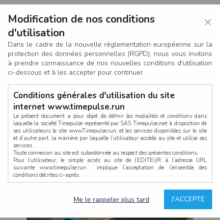
Modification de nos conditions
×
d'utilisation
Dans le cadre de la nouvelle réglementation européenne sur la
protection des données personnelles (RGPD), nous vous invitons
à prendre connaissance de nos nouvelles conditions d'utilisation
ci-dessous et à les accepter pour continuer.
Conditions générales d'utilisation du site
internet www.timepulse.run
Le présent document a pour objet de définir les modalités et conditions dans
laquelle la société Timepulse représenté par SAS Timepulse,met à disposition de
ses utilisateurs le site www.Timepulse.run, et les services disponibles sur le site
CONNEXION
et d’autre part, la manière par laquelle l’utilisateur accède au site et utilise ses
services.
Toute connexion au site est subordonnée au respect des présentes conditions.
Pour l’utilisateur, le simple accès au site de l’EDITEUR à l’adresse URL
suivante www.timepulse.run implique l’acceptation de l’ensemble des
conditions décrites ci-après.
Propriété intellectuelle
Mot de passe oublié ?
J'ACCEPTE
Me le rappeler plus tard
La structure générale du site www.timepulse.run, par quelque procédé que ce
soit, sans l'autorisation préalable et par écrit de Fourcherot Mickael et/ou de ses
partenaires est strictement interdite et serait susceptible de constituer une