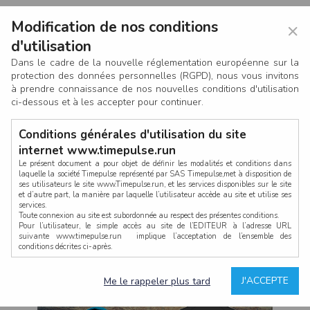
Modification de nos conditions
×
d'utilisation
Dans le cadre de la nouvelle réglementation européenne sur la
protection des données personnelles (RGPD), nous vous invitons
à prendre connaissance de nos nouvelles conditions d'utilisation
ci-dessous et à les accepter pour continuer.
Conditions générales d'utilisation du site
internet www.timepulse.run
Le présent document a pour objet de définir les modalités et conditions dans
laquelle la société Timepulse représenté par SAS Timepulse,met à disposition de
ses utilisateurs le site www.Timepulse.run, et les services disponibles sur le site
CONNEXION
et d’autre part, la manière par laquelle l’utilisateur accède au site et utilise ses
services.
Toute connexion au site est subordonnée au respect des présentes conditions.
Pour l’utilisateur, le simple accès au site de l’EDITEUR à l’adresse URL
suivante www.timepulse.run implique l’acceptation de l’ensemble des
conditions décrites ci-après.
Propriété intellectuelle
Mot de passe oublié ?
J'ACCEPTE
Me le rappeler plus tard
La structure générale du site www.timepulse.run, par quelque procédé que ce
soit, sans l'autorisation préalable et par écrit de Fourcherot Mickael et/ou de ses
partenaires est strictement interdite et serait susceptible de constituer une