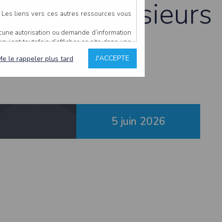
- 10 km Messieurs
. Les liens vers ces autres ressources vous
ucune autorisation ou demande d’information
(19)
convient toutefois d’afficher ce site dans une
u’il estime non conforme à l’objet du site
J'ACCEPTE
Me le rappeler plus tard
es comme étant fiables.
rs typographiques.
n sur ce site.
5 juin
2026
ent avoir fait l’objet de mises à jour. En
teur en prend connaissance.
de l’utilisateur, qui assume la totalité des
ernier.
e l’interprétation ou de l’utilisation des
 événement hors du contrôle de l’EDITEUR, et
des services.
sions et des performances en terme de temps