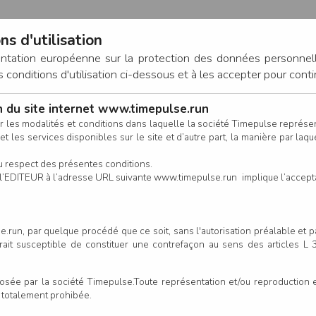
ns d'utilisation
entation européenne sur la protection des données personnel
onditions d'utilisation ci-dessous et à les accepter pour conti
on du site internet www.timepulse.run
CONNEXION
r les modalités et conditions dans laquelle la société Timepulse représ
t les services disponibles sur le site et d’autre part, la manière par laquel
CALENDRIER
RÉSULTATS
INSCRIPTION EN LIGNE
CO
u respect des présentes conditions.
 de l’EDITEUR à l’adresse URL suivante www.timepulse.run implique l’accep
.run, par quelque procédé que ce soit, sans l'autorisation préalable et 
serait susceptible de constituer une contrefaçon au sens des articles L
e par la société Timepulse.Toute représentation et/ou reproduction et/
t totalement prohibée.