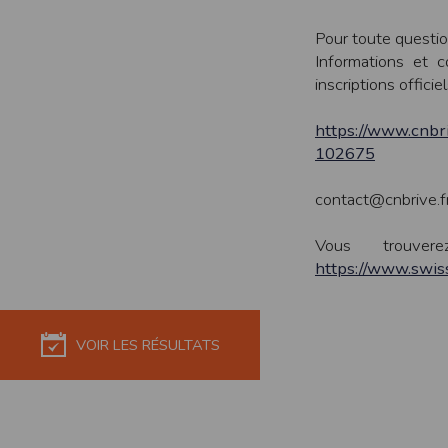
Sécurisation des données
Les données sont hébergées par l'héberge
Pour toute question
Informations et 
Toutes les communications entre votre navig
inscriptions officiel
Par ailleurs, les mots de passe ne sont 
sécurisation des mots de passe. Enfin, les c
https://www.cnbr
Paramétrer votre navigateur int
102675
Vous pouvez à tout moment choisir de désa
comme par exemple et sans être exhaustif
contact@cnbrive.f
encore la perte de vos préférences sur cer
Afin de gérer les cookies au plus près de v
Vous trouver
https://www.swi
Internet Explorer
Dans Internet Explorer, cliquez sur le bout
Sous l'onglet
Général
, sous
Historique de n
Cliquez sur le bouton
Afficher les fichiers
.
VOIR LES RÉSULTATS
Firefox
Allez dans l'onglet
Outils du navigateur
puis
Dans la fenêtre qui s'affiche, choisissez
Vie
Safari