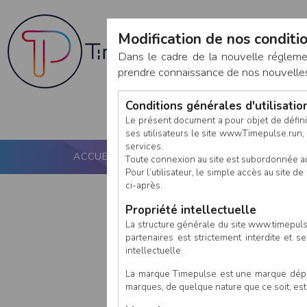
Modification de nos conditio
Dans le cadre de la nouvelle réglem
prendre connaissance de nos nouvelles c
Conditions générales d'utilisati
Le présent document a pour objet de défini
ses utilisateurs le site www.Timepulse.run, e
services.
ACCUEIL
PUCE ACTIVE
NOS SERVICES
Toute connexion au site est subordonnée a
Pour l’utilisateur, le simple accès au site
ci-après.
Propriété intellectuelle
La structure générale du site www.timepulse
partenaires est strictement interdite et 
intellectuelle.
La marque Timepulse est une marque déposé
marques, de quelque nature que ce soit, es