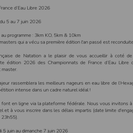
une assistance technique vis à vis de l’utilisateur que ce soit par des moy
rance d’Eau Libre 2026
e engagée en cas d’impossibilité d’accès à ce site et/ou d’utilisation des se
du 5 au 7 juin 2026
terrompre le site ou une partie des services, à tout moment sans préavis, l
pas responsable des interruptions, et des conséquences qui peuvent en déco
s au programme : 3km KO, 5km & 10km
isation
asters qui a vécu sa première édition l'an passé est reconduite
fier, à tout moment et sans préavis, les présentes conditions d’utilisatio
nçaise de Natation a le plaisir de vous accueillir à coté de
ette édition 2026 des Championnats de France d’Eau Libre q
 master.
tiques et les limites d’Internet, et notamment reconnaît que :
r les services accessibles par Internet et n’exerce aucun contrôle de qu
transiter par l’intermédiaire de son centre serveur.
eur rassemblera les meilleurs nageurs en eau libre de l’Hex
rculant sur Internet ne sont pas protégées notamment contre les détourn
étition intense dans un cadre naturel idéal !
sensible ou confidentielle se fait à ses risques et périls.
culant sur Internet peuvent être réglementées en termes d’usage ou être pr
e font en ligne via la plateforme fédérale. Nous vous invitons à
 des données qu’il consulte, interroge et transfère sur Internet.
spose d’aucun moyen de contrôle sur le contenu des services accessibles 
el et à vous inscrire dans les délais impartis (date limite d'eng
te internet www.timepulse.run peuvent recevoir des offres des partenaires d
, 23h55).
 site internet www.timepulse.run peuvent recevoir des offres les invitan
i 5 juin au dimanche 7 juin 2026