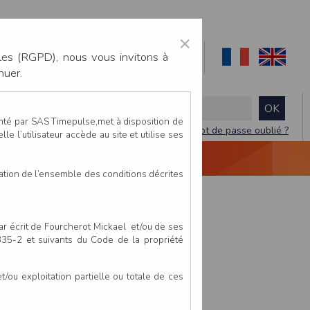
×
les (RGPD), nous vous invitons à
nuer.
enté par SAS Timepulse,met à disposition de
Mot de passe oublié ?
le l’utilisateur accède au site et utilise ses
NTACTEZ-NOUS
DEVIS
VIDÉO LIVE
tation de l’ensemble des conditions décrites
par écrit de Fourcherot Mickael et/ou de ses
 335-2 et suivants du Code de la propriété
ou exploitation partielle ou totale de ces