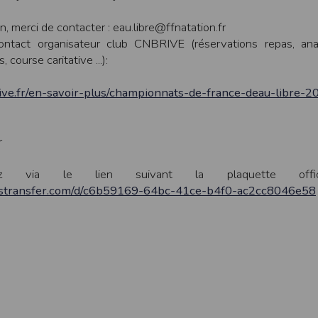
ur suivant :https://www.ovh.com/fr/protection-donnees-personnelles/gd
, merci de contacter : eau.libre@ffnatation.fr
contact organisateur club CNBRIVE (réservations repas, ana
ateur et nos serveurs utilisent le protocole HTTPS qui crypte les données
s, course caritative ...):
pas stockés en clair dans notre base de données mais sont cryptés e
ommunications entre nos différents serveurs se font sur un réseau privé qu
ive.fr/en-savoir-plus/championnats-de-france-deau-libre-2
ernet
ctiver les cookies sur votre ordinateur. Notez cependant que votre expér
, la perte de votre session membre lorsque vous changez de page, l'imp
r
taines pages.
os attentes nous vous invitons à paramétrer votre navigateur en tenant comp
ez via le lien suivant la plaquette offic
sstransfer.com/d/c6b59169-64bc-41ce-b4f0-ac2cc8046e58
on
Outils
, puis sur
Options Internet
.
avigation
, cliquez sur
Paramètres
.
 sélectionnez le menu
Options
 privée
et cliquez sur
Affichez les cookies