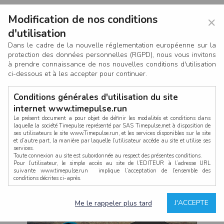
Modification de nos conditions
×
d'utilisation
Dans le cadre de la nouvelle réglementation européenne sur la
protection des données personnelles (RGPD), nous vous invitons
à prendre connaissance de nos nouvelles conditions d'utilisation
ci-dessous et à les accepter pour continuer.
Conditions générales d'utilisation du site
internet www.timepulse.run
Le présent document a pour objet de définir les modalités et conditions dans
laquelle la société Timepulse représenté par SAS Timepulse,met à disposition de
ses utilisateurs le site www.Timepulse.run, et les services disponibles sur le site
CONNEXION
et d’autre part, la manière par laquelle l’utilisateur accède au site et utilise ses
services.
Toute connexion au site est subordonnée au respect des présentes conditions.
Pour l’utilisateur, le simple accès au site de l’EDITEUR à l’adresse URL
suivante www.timepulse.run implique l’acceptation de l’ensemble des
conditions décrites ci-après.
Propriété intellectuelle
Mot de passe oublié ?
J'ACCEPTE
Me le rappeler plus tard
La structure générale du site www.timepulse.run, par quelque procédé que ce
soit, sans l'autorisation préalable et par écrit de Fourcherot Mickael et/ou de ses
partenaires est strictement interdite et serait susceptible de constituer une