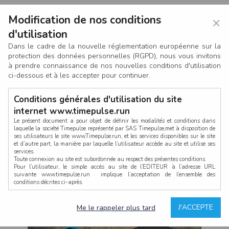
Modification de nos conditions
×
d'utilisation
Dans le cadre de la nouvelle réglementation européenne sur la
protection des données personnelles (RGPD), nous vous invitons
à prendre connaissance de nos nouvelles conditions d'utilisation
ci-dessous et à les accepter pour continuer.
Conditions générales d'utilisation du site
internet www.timepulse.run
Le présent document a pour objet de définir les modalités et conditions dans
laquelle la société Timepulse représenté par SAS Timepulse,met à disposition de
ses utilisateurs le site www.Timepulse.run, et les services disponibles sur le site
CONNEXION
et d’autre part, la manière par laquelle l’utilisateur accède au site et utilise ses
services.
Toute connexion au site est subordonnée au respect des présentes conditions.
Pour l’utilisateur, le simple accès au site de l’EDITEUR à l’adresse URL
suivante www.timepulse.run implique l’acceptation de l’ensemble des
conditions décrites ci-après.
Propriété intellectuelle
Mot de passe oublié ?
J'ACCEPTE
Me le rappeler plus tard
La structure générale du site www.timepulse.run, par quelque procédé que ce
soit, sans l'autorisation préalable et par écrit de Fourcherot Mickael et/ou de ses
partenaires est strictement interdite et serait susceptible de constituer une