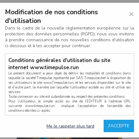
Modification de nos conditions
×
d'utilisation
Dans le cadre de la nouvelle réglementation européenne sur la
protection des données personnelles (RGPD), nous vous invitons
à prendre connaissance de nos nouvelles conditions d'utilisation
ci-dessous et à les accepter pour continuer.
Conditions générales d'utilisation du site
internet www.timepulse.run
Le présent document a pour objet de définir les modalités et conditions dans
laquelle la société Timepulse représenté par SAS Timepulse,met à disposition de
ses utilisateurs le site www.Timepulse.run, et les services disponibles sur le site
CONNEXION
et d’autre part, la manière par laquelle l’utilisateur accède au site et utilise ses
services.
Toute connexion au site est subordonnée au respect des présentes conditions.
Pour l’utilisateur, le simple accès au site de l’EDITEUR à l’adresse URL
suivante www.timepulse.run implique l’acceptation de l’ensemble des
conditions décrites ci-après.
Propriété intellectuelle
Mot de passe oublié ?
J'ACCEPTE
Me le rappeler plus tard
La structure générale du site www.timepulse.run, par quelque procédé que ce
soit, sans l'autorisation préalable et par écrit de Fourcherot Mickael et/ou de ses
partenaires est strictement interdite et serait susceptible de constituer une