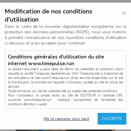
Modification de nos conditions
×
d'utilisation
Dans le cadre de la nouvelle réglementation européenne sur la
protection des données personnelles (RGPD), nous vous invitons
à prendre connaissance de nos nouvelles conditions d'utilisation
ci-dessous et à les accepter pour continuer.
Conditions générales d'utilisation du site
internet www.timepulse.run
Le présent document a pour objet de définir les modalités et conditions dans
laquelle la société Timepulse représenté par SAS Timepulse,met à disposition de
ses utilisateurs le site www.Timepulse.run, et les services disponibles sur le site
CONNEXION
et d’autre part, la manière par laquelle l’utilisateur accède au site et utilise ses
services.
Toute connexion au site est subordonnée au respect des présentes conditions.
Pour l’utilisateur, le simple accès au site de l’EDITEUR à l’adresse URL
suivante www.timepulse.run implique l’acceptation de l’ensemble des
conditions décrites ci-après.
Propriété intellectuelle
Mot de passe oublié ?
J'ACCEPTE
Me le rappeler plus tard
La structure générale du site www.timepulse.run, par quelque procédé que ce
soit, sans l'autorisation préalable et par écrit de Fourcherot Mickael et/ou de ses
partenaires est strictement interdite et serait susceptible de constituer une