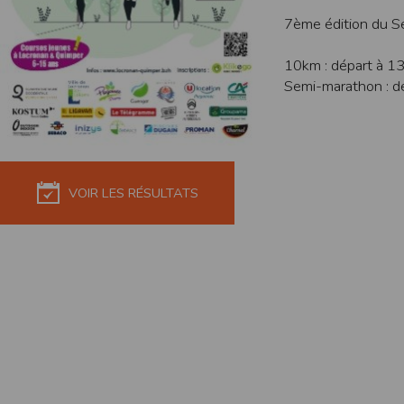
de réponse ou de qualité. Il n’est prévu auc
7ème édition du 
La responsabilité de l’éditeur ne saurait êtr
10km : départ à 1
Par ailleurs, l’EDITEUR peut être amené à in
Semi-marathon : d
reconnaît et accepte que l’EDITEUR ne soit 
Modification des conditions d’util
L’EDITEUR se réserve la possibilité de modi
et/ou de son exploitation.
VOIR LES RÉSULTATS
Règles d'usage d'Internet
L’utilisateur déclare accepter les caractéris
L’EDITEUR n’assume aucune responsabilité su
caractéristiques des données qui pourraient 
L’utilisateur reconnaît que les données ci
information jugée par l’utilisateur de nature 
L’utilisateur reconnaît que les données cir
L’utilisateur est seul responsable de l’usage
L’utilisateur reconnaît que l’EDITEUR ne di
L'éditeur informe que les utilisateurs du si
L'éditeur informe que les utilisateurs du
calendrier du site.