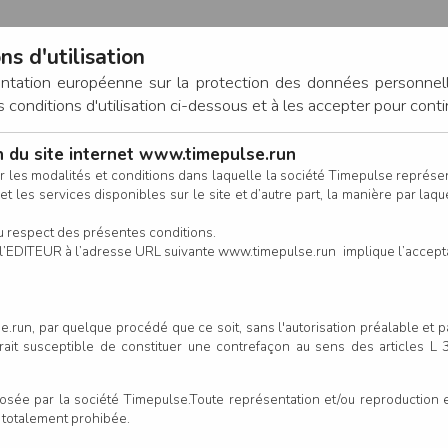
ns d'utilisation
entation européenne sur la protection des données personnel
onditions d'utilisation ci-dessous et à les accepter pour conti
on du site internet www.timepulse.run
CONNEXION
r les modalités et conditions dans laquelle la société Timepulse représ
t les services disponibles sur le site et d’autre part, la manière par laquel
CALENDRIER
RÉSULTATS
INSCRIPTION EN LIGNE
CO
u respect des présentes conditions.
 de l’EDITEUR à l’adresse URL suivante www.timepulse.run implique l’accep
.run, par quelque procédé que ce soit, sans l'autorisation préalable et 
serait susceptible de constituer une contrefaçon au sens des articles L
e par la société Timepulse.Toute représentation et/ou reproduction et/
t totalement prohibée.