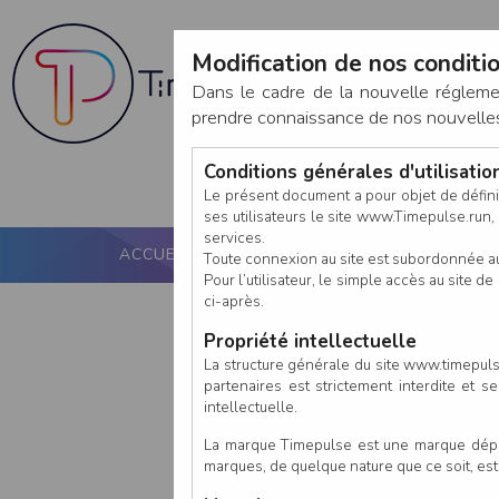
Modification de nos conditio
Dans le cadre de la nouvelle réglem
prendre connaissance de nos nouvelles c
Conditions générales d'utilisati
Le présent document a pour objet de défini
ses utilisateurs le site www.Timepulse.run, e
services.
ACCUEIL
PUCE ACTIVE
NOS SERVICES
Toute connexion au site est subordonnée a
Pour l’utilisateur, le simple accès au site
ci-après.
Propriété intellectuelle
La structure générale du site www.timepulse
partenaires est strictement interdite et 
intellectuelle.
La marque Timepulse est une marque déposé
marques, de quelque nature que ce soit, es