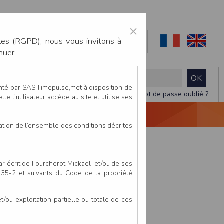
×
les (RGPD), nous vous invitons à
nuer.
enté par SAS Timepulse,met à disposition de
Mot de passe oublié ?
le l’utilisateur accède au site et utilise ses
NTACTEZ-NOUS
DEVIS
VIDÉO LIVE
tation de l’ensemble des conditions décrites
par écrit de Fourcherot Mickael et/ou de ses
 335-2 et suivants du Code de la propriété
ou exploitation partielle ou totale de ces