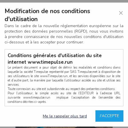
Modification de nos conditions
×
d'utilisation
Dans le cadre de la nouvelle réglementation européenne sur la
protection des données personnelles (RGPD), nous vous invitons
à prendre connaissance de nos nouvelles conditions d'utilisation
ci-dessous et à les accepter pour continuer.
Conditions générales d'utilisation du site
internet www.timepulse.run
Le présent document a pour objet de définir les modalités et conditions dans
laquelle la société Timepulse représenté par SAS Timepulse,met à disposition de
ses utilisateurs le site www.Timepulse.run, et les services disponibles sur le site
CONNEXION
et d’autre part, la manière par laquelle l’utilisateur accède au site et utilise ses
services.
Toute connexion au site est subordonnée au respect des présentes conditions.
Pour l’utilisateur, le simple accès au site de l’EDITEUR à l’adresse URL
suivante www.timepulse.run implique l’acceptation de l’ensemble des
conditions décrites ci-après.
Propriété intellectuelle
Mot de passe oublié ?
J'ACCEPTE
Me le rappeler plus tard
La structure générale du site www.timepulse.run, par quelque procédé que ce
soit, sans l'autorisation préalable et par écrit de Fourcherot Mickael et/ou de ses
partenaires est strictement interdite et serait susceptible de constituer une