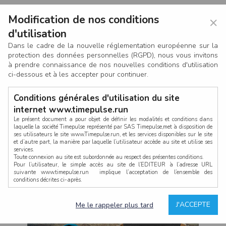
Modification de nos conditions
×
d'utilisation
Dans le cadre de la nouvelle réglementation européenne sur la
protection des données personnelles (RGPD), nous vous invitons
à prendre connaissance de nos nouvelles conditions d'utilisation
ci-dessous et à les accepter pour continuer.
Conditions générales d'utilisation du site
internet www.timepulse.run
Le présent document a pour objet de définir les modalités et conditions dans
laquelle la société Timepulse représenté par SAS Timepulse,met à disposition de
ses utilisateurs le site www.Timepulse.run, et les services disponibles sur le site
CONNEXION
et d’autre part, la manière par laquelle l’utilisateur accède au site et utilise ses
services.
Toute connexion au site est subordonnée au respect des présentes conditions.
Pour l’utilisateur, le simple accès au site de l’EDITEUR à l’adresse URL
suivante www.timepulse.run implique l’acceptation de l’ensemble des
conditions décrites ci-après.
Propriété intellectuelle
Mot de passe oublié ?
J'ACCEPTE
Me le rappeler plus tard
La structure générale du site www.timepulse.run, par quelque procédé que ce
soit, sans l'autorisation préalable et par écrit de Fourcherot Mickael et/ou de ses
partenaires est strictement interdite et serait susceptible de constituer une