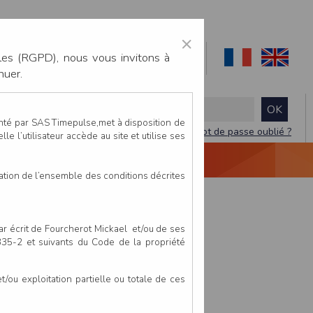
×
les (RGPD), nous vous invitons à
nuer.
enté par SAS Timepulse,met à disposition de
Mot de passe oublié ?
le l’utilisateur accède au site et utilise ses
NTACTEZ-NOUS
DEVIS
VIDÉO LIVE
tation de l’ensemble des conditions décrites
par écrit de Fourcherot Mickael et/ou de ses
 335-2 et suivants du Code de la propriété
ou exploitation partielle ou totale de ces