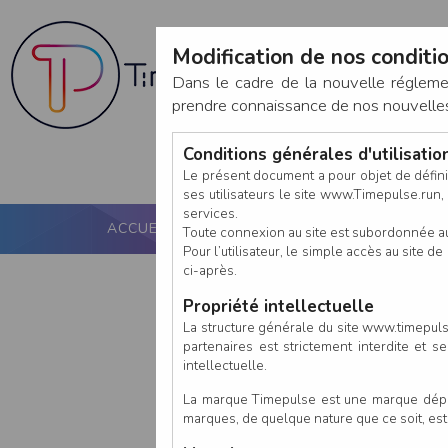
Modification de nos conditio
Dans le cadre de la nouvelle réglem
prendre connaissance de nos nouvelles c
Conditions générales d'utilisati
Le présent document a pour objet de défini
ses utilisateurs le site www.Timepulse.run, e
services.
ACCUEIL
PUCE ACTIVE
NOS SERVICES
Toute connexion au site est subordonnée a
Pour l’utilisateur, le simple accès au site
ci-après.
Propriété intellectuelle
La structure générale du site www.timepulse
partenaires est strictement interdite et 
intellectuelle.
La marque Timepulse est une marque déposé
marques, de quelque nature que ce soit, es