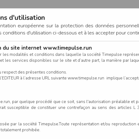
ns d'utilisation
entation européenne sur la protection des données personnel
onditions d'utilisation ci-dessous et à les accepter pour conti
on du site internet www.timepulse.run
CONNEXION
r les modalités et conditions dans laquelle la société Timepulse représ
t les services disponibles sur le site et d’autre part, la manière par laquel
CALENDRIER
RÉSULTATS
INSCRIPTION EN LIGNE
CO
u respect des présentes conditions.
 de l’EDITEUR à l’adresse URL suivante www.timepulse.run implique l’accep
.run, par quelque procédé que ce soit, sans l'autorisation préalable et 
serait susceptible de constituer une contrefaçon au sens des articles L
e par la société Timepulse.Toute représentation et/ou reproduction et/
t totalement prohibée.