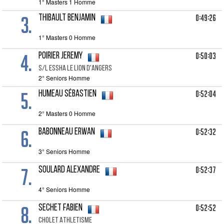
1° Masters 1 Homme
3.
0:49:26
THIBAULT Benjamin
1° Masters 0 Homme
4.
0:50:03
POIRIER Jeremy
S/L ESSHA LE LION D'ANGERS
2° Seniors Homme
5.
0:52:04
HUMEAU Sébastien
2° Masters 0 Homme
6.
0:52:32
BABONNEAU Erwan
3° Seniors Homme
7.
0:52:37
SOULARD Alexandre
4° Seniors Homme
8.
0:52:52
SECHET Fabien
CHOLET ATHLETISME