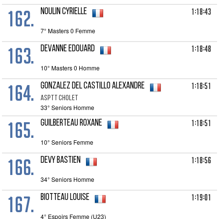
162.
1:18:43
NOULIN Cyrielle
7° Masters 0 Femme
163.
1:18:48
DEVANNE Edouard
10° Masters 0 Homme
164.
1:18:51
GONZALEZ DEL CASTILLO Alexandre
ASPTT CHOLET
33° Seniors Homme
165.
1:18:51
GUILBERTEAU Roxane
10° Seniors Femme
166.
1:18:56
DEVY Bastien
34° Seniors Homme
167.
1:19:01
BIOTTEAU Louise
4° Espoirs Femme (U23)