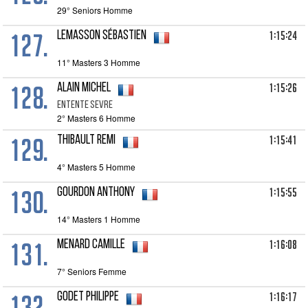
29° Seniors Homme
127.
1:15:24
LEMASSON Sébastien
11° Masters 3 Homme
128.
1:15:26
ALAIN Michel
ENTENTE SEVRE
2° Masters 6 Homme
129.
1:15:41
THIBAULT Remi
4° Masters 5 Homme
130.
1:15:55
GOURDON Anthony
14° Masters 1 Homme
131.
1:16:08
MENARD Camille
7° Seniors Femme
132.
1:16:17
GODET Philippe