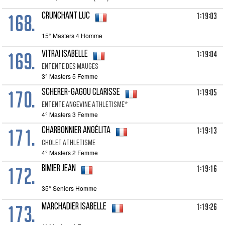
168.
1:19:03
CRUNCHANT Luc
15° Masters 4 Homme
169.
1:19:04
VITRAI Isabelle
ENTENTE DES MAUGES
3° Masters 5 Femme
170.
1:19:05
SCHERER-GAGOU Clarisse
ENTENTE ANGEVINE ATHLETISME*
4° Masters 3 Femme
171.
1:19:13
CHARBONNIER Angélita
CHOLET ATHLETISME
4° Masters 2 Femme
172.
1:19:16
BIMIER Jean
35° Seniors Homme
173.
1:19:26
MARCHADIER Isabelle