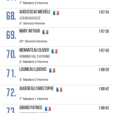
7° Masters 2 Homme
68.
1:07:34
AUDUSSEAU Michèle
SCB BEAUCOUZÉ
3° Seniors Femme
69.
1:07:36
MARY Arthur
20° Seniors Homme
70.
1:07:50
MENANTEAU Olivier
RUNNING VAL D HYROME
2° Masters 3 Homme
71.
1:08:20
LOUINEAU Ludovic
3° Masters 3 Homme
72.
1:08:42
AUGEREAU Christophe
7° Masters 1 Homme
73.
1:08:42
GIRARD Patrice