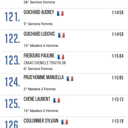
28° Seniors Homme
121.
1:14:59
GUICHARD Audrey
5° Seniors Femme
122.
1:14:59
GUICHARD Ludovic
10° Masters 4 Homme
123.
1:15:04
FREBOURG Pauline
CNAAC CHEMILLÉ TRIATHLON
6° Seniors Femme
124.
1:15:05
PRUD’HOMME Manuella
2° Masters 3 Femme
125.
1:15:13
CHÉNÉ Laurent
10° Masters 3 Homme
126.
1:15:19
COULONNIER Sylvain