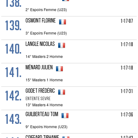
138.
2° Espoirs Femme (U23)
139.
1:17:07
OSMONT Florine
3° Espoirs Femme (U23)
140.
1:17:18
LANGLE Nicolas
14° Masters 2 Homme
141.
1:17:18
MÉNARD Julien
15° Masters 1 Homme
142.
1:17:31
GODET Frédéric
ENTENTE SEVRE
13° Masters 4 Homme
143.
1:17:36
GUILBERTEAU Tom
9° Espoirs Homme (U23)