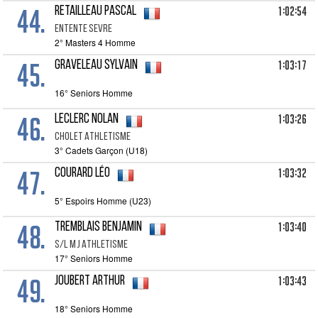
44.
1:02:54
RETAILLEAU Pascal
ENTENTE SEVRE
2° Masters 4 Homme
45.
1:03:17
GRAVELEAU Sylvain
16° Seniors Homme
46.
1:03:26
LECLERC Nolan
CHOLET ATHLETISME
3° Cadets Garçon (U18)
47.
1:03:32
COURARD Léo
5° Espoirs Homme (U23)
48.
1:03:40
TREMBLAIS Benjamin
S/L M J ATHLETISME
17° Seniors Homme
49.
1:03:43
JOUBERT Arthur
18° Seniors Homme