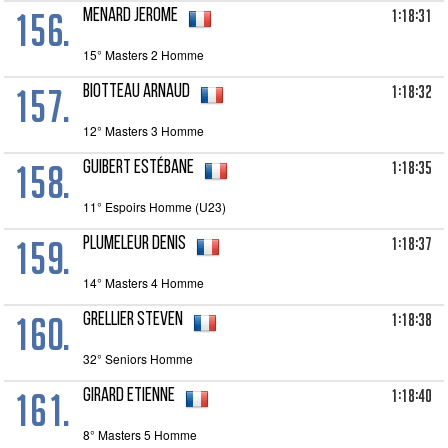
156.
1:18:31
MENARD Jerome
15° Masters 2 Homme
157.
1:18:32
BIOTTEAU Arnaud
12° Masters 3 Homme
158.
1:18:35
GUIBERT Estébane
11° Espoirs Homme (U23)
159.
1:18:37
PLUMELEUR Denis
14° Masters 4 Homme
160.
1:18:38
GRELLIER Steven
32° Seniors Homme
161.
1:18:40
GIRARD Etienne
8° Masters 5 Homme