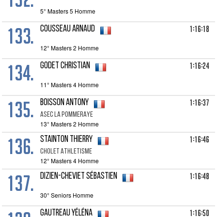
5° Masters 5 Homme
133.
1:16:18
COUSSEAU Arnaud
12° Masters 2 Homme
134.
1:16:24
GODET Christian
11° Masters 4 Homme
135.
1:16:37
BOISSON Antony
ASEC LA POMMERAYE
13° Masters 2 Homme
136.
1:16:46
STAINTON Thierry
CHOLET ATHLETISME
12° Masters 4 Homme
137.
1:16:48
DIZIEN-CHEVIET Sébastien
30° Seniors Homme
1:16:50
GAUTREAU Yéléna