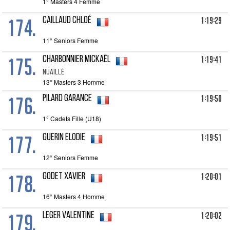
1° Masters 4 Femme
174.
1:19:29
CAILLAUD Chloé
11° Seniors Femme
175.
1:19:41
CHARBONNIER Mickaël
NUAILLÉ
13° Masters 3 Homme
176.
1:19:50
PILARD Garance
1° Cadets Fille (U18)
177.
1:19:51
GUERIN Elodie
12° Seniors Femme
178.
1:20:01
GODET Xavier
16° Masters 4 Homme
179.
1:20:02
LEGER Valentine