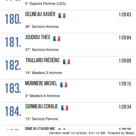
5° Espoirs Femme (U23)
180.
1:20:03
GELINEAU Xavier
36° Seniors Homme
181.
1:20:04
JOUDIOU Théo
37° Seniors Homme
182.
1:20:09
TRULLARD Frédéric
14° Masters 3 Homme
183.
1:20:15
MORINIERE Michel
3° Masters 6 Homme
184.
1:20:34
SIONNEAU Coralie
13° Seniors Femme
185.
1:20:36
PINEAU Charline
Dernière modif 12/18/2025, 8:31:10 AM
. Powered by Wiclax