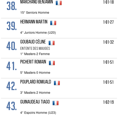
38.
1:01:18
MARCHAND Benjamin
15° Seniors Homme
39.
1:01:27
HERMANN Martin
4° Juniors Homme (U20)
40.
1:01:32
GOUBAUD Céline
ENTENTE DES MAUGES
1° Masters 2 Femme
41.
1:01:51
PICHERIT Romain
5° Masters 0 Homme
42.
1:01:51
POUPLARD Romuald
3° Masters 2 Homme
43.
1:02:19
GUINAUDEAU Tiago
4° Espoirs Homme (U23)