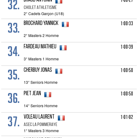
32.
1:00:27
BRAUD Antonin
CHOLET ATHLETISME
2° Cadets Garçon (U18)
33.
1:00:33
BROCHARD Yannick
2° Masters 2 Homme
34.
1:00:39
FARDEAU Mathieu
3° Masters 1 Homme
35.
1:00:50
CHERBUY Jonas
13° Seniors Homme
36.
1:00:50
PIET Jean
14° Seniors Homme
37.
1:01:02
VOLEAU Laurent
ASEC LA POMMERAYE
1° Masters 3 Homme