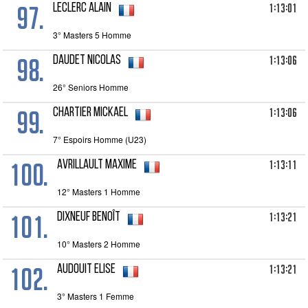
97.
1:13:01
LECLERC Alain
3° Masters 5 Homme
98.
1:13:06
DAUDET Nicolas
26° Seniors Homme
99.
1:13:06
CHARTIER Mickael
7° Espoirs Homme (U23)
100.
1:13:11
AVRILLAULT Maxime
12° Masters 1 Homme
101.
1:13:21
DIXNEUF Benoît
10° Masters 2 Homme
102.
1:13:21
AUDOUIT Elise
3° Masters 1 Femme