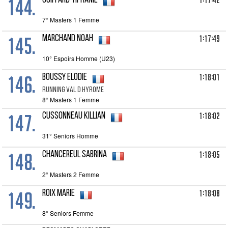
144.
1:17:42
COIFFARD Tiphanie
7° Masters 1 Femme
145.
1:17:49
MARCHAND Noah
10° Espoirs Homme (U23)
146.
1:18:01
BOUSSY Elodie
RUNNING VAL D HYROME
8° Masters 1 Femme
147.
1:18:02
CUSSONNEAU Killian
31° Seniors Homme
148.
1:18:05
CHANCEREUL Sabrina
2° Masters 2 Femme
149.
1:18:08
ROIX Marie
8° Seniors Femme