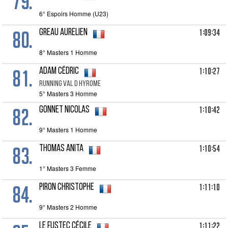
79.
6° Espoirs Homme (U23)
80.
1:09:34
GREAU Aurelien
8° Masters 1 Homme
81.
1:10:27
ADAM Cédric
RUNNING VAL D HYROME
5° Masters 3 Homme
82.
1:10:42
GONNET Nicolas
9° Masters 1 Homme
83.
1:10:54
THOMAS Anita
1° Masters 3 Femme
84.
1:11:10
PIRON Christophe
9° Masters 2 Homme
1:11:22
LE FUSTEC Cécile