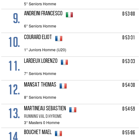
5° Seniors Homme
9.
0:53:00
ANDREINI Francesco
6° Seniors Homme
10.
0:53:31
COURARD Eliot
1° Juniors Homme (U20)
11.
0:53:33
LARDEUX Lorenzo
7° Seniors Homme
12.
0:54:30
MANSAT Thomas
8° Seniors Homme
13.
0:54:59
MARTINEAU Sebastien
RUNNING VAL D HYROME
3° Masters 0 Homme
14.
0:55:06
BOUCHET Mael