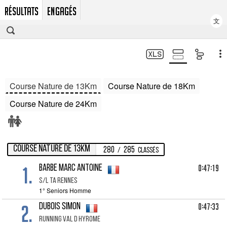
RÉSULTATS
ENGAGÉS
文
Course Nature de 13Km
Course Nature de 18Km
Course Nature de 24Km
Course Nature de 13Km
280
285
/
Classés
1.
0:47:19
BARBE Marc Antoine
S/L TA RENNES
1° Seniors Homme
2.
0:47:33
DUBOIS Simon
RUNNING VAL D HYROME