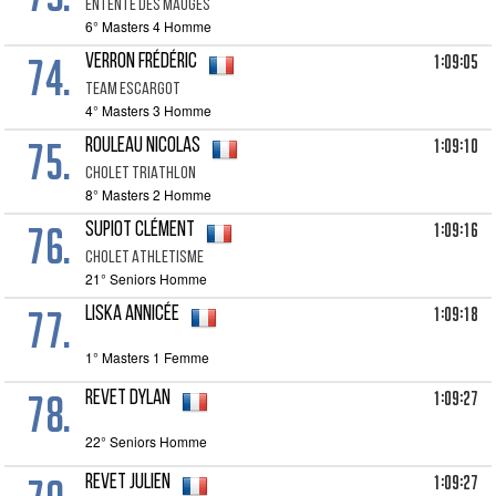
ENTENTE DES MAUGES
6° Masters 4 Homme
74.
1:09:05
VERRON Frédéric
TEAM ESCARGOT
4° Masters 3 Homme
75.
1:09:10
ROULEAU Nicolas
CHOLET TRIATHLON
8° Masters 2 Homme
76.
1:09:16
SUPIOT Clément
CHOLET ATHLETISME
21° Seniors Homme
77.
1:09:18
LISKA Annicée
1° Masters 1 Femme
78.
1:09:27
REVET Dylan
22° Seniors Homme
1:09:27
REVET Julien