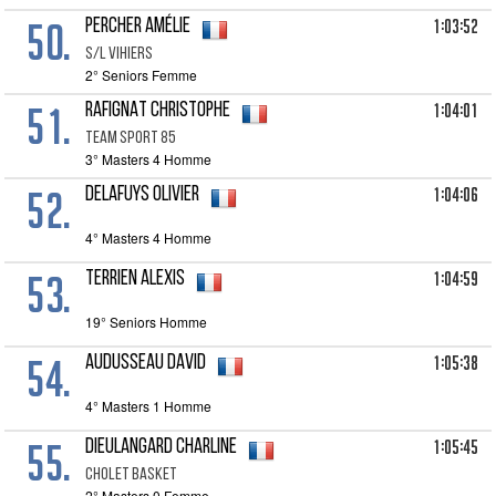
50.
1:03:52
PERCHER Amélie
S/L VIHIERS
2° Seniors Femme
51.
1:04:01
RAFIGNAT Christophe
TEAM SPORT 85
3° Masters 4 Homme
52.
1:04:06
DELAFUYS Olivier
4° Masters 4 Homme
53.
1:04:59
TERRIEN Alexis
19° Seniors Homme
54.
1:05:38
AUDUSSEAU David
4° Masters 1 Homme
55.
1:05:45
DIEULANGARD Charline
CHOLET BASKET
2° Masters 0 Femme