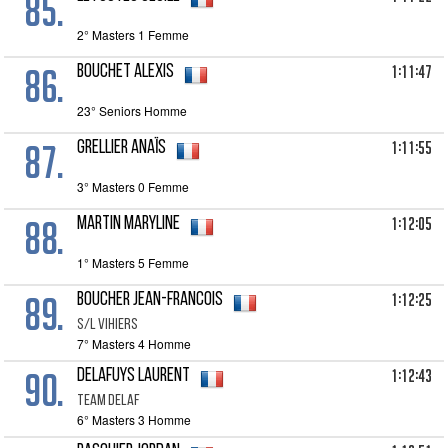
85.
2° Masters 1 Femme
86.
1:11:47
BOUCHET Alexis
23° Seniors Homme
87.
1:11:55
GRELLIER Anaïs
3° Masters 0 Femme
88.
1:12:05
MARTIN Maryline
1° Masters 5 Femme
89.
1:12:25
BOUCHER Jean-Francois
S/L VIHIERS
7° Masters 4 Homme
90.
1:12:43
DELAFUYS Laurent
TEAM DELAF
6° Masters 3 Homme