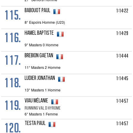
115.
1:14:22
BABOUOT Paul
8° Espoirs Homme (U23)
116.
1:14:29
HAMEL Baptiste
9° Masters 0 Homme
117.
1:14:44
BREBION Gaetan
11° Masters 2 Homme
118.
1:14:45
LUDIER Jonathan
13° Masters 1 Homme
119.
1:14:57
VIAU Mélanie
RUNNING VAL D HYROME
6° Masters 1 Femme
120.
1:14:57
TESTA Paul