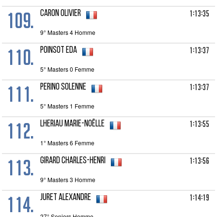
109.
1:13:35
CARON Olivier
9° Masters 4 Homme
110.
1:13:37
POINSOT Eda
5° Masters 0 Femme
111.
1:13:37
PERINO Solenne
5° Masters 1 Femme
112.
1:13:55
LHERIAU Marie-Noëlle
1° Masters 6 Femme
113.
1:13:56
GIRARD Charles-Henri
9° Masters 3 Homme
114.
1:14:19
JURET Alexandre
27° Seniors Homme