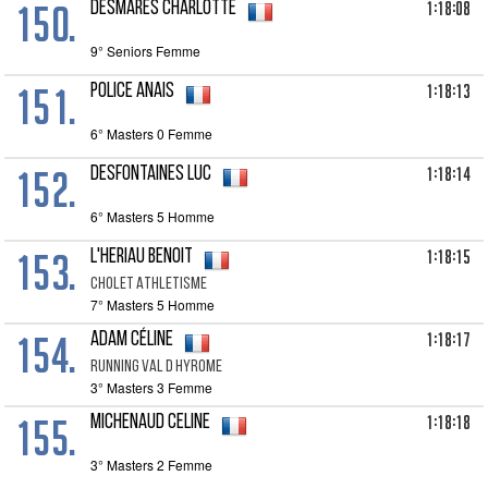
150.
1:18:08
DESMARES Charlotte
9° Seniors Femme
151.
1:18:13
POLICE Anais
6° Masters 0 Femme
152.
1:18:14
DESFONTAINES Luc
6° Masters 5 Homme
153.
1:18:15
L'HERIAU Benoit
CHOLET ATHLETISME
7° Masters 5 Homme
154.
1:18:17
ADAM Céline
RUNNING VAL D HYROME
3° Masters 3 Femme
155.
1:18:18
MICHENAUD Celine
3° Masters 2 Femme