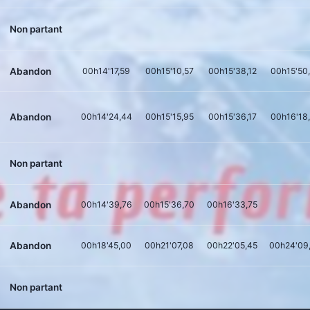
Non partant
Abandon
00h14'17,59
00h15'10,57
00h15'38,12
00h15'50
Abandon
00h14'24,44
00h15'15,95
00h15'36,17
00h16'18
Non partant
Abandon
00h14'39,76
00h15'36,70
00h16'33,75
Abandon
00h18'45,00
00h21'07,08
00h22'05,45
00h24'09
Non partant