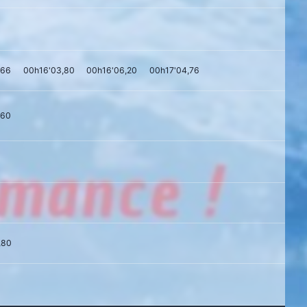
,66
00h16'03,80
00h16'06,20
00h17'04,76
,60
,80