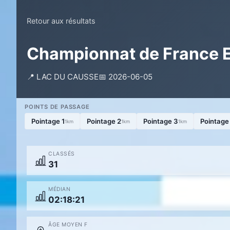
Retour aux résultats
Championnat de France E
📍 LAC DU CAUSSE
📅 2026-06-05
POINTS DE PASSAGE
Pointage 1
Pointage 2
Pointage 3
Pointage
1km
1km
1km
CLASSÉS
31
MÉDIAN
02:18:21
ÂGE MOYEN F