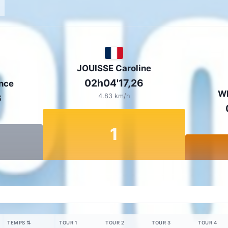
JOUISSE Caroline
02h04'17,26
nce
W
6
4.83 km/h
1
TEMPS
⇅
TOUR 1
TOUR 2
TOUR 3
TOUR 4