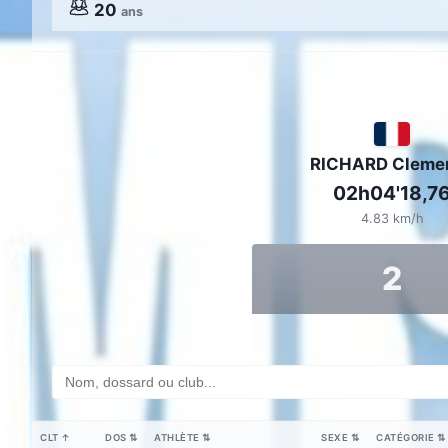
20
ans
RICHARD Cleme
02h04'18,7
4.83 km/h
2
CLT
↑
DOS
⇅
ATHLÈTE
⇅
SEXE
⇅
CATÉGORIE
⇅