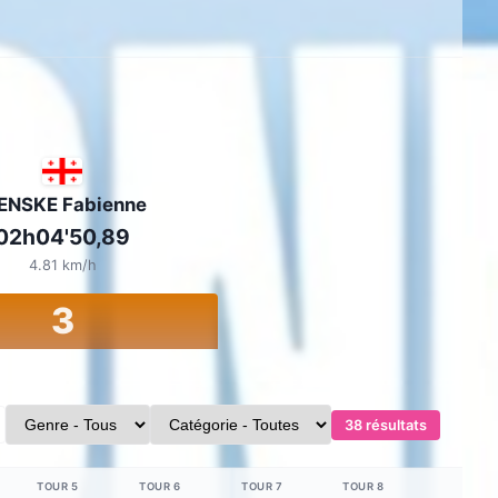
ENSKE Fabienne
02h04'50,89
4.81 km/h
3
38 résultats
TOUR 5
TOUR 6
TOUR 7
TOUR 8
MO