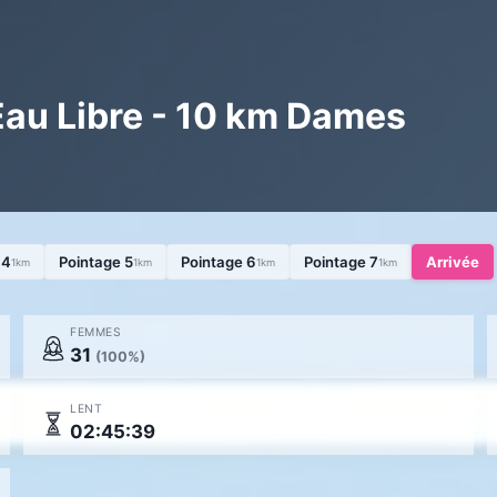
au Libre - 10 km Dames
 4
Pointage 5
Pointage 6
Pointage 7
Arrivée
1km
1km
1km
1km
FEMMES
31
(100%)
LENT
02:45:39