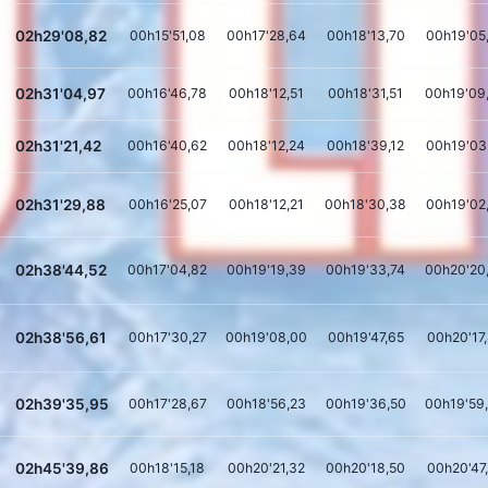
02h29'08,82
00h15'51,08
00h17'28,64
00h18'13,70
00h19'05
02h31'04,97
00h16'46,78
00h18'12,51
00h18'31,51
00h19'09
02h31'21,42
00h16'40,62
00h18'12,24
00h18'39,12
00h19'03
02h31'29,88
00h16'25,07
00h18'12,21
00h18'30,38
00h19'02
02h38'44,52
00h17'04,82
00h19'19,39
00h19'33,74
00h20'20
02h38'56,61
00h17'30,27
00h19'08,00
00h19'47,65
00h20'17
02h39'35,95
00h17'28,67
00h18'56,23
00h19'36,50
00h19'59
02h45'39,86
00h18'15,18
00h20'21,32
00h20'18,50
00h20'47