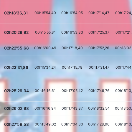
02h18'36,31
00h15'54,40
00h16'54,95
00h17'14,47
00h17'24
02h20'29,92
00h15'55,81
00h16'53,83
00h17'25,37
00h17'21
02h22'55,68
00h16'00,49
00h17'18,40
00h17'52,26
00h18'03
02h23'31,86
00h15'34,24
00h17'15,78
00h17'31,47
00h17'44
02h25'29,34
00h16'16,61
00h17'05,42
00h17'49,76
00h18'13
02h26'02,98
00h16'16,94
00h17'43,87
00h18'32,54
00h18'50
02h27'59,53
00h15'49,02
00h17'04,30
00h17'28,90
00h18'10