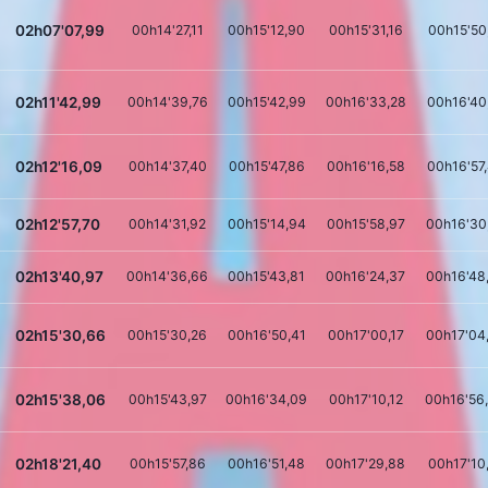
02h07'07,99
00h14'27,11
00h15'12,90
00h15'31,16
00h15'50
02h11'42,99
00h14'39,76
00h15'42,99
00h16'33,28
00h16'40
02h12'16,09
00h14'37,40
00h15'47,86
00h16'16,58
00h16'57
02h12'57,70
00h14'31,92
00h15'14,94
00h15'58,97
00h16'30
02h13'40,97
00h14'36,66
00h15'43,81
00h16'24,37
00h16'48
02h15'30,66
00h15'30,26
00h16'50,41
00h17'00,17
00h17'04
02h15'38,06
00h15'43,97
00h16'34,09
00h17'10,12
00h16'56
02h18'21,40
00h15'57,86
00h16'51,48
00h17'29,88
00h17'10