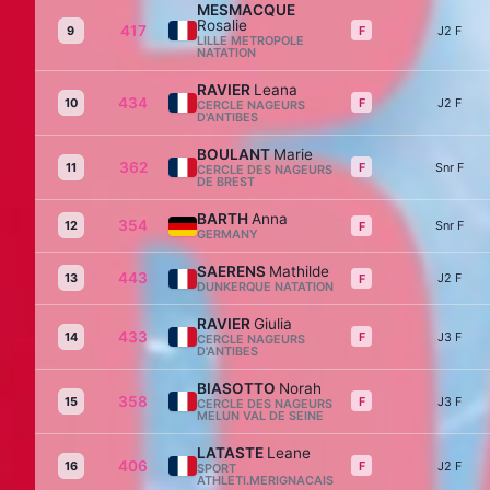
MESMACQUE
Rosalie
417
F
9
J2 F
LILLE METROPOLE
NATATION
RAVIER
Leana
434
F
10
J2 F
CERCLE NAGEURS
D'ANTIBES
BOULANT
Marie
362
F
11
Snr F
CERCLE DES NAGEURS
DE BREST
BARTH
Anna
354
12
Snr F
F
GERMANY
SAERENS
Mathilde
443
13
J2 F
F
DUNKERQUE NATATION
RAVIER
Giulia
433
F
14
J3 F
CERCLE NAGEURS
D'ANTIBES
BIASOTTO
Norah
358
F
15
J3 F
CERCLE DES NAGEURS
MELUN VAL DE SEINE
LATASTE
Leane
406
F
16
J2 F
SPORT
ATHLETI.MERIGNACAIS