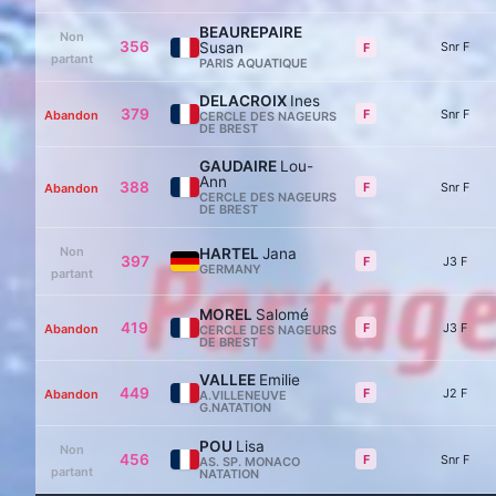
BEAUREPAIRE
Non
356
Susan
Snr F
F
partant
PARIS AQUATIQUE
DELACROIX
Ines
379
F
Snr F
Abandon
CERCLE DES NAGEURS
DE BREST
GAUDAIRE
Lou-
Ann
388
F
Snr F
Abandon
CERCLE DES NAGEURS
DE BREST
Non
HARTEL
Jana
397
F
J3 F
GERMANY
partant
MOREL
Salomé
419
F
J3 F
Abandon
CERCLE DES NAGEURS
DE BREST
VALLEE
Emilie
449
F
J2 F
Abandon
A.VILLENEUVE
G.NATATION
POU
Lisa
Non
456
F
Snr F
AS. SP. MONACO
partant
NATATION