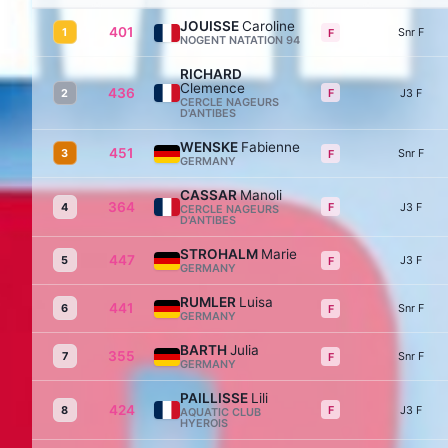
JOUISSE
Caroline
401
1
Snr F
F
NOGENT NATATION 94
RICHARD
Clemence
436
F
2
J3 F
CERCLE NAGEURS
D'ANTIBES
WENSKE
Fabienne
451
3
Snr F
F
GERMANY
CASSAR
Manoli
364
F
4
J3 F
CERCLE NAGEURS
D'ANTIBES
STROHALM
Marie
447
5
J3 F
F
GERMANY
RUMLER
Luisa
441
6
Snr F
F
GERMANY
BARTH
Julia
355
7
Snr F
F
GERMANY
PAILLISSE
Lili
424
F
8
J3 F
AQUATIC CLUB
HYEROIS