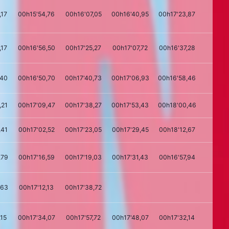
,17
00h15'54,76
00h16'07,05
00h16'40,95
00h17'23,87
4.
,17
00h16'56,50
00h17'25,27
00h17'07,72
00h16'37,28
4.
,40
00h16'50,70
00h17'40,73
00h17'06,93
00h16'58,46
4.
,21
00h17'09,47
00h17'38,27
00h17'53,43
00h18'00,46
4.
,41
00h17'02,52
00h17'23,05
00h17'29,45
00h18'12,67
4.
,79
00h17'16,59
00h17'19,03
00h17'31,43
00h16'57,94
4.
,63
00h17'12,13
00h17'38,72
4.
,15
00h17'34,07
00h17'57,72
00h17'48,07
00h17'32,14
4.