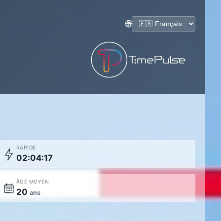
🌐
RAPIDE
02:04:17
ÂGE MOYEN
20
ans