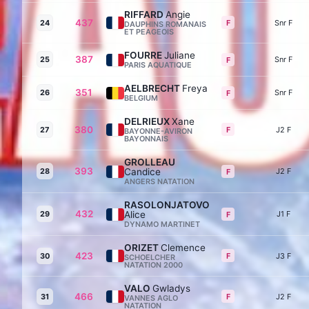
RIFFARD
Angie
437
F
24
Snr F
DAUPHINS ROMANAIS
ET PEAGEOIS
FOURRE
Juliane
387
25
Snr F
F
PARIS AQUATIQUE
AELBRECHT
Freya
351
26
Snr F
F
BELGIUM
DELRIEUX
Xane
380
F
27
J2 F
BAYONNE-AVIRON
BAYONNAIS
GROLLEAU
393
28
Candice
J2 F
F
ANGERS NATATION
RASOLONJATOVO
432
29
Alice
J1 F
F
DYNAMO MARTINET
ORIZET
Clemence
423
F
30
J3 F
SCHOELCHER
NATATION 2000
VALO
Gwladys
466
F
31
J2 F
VANNES AGLO
NATATION