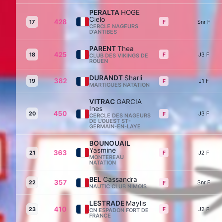
PERALTA
HOGE
Cielo
428
F
17
Snr F
CERCLE NAGEURS
D'ANTIBES
PARENT
Thea
425
F
18
J3 F
CLUB DES VIKINGS DE
ROUEN
DURANDT
Sharli
382
19
J1 F
F
MARTIGUES NATATION
VITRAC
GARCIA
Ines
450
20
J3 F
F
CERCLE DES NAGEURS
DE L'OUEST ST-
GERMAIN-EN-LAYE
BOUNOUAIL
Yasmine
363
F
21
J2 F
MONTEREAU
NATATION
BEL
Cassandra
357
22
Snr F
F
NAUTIC CLUB NIMOIS
LESTRADE
Maylis
410
F
23
J2 F
CN ESPADON FORT DE
FRANCE