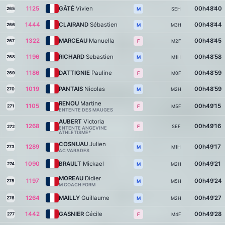
1125
GÂTÉ
Vivien
00h48'40
265
SEH
M
1444
CLAIRAND
Sébastien
00h48'44
266
M3H
M
1322
MARCEAU
Manuella
00h48'45
267
M2F
F
1196
RICHARD
Sebastien
00h48'58
268
M1H
M
1186
DATTIGNIE
Pauline
00h48'59
269
M0F
F
1019
PANTAIS
Nicolas
00h48'59
270
M2H
M
RENOU
Martine
1105
00h49'15
271
M5F
F
ENTENTE DES MAUGES
AUBERT
Victoria
1268
00h49'16
SEF
F
272
ENTENTE ANGEVINE
ATHLETISME*
COSNUAU
Julien
1289
00h49'17
273
M1H
M
AC VARADES
1090
BRAULT
Mickael
00h49'21
274
M2H
M
MOREAU
Didier
1197
00h49'24
275
M5H
M
M COACH FORM
1264
MAILLY
Guillaume
00h49'27
276
M2H
M
1442
GASNIER
Cécile
00h49'28
277
M4F
F