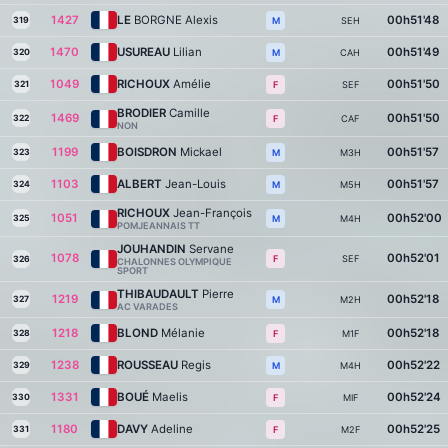
1427
LE
BORGNE Alexis
00h51'48
319
SEH
M
1470
USUREAU
Lilian
00h51'49
320
CAH
M
1049
RICHOUX
Amélie
00h51'50
321
SEF
F
BRODIER
Camille
1469
00h51'50
322
CAF
F
NON
1199
BOISDRON
Mickael
00h51'57
323
M3H
M
1103
ALBERT
Jean-Louis
00h51'57
324
M5H
M
RICHOUX
Jean-François
1051
00h52'00
325
M4H
M
POMJEANNAIS TT
JOUHANDIN
Servane
1078
00h52'01
SEF
F
326
CHALONNES OLYMPIQUE
SPORT
THIBAUDAULT
Pierre
1219
00h52'18
327
M2H
M
AC VARADES
1218
BLOND
Mélanie
00h52'18
328
M1F
F
1238
ROUSSEAU
Regis
00h52'22
329
M4H
M
1331
BOUÉ
Maelis
00h52'24
330
MIF
F
1180
DAVY
Adeline
00h52'25
331
M2F
F