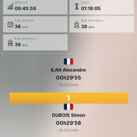
MÉDIAN
LENT
00:45:59
01:16:05
ÂGE MOYEN
ÂGE MOYEN H
38
38
ans
ans
ÂGE MOYEN F
39
ans
ILAN Alexandre
00h29'55
20.06 km/h
1
DUBOIS Simon
00h29'58
20.02 km/h