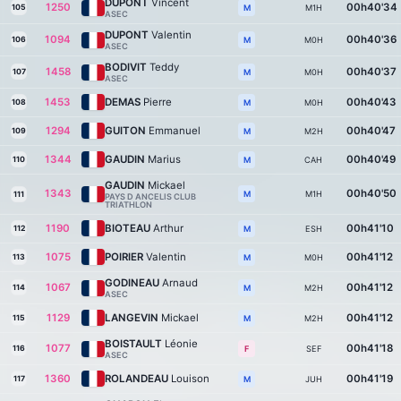
DUPONT
Vincent
1250
00h40'34
105
M1H
M
ASEC
DUPONT
Valentin
1094
00h40'36
106
M0H
M
ASEC
BODIVIT
Teddy
1458
00h40'37
107
M0H
M
ASEC
1453
DEMAS
Pierre
00h40'43
108
M0H
M
1294
GUITON
Emmanuel
00h40'47
109
M2H
M
1344
GAUDIN
Marius
00h40'49
110
CAH
M
GAUDIN
Mickael
1343
00h40'50
M1H
M
111
PAYS D ANCELIS CLUB
TRIATHLON
1190
BIOTEAU
Arthur
00h41'10
112
ESH
M
1075
POIRIER
Valentin
00h41'12
113
M0H
M
GODINEAU
Arnaud
1067
00h41'12
114
M2H
M
ASEC
1129
LANGEVIN
Mickael
00h41'12
115
M2H
M
BOISTAULT
Léonie
1077
00h41'18
116
SEF
F
ASEC
1360
ROLANDEAU
Louison
00h41'19
117
JUH
M