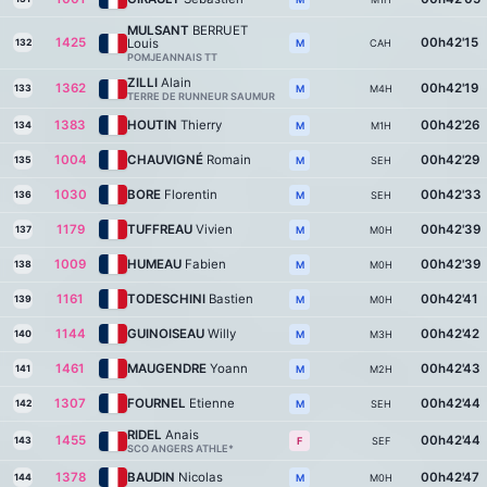
MULSANT
BERRUET
1425
00h42'15
Louis
132
CAH
M
POMJEANNAIS TT
ZILLI
Alain
1362
00h42'19
133
M4H
M
TERRE DE RUNNEUR SAUMUR
1383
HOUTIN
Thierry
00h42'26
134
M1H
M
1004
CHAUVIGNÉ
Romain
00h42'29
135
SEH
M
1030
BORE
Florentin
00h42'33
136
SEH
M
1179
TUFFREAU
Vivien
00h42'39
137
M0H
M
1009
HUMEAU
Fabien
00h42'39
138
M0H
M
1161
TODESCHINI
Bastien
00h42'41
139
M0H
M
1144
GUINOISEAU
Willy
00h42'42
140
M3H
M
1461
MAUGENDRE
Yoann
00h42'43
141
M2H
M
1307
FOURNEL
Etienne
00h42'44
142
SEH
M
RIDEL
Anais
1455
00h42'44
143
SEF
F
SCO ANGERS ATHLE*
1378
BAUDIN
Nicolas
00h42'47
144
M0H
M