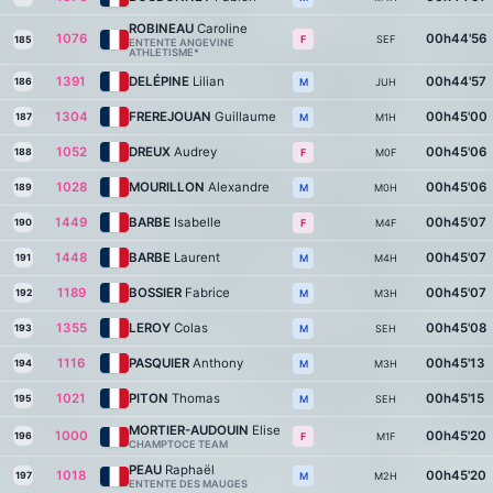
ROBINEAU
Caroline
1076
00h44'56
SEF
F
185
ENTENTE ANGEVINE
ATHLETISME*
1391
DELÉPINE
Lilian
00h44'57
186
JUH
M
1304
FREREJOUAN
Guillaume
00h45'00
187
M1H
M
1052
DREUX
Audrey
00h45'06
188
M0F
F
1028
MOURILLON
Alexandre
00h45'06
189
M0H
M
1449
BARBE
Isabelle
00h45'07
190
M4F
F
1448
BARBE
Laurent
00h45'07
191
M4H
M
1189
BOSSIER
Fabrice
00h45'07
192
M3H
M
1355
LEROY
Colas
00h45'08
193
SEH
M
1116
PASQUIER
Anthony
00h45'13
194
M3H
M
1021
PITON
Thomas
00h45'15
195
SEH
M
MORTIER-AUDOUIN
Elise
1000
00h45'20
196
M1F
F
CHAMPTOCE TEAM
PEAU
Raphaël
1018
00h45'20
197
M2H
M
ENTENTE DES MAUGES