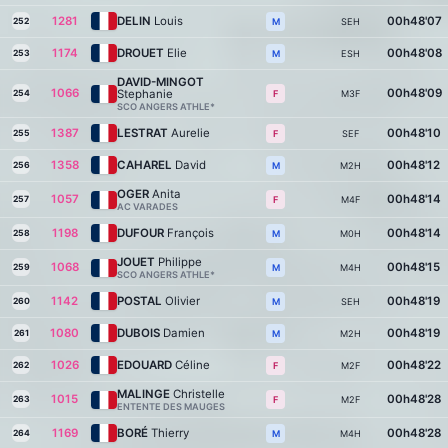
1281
DELIN
Louis
00h48'07
252
SEH
M
1174
DROUET
Elie
00h48'08
253
ESH
M
DAVID-MINGOT
1066
00h48'09
Stephanie
254
M3F
F
SCO ANGERS ATHLE*
1387
LESTRAT
Aurelie
00h48'10
255
SEF
F
1358
CAHAREL
David
00h48'12
256
M2H
M
OGER
Anita
1057
00h48'14
257
M4F
F
AC VARADES
1198
DUFOUR
François
00h48'14
258
M0H
M
JOUET
Philippe
1068
00h48'15
259
M4H
M
SCO ANGERS ATHLE*
1142
POSTAL
Olivier
00h48'19
260
SEH
M
1080
DUBOIS
Damien
00h48'19
261
M2H
M
1026
EDOUARD
Céline
00h48'22
262
M2F
F
MALINGE
Christelle
1015
00h48'28
263
M2F
F
ENTENTE DES MAUGES
1169
BORÉ
Thierry
00h48'28
264
M4H
M