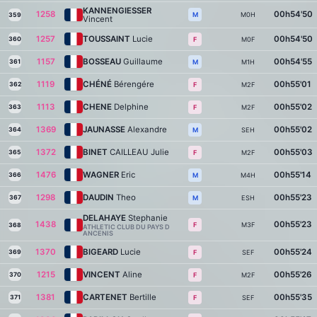
KANNENGIESSER
1258
00h54'50
M0H
M
359
Vincent
1257
TOUSSAINT
Lucie
00h54'50
360
M0F
F
1157
BOSSEAU
Guillaume
00h54'55
361
M1H
M
1119
CHÉNÉ
Bérengére
00h55'01
362
M2F
F
1113
CHENE
Delphine
00h55'02
363
M2F
F
1369
JAUNASSE
Alexandre
00h55'02
364
SEH
M
1372
BINET
CAILLEAU Julie
00h55'03
365
M2F
F
1476
WAGNER
Eric
00h55'14
366
M4H
M
1298
DAUDIN
Theo
00h55'23
367
ESH
M
DELAHAYE
Stephanie
1438
00h55'23
M3F
F
368
ATHLETIC CLUB DU PAYS D
ANCENIS
1370
BIGEARD
Lucie
00h55'24
369
SEF
F
1215
VINCENT
Aline
00h55'26
370
M2F
F
1381
CARTENET
Bertille
00h55'35
371
SEF
F