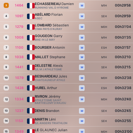
ECHASSERIEAU
Damien
1464
00h29'58
3
M1H
M
RUNNING VAL D HYROME
ABÉLARD
Florian
1097
00h29'59
4
SEH
M
ASEC
LOMBARD
Sébastien
1279
00h31'04
5
M0H
M
CIMA PAYS D'AURAY
GOUGEON
Garry
1008
00h31'35
6
M1H
M
BIKE IN LE MAY
1100
BOURSIER
Antonin
00h31'57
7
ESH
M
1038
MALLET
Stephane
00h32'10
8
M1H
M
DELESTRE
Alexis
1441
00h32'15
9
SEH
M
S/L M J ATHLETISME
BESNARDEAU
Jules
1079
00h32'38
10
M0H
M
CHATEAUNEUF ATHLE
1428
HUREL
Arthur
00h32'38
11
ESH
M
RIVRON
Jérémy
1334
00h32'40
M0H
M
12
ATHLETISME SAINT
BARTHELEMY D’ANJOU
1237
DENIS
Brandon
00h32'45
13
SEH
M
MARTIN
Léni
1153
00h32'55
14
SEH
M
S/L ANGERS TRIATHLON
LE
GLAUNEC Julian
1349
00h33'00
15
M0H
M