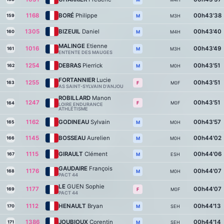
1168
BORÉ
Philippe
00h43'38
159
M3H
M
1305
BIZEUIL
Daniel
00h43'40
160
M4H
M
MALINGE
Etienne
1016
00h43'49
161
M3H
M
ENTENTE DES MAUGES
1254
DEBRAS
Pierrick
00h43'51
162
M0H
M
FORTANNIER
Lucie
1255
00h43'51
163
M0F
F
AS SAINT-SYLVAIN D'ANJOU
ROBILLARD
Manon
1247
00h43'51
M0F
F
164
LOIRE ENDURANCE
ATHLÉTISME
1162
GODINEAU
Sylvain
00h43'57
165
M0H
M
1145
BOSSEAU
Aurelien
00h44'02
166
M0H
M
1115
GIRAULT
Clément
00h44'06
167
ESH
M
GAUDAIRE
François
1176
00h44'07
168
M0H
M
PACT 44
LE
GUEN Sophie
1177
00h44'07
169
M0F
F
PACT 44
1112
HENAULT
Bryan
00h44'13
170
SEH
M
1386
JOUBIOUX
Corentin
00h44'14
171
SEH
M