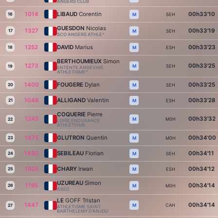
ANGERS CLUB
1014
LIBAUD
Corentin
00h33'10
16
SEH
M
GUESDON
Nicolas
1327
00h33'19
17
SEH
M
SCO ANGERS ATHLE*
1252
DAVID
Marius
00h33'23
18
ESH
M
BERTHOUMIEUX
Simon
1273
00h33'25
SEH
M
19
ENTENTE ANGEVINE
ATHLETISME*
1400
FOUGERE
Dylan
00h33'25
20
SEH
M
1048
ALLIGAND
Valentin
00h33'28
21
ESH
M
COQUERIE
Pierre
1245
00h33'32
M0H
M
22
LOIRE ENDURANCE
ATHLÉTISME
1475
GLUTRON
Quentin
00h34'00
23
M0H
M
1450
SEBILEAU
Florian
00h34'11
24
SEH
M
1025
CHARY
Irwan
00h34'12
25
ESH
M
UZUREAU
Simon
1165
00h34'14
26
M0H
M
ASEC
LE
GOFF Tristan
1447
00h34'14
CAH
M
27
ATHLETISME SAINT
BARTHELEMY D’ANJOU