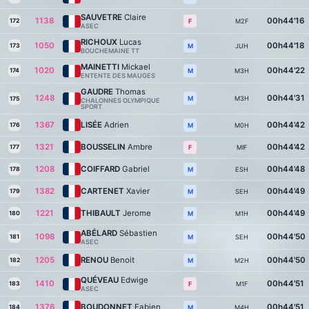
SAUVETRE
Claire
1138
00h44'16
172
M2F
F
ASEC
RICHOUX
Lucas
1050
00h44'18
173
JUH
M
BOUCHEMAINE TT
MAINETTI
Mickael
1020
00h44'22
174
M3H
M
ENTENTE DES MAUGES
GAUDRE
Thomas
1248
00h44'31
M3H
M
175
CHALONNES OLYMPIQUE
SPORT
1367
LISÉE
Adrien
00h44'42
176
M0H
M
1321
BOUSSELIN
Ambre
00h44'42
177
MIF
F
1208
COIFFARD
Gabriel
00h44'48
178
ESH
M
1382
CARTENET
Xavier
00h44'49
179
SEH
M
1221
THIBAULT
Jerome
00h44'49
180
M1H
M
ABÉLARD
Sébastien
1098
00h44'50
181
SEH
M
ASEC
1205
RENOU
Benoit
00h44'50
182
M2H
M
QUÉVEAU
Edwige
1410
00h44'51
183
M1F
F
ASEC
1376
BOUDONNET
Fabien
00h44'51
184
M4H
M