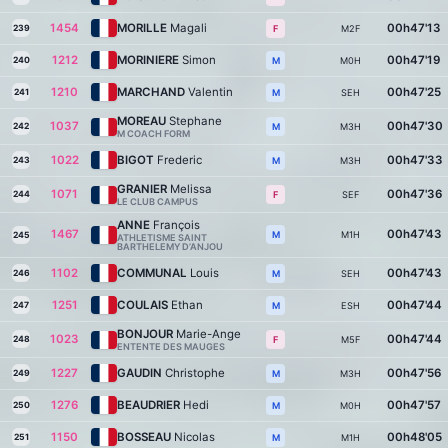
1454
MORILLE
Magali
00h47'13
239
M2F
F
1212
MORINIERE
Simon
00h47'19
240
M0H
M
1210
MARCHAND
Valentin
00h47'25
241
SEH
M
MOREAU
Stephane
1037
00h47'30
242
M3H
M
M COACH FORM
1022
BIGOT
Frederic
00h47'33
243
M3H
M
GRANIER
Melissa
1071
00h47'36
244
SEF
F
LE CLUB CAMPUS
ANNE
François
1467
00h47'43
M1H
M
245
ATHLETISME SAINT
BARTHELEMY D’ANJOU
1102
COMMUNAL
Louis
00h47'43
246
SEH
M
1251
COULAIS
Ethan
00h47'44
247
ESH
M
BONJOUR
Marie-Ange
1023
00h47'44
248
M5F
F
ENTENTE DES MAUGES
1227
GAUDIN
Christophe
00h47'56
249
M3H
M
1276
BEAUDRIER
Hedi
00h47'57
250
M0H
M
1150
BOSSEAU
Nicolas
00h48'05
251
M1H
M