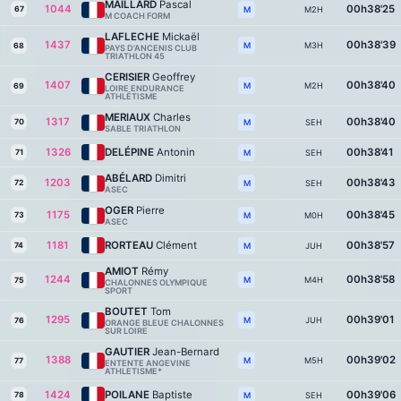
MAILLARD
Pascal
1044
00h38'25
67
M2H
M
M COACH FORM
LAFLECHE
Mickaël
1437
00h38'39
M3H
M
68
PAYS D'ANCENIS CLUB
TRIATHLON 45
CERISIER
Geoffrey
1407
00h38'40
M2H
M
69
LOIRE ENDURANCE
ATHLÉTISME
MERIAUX
Charles
1317
00h38'40
70
SEH
M
SABLE TRIATHLON
1326
DELÉPINE
Antonin
00h38'41
71
SEH
M
ABÉLARD
Dimitri
1203
00h38'43
72
SEH
M
ASEC
OGER
Pierre
1175
00h38'45
73
M0H
M
ASEC
1181
RORTEAU
Clément
00h38'57
74
JUH
M
AMIOT
Rémy
1244
00h38'58
M4H
M
75
CHALONNES OLYMPIQUE
SPORT
BOUTET
Tom
1295
00h39'01
JUH
M
76
ORANGE BLEUE CHALONNES
SUR LOIRE
GAUTIER
Jean-Bernard
1388
00h39'02
M5H
M
77
ENTENTE ANGEVINE
ATHLETISME*
1424
POILANE
Baptiste
00h39'06
78
SEH
M