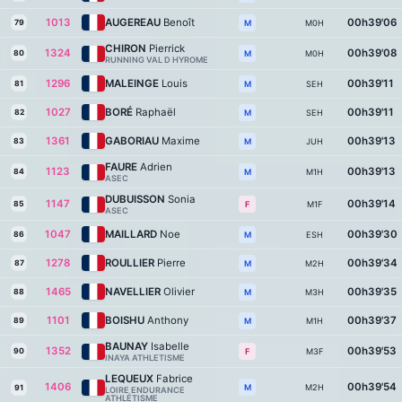
1013
AUGEREAU
Benoît
00h39'06
79
M0H
M
CHIRON
Pierrick
1324
00h39'08
80
M0H
M
RUNNING VAL D HYROME
1296
MALEINGE
Louis
00h39'11
81
SEH
M
1027
BORÉ
Raphaël
00h39'11
82
SEH
M
1361
GABORIAU
Maxime
00h39'13
83
JUH
M
FAURE
Adrien
1123
00h39'13
84
M1H
M
ASEC
DUBUISSON
Sonia
1147
00h39'14
85
M1F
F
ASEC
1047
MAILLARD
Noe
00h39'30
86
ESH
M
1278
ROULLIER
Pierre
00h39'34
87
M2H
M
1465
NAVELLIER
Olivier
00h39'35
88
M3H
M
1101
BOISHU
Anthony
00h39'37
89
M1H
M
BAUNAY
Isabelle
1352
00h39'53
90
M3F
F
INAYA ATHLETISME
LEQUEUX
Fabrice
1406
00h39'54
M2H
M
91
LOIRE ENDURANCE
ATHLÉTISME