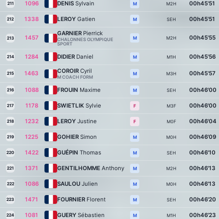
1096
DENIS
Sylvain
00h45'51
211
M2H
M
1338
LEROY
Gatien
00h45'51
212
SEH
M
GARNIER
Pierrick
1457
00h45'55
M2H
M
213
CHALONNES OLYMPIQUE
SPORT
1284
DIDIER
Daniel
00h45'56
214
M1H
M
COROIR
Cyril
1463
00h45'57
215
M3H
M
M COACH FORM
1088
FROUIN
Maxime
00h46'00
216
SEH
M
1178
SWIETLIK
Sylvie
00h46'00
217
M3F
F
1232
LEROY
Justine
00h46'04
218
M0F
F
1225
GOHIER
Simon
00h46'09
219
M0H
M
1422
GUÉPIN
Thomas
00h46'10
220
SEH
M
1371
GENTILHOMME
Anthony
00h46'13
221
M2H
M
1086
SAULOU
Julien
00h46'13
222
M0H
M
1471
FOURNIER
Florent
00h46'20
223
SEH
M
1081
GUERY
Sébastien
00h46'23
224
M1H
M