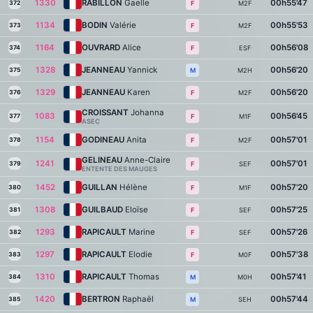
1330
RABILLON
Gaelle
00h55'47
372
M2F
F
1134
BODIN
Valérie
00h55'53
373
M2F
F
1164
OUVRARD
Alice
00h56'08
374
ESF
F
1328
JEANNEAU
Yannick
00h56'20
375
M2H
M
1329
JEANNEAU
Karen
00h56'20
376
M2F
F
CROISSANT
Johanna
1083
00h56'45
377
M1F
F
ASEC
1154
GODINEAU
Anita
00h57'01
378
M2F
F
GELINEAU
Anne-Claire
1241
00h57'01
379
SEF
F
ENTENTE DES MAUGES
1452
GUILLAN
Hélène
00h57'20
380
M1F
F
1308
GUILBAUD
Eloïse
00h57'25
381
SEF
F
1293
RAPICAULT
Marine
00h57'26
382
SEF
F
1297
RAPICAULT
Elodie
00h57'38
383
M0F
F
1310
RAPICAULT
Thomas
00h57'41
384
M0H
M
1420
BERTRON
Raphaël
00h57'44
385
SEH
M