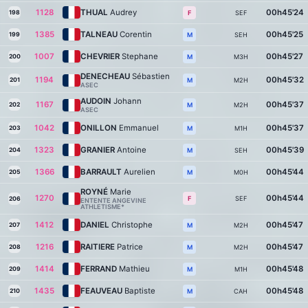
1128
THUAL
Audrey
00h45'24
198
SEF
F
1385
TALNEAU
Corentin
00h45'25
199
SEH
M
1007
CHEVRIER
Stephane
00h45'27
200
M3H
M
DENECHEAU
Sébastien
1194
00h45'32
201
M2H
M
ASEC
AUDOIN
Johann
1167
00h45'37
202
M2H
M
ASEC
1042
ONILLON
Emmanuel
00h45'37
203
M1H
M
1323
GRANIER
Antoine
00h45'39
204
SEH
M
1366
BARRAULT
Aurelien
00h45'44
205
M0H
M
ROYNÉ
Marie
1270
00h45'44
SEF
F
206
ENTENTE ANGEVINE
ATHLETISME*
1412
DANIEL
Christophe
00h45'47
207
M2H
M
1216
RAITIERE
Patrice
00h45'47
208
M2H
M
1414
FERRAND
Mathieu
00h45'48
209
M1H
M
1435
FEAUVEAU
Baptiste
00h45'48
210
CAH
M