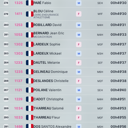
1325
PARÉ
Fabio
00h49'30
278
SEH
M
BLOU
Céline
1411
00h49'30
M1F
F
279
LOIRE ENDURANCE
ATHLÉTISME
1253
ROBILLARD
David
00h49'31
280
M4H
M
BERNARD
Jean Eric
1053
00h49'33
281
M4H
M
MCOACH RUN
1302
LARDEUX
Sophie
00h49'37
282
M3F
F
1303
LARDEUX
Mickael
00h49'37
283
M3H
M
1233
DAUTEL
Melanie
00h49'37
284
SEF
F
1235
GELINEAU
Dominique
00h49'38
285
M6H
M
1137
DESLANDES
Christelle
00h49'38
286
M2F
F
1121
POILANE
Valentin
00h49'40
287
SEH
M
1229
CADOT
Christophe
00h49'51
288
M4H
M
1034
THARREAU
Salomé
00h49'53
289
M0F
F
1033
THARREAU
Fleur
00h49'55
290
M0F
F
1466
DOS
SANTOS Alexandre
00h49'56
291
M0H
M