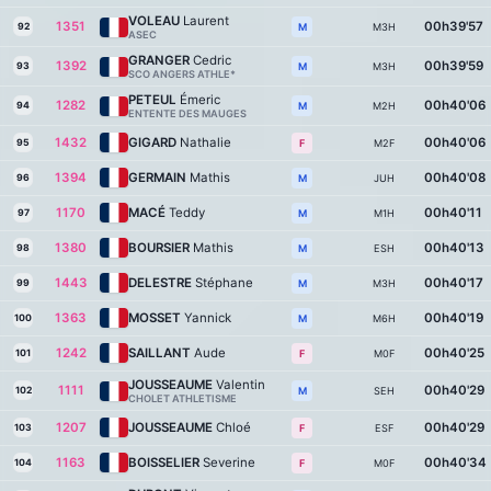
VOLEAU
Laurent
1351
00h39'57
92
M3H
M
ASEC
GRANGER
Cedric
1392
00h39'59
93
M3H
M
SCO ANGERS ATHLE*
PETEUL
Émeric
1282
00h40'06
94
M2H
M
ENTENTE DES MAUGES
1432
GIGARD
Nathalie
00h40'06
95
M2F
F
1394
GERMAIN
Mathis
00h40'08
96
JUH
M
1170
MACÉ
Teddy
00h40'11
97
M1H
M
1380
BOURSIER
Mathis
00h40'13
98
ESH
M
1443
DELESTRE
Stéphane
00h40'17
99
M3H
M
1363
MOSSET
Yannick
00h40'19
100
M6H
M
1242
SAILLANT
Aude
00h40'25
101
M0F
F
JOUSSEAUME
Valentin
1111
00h40'29
102
SEH
M
CHOLET ATHLETISME
1207
JOUSSEAUME
Chloé
00h40'29
103
ESF
F
1163
BOISSELIER
Severine
00h40'34
104
M0F
F