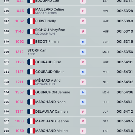
1024
EDOUARD
Zoé
00h53'14
345
ESF
F
MAILLARD
Celine
1045
00h53'28
346
M2F
F
M COACH FORM
1062
FURST
Nelly
00h53'40
347
M4F
F
RICHOU
Marylène
1146
00h53'40
348
M5F
F
MCOACH RUN
1092
BÉCOT
Firmin
00h53'46
349
ESH
M
STORF
Karl
1312
00h53'56
350
M4H
M
ASEC
1126
COURAUD
Elise
00h54'01
351
M0F
F
1127
COURAUD
Olivier
00h54'01
352
M1H
M
MÉNARD
Astrid
1211
00h54'02
353
SEF
F
MCOACH RUN
1357
GOURICHON
Jerome
00h54'08
354
M2H
M
1061
MARCHAND
Noah
00h54'41
355
JUH
M
1374
DELAUNAY
Carmen
00h54'42
356
JUF
F
1060
MARCHAND
Leanne
00h54'45
357
SEF
F
1059
MARCHAND
Meline
00h54'46
358
ESF
F