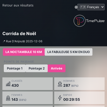
Retour aux résultats
🌐
Corrida de Noël
📍 Rue D'Anjou
📅 2025-12-06
LA NOCTAMBULE 10 KM
LA FABULEUSE 5 KM EN DUO
POINTS DE PASSAGE
Pointage 1
Pointage 2
Arrivée
CLASSÉS
HOMMES
430
287
(67%)
FEMMES
RAPIDE
143
00:29:55
(33%)