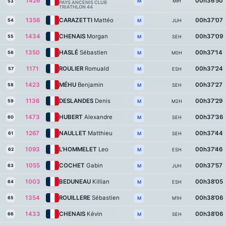
1426
00h36'50
MIH
M
53
PAYS ANCENIS CLUB
TRIATHLON 44
1356
CARAZETTI
Mattéo
00h37'07
54
JUH
M
1434
CHENAIS
Morgan
00h37'09
55
SEH
M
1350
HASLÉ
Sébastien
00h37'14
56
M0H
M
1171
ROULIER
Romuald
00h37'24
57
ESH
M
1423
MÉHU
Benjamin
00h37'27
58
SEH
M
1136
DESLANDES
Denis
00h37'29
59
M2H
M
1473
HUBERT
Alexandre
00h37'36
60
SEH
M
1267
NAULLET
Matthieu
00h37'44
61
SEH
M
1093
L'HOMMELET
Leo
00h37'46
62
ESH
M
1055
COCHET
Gabin
00h37'57
63
JUH
M
1003
BEDUNEAU
Killian
00h38'05
64
ESH
M
1354
ROUILLERE
Sébastien
00h38'06
65
M1H
M
1433
CHENAIS
Kévin
00h38'06
66
SEH
M