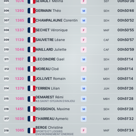
1074
SEVAULT
Mélina
00h50'36
305
SEF
F
1393
GERMAIN
Théo
00h50'46
306
SEH
M
1365
CHAMPALAUNE
Corentin
00h50'52
307
SEH
M
1337
SECHET
Véronique
00h50'55
308
M4F
F
1139
SAUVETRE
Léane
00h50'57
309
CAF
F
1046
MAILLARD
Juliette
00h50'59
310
CAF
F
1107
LECOINDRE
Gael
00h51'14
311
SEH
M
1108
MOREAU
Cloé
00h51'14
312
SEF
F
1320
JOLLIVET
Romain
00h51'14
313
M0H
M
1379
TERRIEN
Lilian
00h51'26
314
JUH
M
DEMAREST
Rémi
1085
00h51'28
315
M6H
M
AS SAINT-SYLVAIN D'ANJOU
1451
ROSSIGNOL
Maxime
00h51'28
316
SEH
M
1036
THARREAU
Aymeric
00h51'32
317
M0H
M
BERGE
Christine
1065
00h51'34
M4F
F
318
SPORTS ET LOISIRS
ENVIRONNEMENT ENERGIE