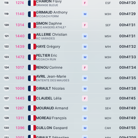
CHARON
Flavy
1274
00h41'20
118
ESF
F
ORANGE BLEUE
GRIMAUD
Anthony
1140
00h41'29
119
M3H
M
M COACH FORM
SIMON
Daphne
1314
00h41'31
120
SEF
F
SCO ANGERS ATHLE*
AILLERIE
Christian
1440
00h41'31
121
M5H
M
AC VARADES
1439
HAYE
Grégory
00h41'32
122
M1H
M
PELTIER
Eric
1472
00h41'33
123
M3H
M
MCOACH RUN
1017
RENOU
Corinne
00h41'34
124
M3F
F
AVRIL
Jean-Marie
1230
00h41'35
125
M5H
M
ENTENTE DES MAUGES
1006
GIRAULT
Nicolas
00h41'38
126
M0H
M
1445
CLAUDEL
Lélia
00h41'45
127
SEF
F
1287
MOURAUD
Armand
00h41'49
128
SEH
M
1311
MOREAU
François
00h41'49
129
M2H
M
1396
GUILLON
Gaspard
00h41'55
130
CAH
M
1001
GIRAULT
Sébastien
00h42'05
131
M1H
M