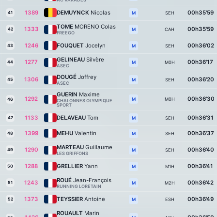
1389
DEMUYNCK
Nicolas
00h35'59
41
SEH
M
TOME
MORENO Colas
1333
00h35'59
42
CAH
M
FREEGO
1246
FOUQUET
Jocelyn
00h36'02
43
SEH
M
GELINEAU
Silvère
1277
00h36'17
44
M0H
M
ASEC
DOUGÉ
Joffrey
1306
00h36'20
45
SEH
M
ASEC
GUERIN
Maxime
1292
00h36'30
M0H
M
46
CHALONNES OLYMPIQUE
SPORT
1133
DELAVEAU
Tom
00h36'31
47
SEH
M
1399
MEHU
Valentin
00h36'37
48
SEH
M
MARTEAU
Guillaume
1290
00h36'40
49
SEH
M
LES GRIFFONS
1288
GRELLIER
Yann
00h36'41
50
M1H
M
ROUÉ
Jean-François
1243
00h36'42
51
M2H
M
RUNNING LORETAIN
1373
TEYSSIER
Antoine
00h36'49
52
ESH
M
ROUAULT
Marin