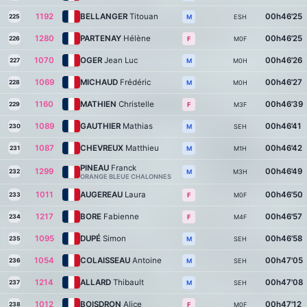
1192
BELLANGER
Titouan
00h46'25
225
ESH
M
1280
PARTENAY
Hélène
00h46'25
226
M0F
F
1070
OGER
Jean Luc
00h46'26
227
M0H
M
1069
MICHAUD
Frédéric
00h46'27
228
M0H
M
1160
MATHIEN
Christelle
00h46'39
229
M3F
F
1089
GAUTHIER
Mathias
00h46'41
230
SEH
M
1087
CHEVREUX
Matthieu
00h46'42
231
M1H
M
PINEAU
Franck
1299
00h46'49
232
M3H
M
ORANGE BLEUE CHALONNES
1011
AUGEREAU
Laura
00h46'50
233
M0F
F
1217
BORE
Fabienne
00h46'57
234
M4F
F
1095
DUPÉ
Simon
00h46'58
235
SEH
M
1054
COLAISSEAU
Antoine
00h47'05
236
SEH
M
1214
ALLARD
Thibault
00h47'08
237
SEH
M
1012
BOISDRON
Alice
00h47'12
238
M0F
F