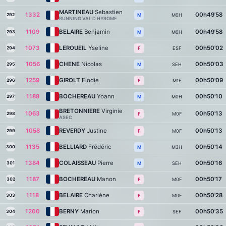
MARTINEAU
Sebastien
1332
00h49'58
292
M0H
M
RUNNING VAL D HYROME
1109
BELAIRE
Benjamin
00h49'58
293
M0H
M
1073
LEROUEIL
Yseline
00h50'02
294
ESF
F
1056
CHENE
Nicolas
00h50'03
295
SEH
M
1259
GIROLT
Elodie
00h50'09
296
M1F
F
1188
BOCHEREAU
Yoann
00h50'10
297
M0H
M
BRETONNIERE
Virginie
1063
00h50'13
298
M0F
F
ASEC
1058
REVERDY
Justine
00h50'13
299
M0F
F
1135
BELLIARD
Frédéric
00h50'14
300
M3H
M
1384
COLAISSEAU
Pierre
00h50'16
301
SEH
M
1187
BOCHEREAU
Manon
00h50'17
302
M0F
F
1118
BELAIRE
Charlène
00h50'28
303
M0F
F
1200
BERNY
Marion
00h50'35
304
SEF
F