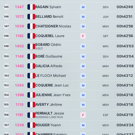
1347
RAGAIN
Sylvain
00h42'49
145
SEH
M
1072
BELLIARD
Benoit
00h42'51
146
JUH
M
1039
CHATEIGNER
Nicolas
00h42'56
147
M0H
M
1182
COQUEREL
Laure
00h42'56
148
SEF
F
BOBARD
Cédric
1402
00h43'03
149
M1H
M
ASEC
1148
BORÉ
Guillaume
00h43'04
150
SEH
M
1462
GALICIA
Alfredo
00h43'08
151
M4H
M
1043
LE
FLOCH Michael
00h43'12
152
M4H
M
1240
COQUERIE
Jean Luc
00h43'14
153
M5H
M
1398
JULIENNE
Jean-Yves
00h43'18
154
M5H
M
1110
AVERTY
Jérôme
00h43'18
155
M0H
M
PERRAULT
Jessie
1191
00h43'19
156
ESF
F
RUNNING LORETAIN
1336
ROUGER
Yoann
00h43'24
157
M2H
M
1031
CHARRIER
Frédéric
00h43'37
158
M4H
M