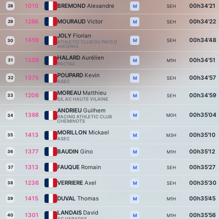
1010
BREMOND
Alexandre
00h34'21
28
SEH
M
1286
MOURAUD
Victor
00h34'22
29
SEH
M
JOLY
Florian
1459
00h34'48
SEH
M
30
ATHLETIC CLUB DU PAYS D
ANCENIS
HALARD
Aurélien
1359
00h34'51
31
M1H
M
PACT44
POUPARD
Kevin
1375
00h34'57
32
SEH
M
ASEC
MOREAU
Matthieu
1206
00h34'59
33
SEH
M
S/L AC HAUTE VILAINE
ANDRIEU
Guilhem
1368
00h35'04
M0H
M
34
RACING ATHLETIC CLUB
CHEMINOTS
MORILLON
Mickael
1413
00h35'10
35
M3H
M
ASEC
1377
BAUDIN
Gino
00h35'12
36
M1H
M
1313
FAUQUE
Romain
00h35'27
37
SEH
M
1236
VERRIERE
Axel
00h35'30
38
SEH
M
1415
DUVAL
Thomas
00h35'45
39
M1H
M
LANDAIS
David
1301
00h35'56
40
M1H
M
AC VARADES