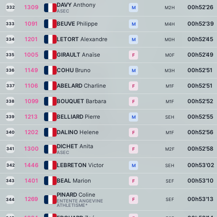
DAVY
Anthony
1309
00h52'26
332
M2H
M
ASEC
1091
BEUVE
Philippe
00h52'39
333
M4H
M
1201
LETORT
Alexandre
00h52'45
334
M0H
M
1005
GIRAULT
Anaïse
00h52'49
335
M0F
F
1149
COHU
Bruno
00h52'51
336
M3H
M
1106
ABELARD
Charline
00h52'51
337
M1F
F
1099
BOUQUET
Barbara
00h52'52
338
M1F
F
1213
BELLIARD
Pierre
00h52'55
339
SEH
M
1202
DALINO
Helene
00h52'56
340
M1F
F
DICHET
Anita
1300
00h52'58
341
M2F
F
ASEC
1446
LEBRETON
Victor
00h53'02
342
SEH
M
1401
BEAL
Marion
00h53'10
343
SEF
F
PINARD
Coline
1269
00h53'13
SEF
F
344
ENTENTE ANGEVINE
ATHLETISME*