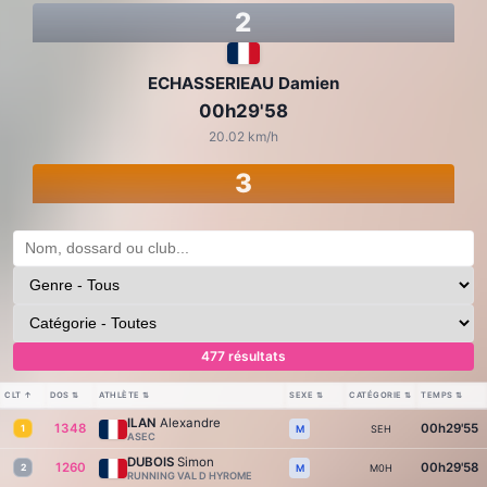
2
ECHASSERIEAU Damien
00h29'58
20.02 km/h
3
477 résultats
CLT
↑
DOS
⇅
ATHLÈTE
⇅
SEXE
⇅
CATÉGORIE
⇅
TEMPS
⇅
ILAN
Alexandre
1348
00h29'55
1
SEH
M
ASEC
DUBOIS
Simon
1260
00h29'58
2
M0H
M
RUNNING VAL D HYROME