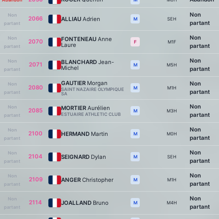
Non
Non
2066
ALLIAU
Adrien
SEH
M
partant
partant
Non
Non
FONTENEAU
Anne
2070
M1F
F
Laure
partant
partant
Non
Non
BLANCHARD
Jean-
2071
M5H
M
Michel
partant
partant
GAUTIER
Morgan
Non
Non
2080
M1H
M
SAINT NAZAIRE OLYMPIQUE
partant
partant
SA
Non
Non
MORTIER
Aurélien
2085
M3H
M
ESTUAIRE ATHLETIC CLUB
partant
partant
Non
Non
2100
HERMAND
Martin
M0H
M
partant
partant
Non
Non
2104
SEIGNARD
Dylan
SEH
M
partant
partant
Non
Non
2109
ANGER
Christopher
M1H
M
partant
partant
Non
Non
2114
JOALLAND
Bruno
M4H
M
partant
partant