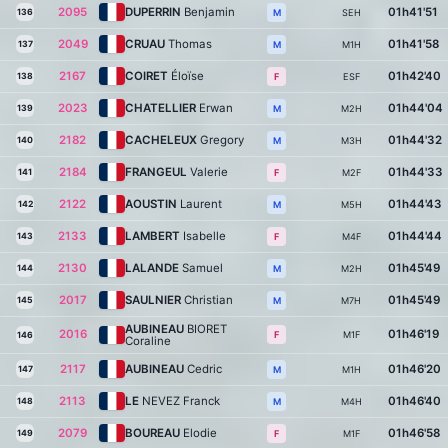
2095
DUPERRIN
Benjamin
01h41'51
136
SEH
M
2049
CRUAU
Thomas
01h41'58
137
M1H
M
2167
COIRET
Éloïse
01h42'40
138
ESF
F
2023
CHATELLIER
Erwan
01h44'04
139
M2H
M
2182
CACHELEUX
Gregory
01h44'32
140
M3H
M
2184
FRANGEUL
Valerie
01h44'33
141
M2F
F
2122
AOUSTIN
Laurent
01h44'43
142
M5H
M
2133
LAMBERT
Isabelle
01h44'44
143
M4F
F
2130
LALANDE
Samuel
01h45'49
144
M2H
M
2017
SAULNIER
Christian
01h45'49
145
M7H
M
AUBINEAU
BIORET
2016
01h46'19
M1F
F
146
Coraline
2117
AUBINEAU
Cedric
01h46'20
147
M1H
M
2113
LE
NEVEZ Franck
01h46'40
148
M4H
M
2079
BOUREAU
Elodie
01h46'58
149
M1F
F