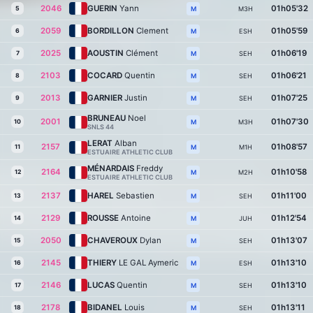
2046
GUERIN
Yann
01h05'32
5
M3H
M
2059
BORDILLON
Clement
01h05'59
6
ESH
M
2025
AOUSTIN
Clément
01h06'19
7
SEH
M
2103
COCARD
Quentin
01h06'21
8
SEH
M
2013
GARNIER
Justin
01h07'25
9
SEH
M
BRUNEAU
Noel
2001
01h07'30
10
M3H
M
SNLS 44
LERAT
Alban
2157
01h08'57
11
M1H
M
ESTUAIRE ATHLETIC CLUB
MÉNARDAIS
Freddy
2164
01h10'58
12
M2H
M
ESTUAIRE ATHLETIC CLUB
2137
HAREL
Sebastien
01h11'00
13
SEH
M
2129
ROUSSE
Antoine
01h12'54
14
JUH
M
2050
CHAVEROUX
Dylan
01h13'07
15
SEH
M
2145
THIERY
LE GAL Aymeric
01h13'10
16
ESH
M
2146
LUCAS
Quentin
01h13'10
17
SEH
M
2178
BIDANEL
Louis
01h13'11
18
SEH
M