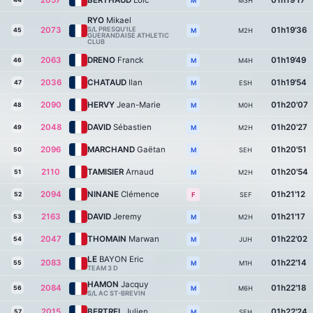
2057
BERTHAUD
Loïc
01h19'17
44
M3H
M
RYO
Mikael
2073
S/L PRESQU'ILE
01h19'36
45
M2H
M
GUERANDAISE ATHLETIC
CLUB
2063
DRENO
Franck
01h19'49
46
M4H
M
2036
CHATAUD
Ilan
01h19'54
47
ESH
M
2090
HERVY
Jean-Marie
01h20'07
48
M0H
M
2048
DAVID
Sébastien
01h20'27
49
M2H
M
2096
MARCHAND
Gaëtan
01h20'51
50
SEH
M
2110
TAMISIER
Arnaud
01h20'54
51
M2H
M
2094
NINANE
Clémence
01h21'12
52
SEF
F
2163
DAVID
Jeremy
01h21'17
53
M2H
M
2047
THOMAIN
Marwan
01h22'02
54
JUH
M
LE
BAYON Eric
2083
01h22'14
55
M1H
M
TEAM 3 D
HAMON
Jacquy
2084
01h22'18
56
M6H
M
S/L AC ST-BREVIN
2015
BERTREL
Julien
01h22'24
57
SEH
M