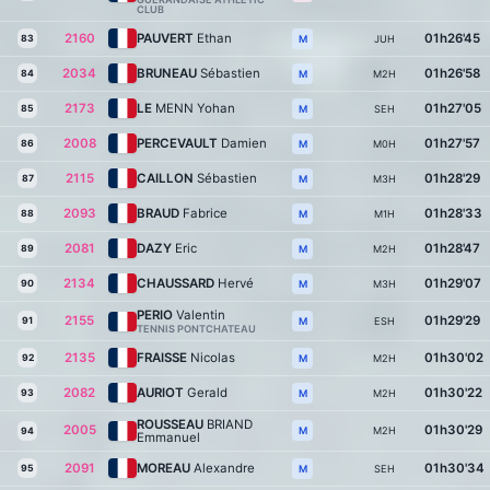
CLUB
2160
PAUVERT
Ethan
01h26'45
83
JUH
M
2034
BRUNEAU
Sébastien
01h26'58
84
M2H
M
2173
LE
MENN Yohan
01h27'05
85
SEH
M
2008
PERCEVAULT
Damien
01h27'57
86
M0H
M
2115
CAILLON
Sébastien
01h28'29
87
M3H
M
2093
BRAUD
Fabrice
01h28'33
88
M1H
M
2081
DAZY
Eric
01h28'47
89
M2H
M
2134
CHAUSSARD
Hervé
01h29'07
90
M3H
M
PERIO
Valentin
2155
01h29'29
91
ESH
M
TENNIS PONTCHATEAU
2135
FRAISSE
Nicolas
01h30'02
92
M2H
M
2082
AURIOT
Gerald
01h30'22
93
M2H
M
ROUSSEAU
BRIAND
2005
01h30'29
M2H
M
94
Emmanuel
2091
MOREAU
Alexandre
01h30'34
95
SEH
M