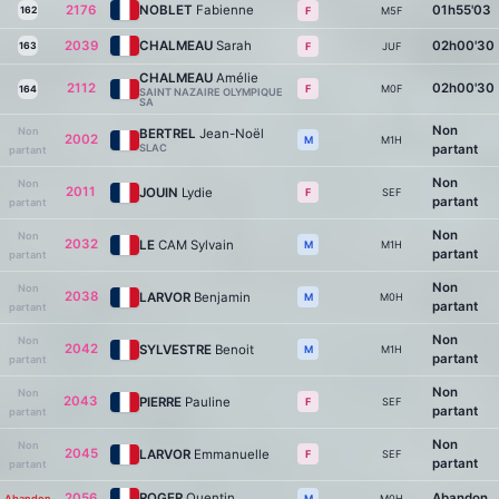
2176
NOBLET
Fabienne
01h55'03
162
M5F
F
2039
CHALMEAU
Sarah
02h00'30
163
JUF
F
CHALMEAU
Amélie
2112
02h00'30
M0F
F
164
SAINT NAZAIRE OLYMPIQUE
SA
Non
Non
BERTREL
Jean-Noël
2002
M1H
M
SLAC
partant
partant
Non
Non
2011
JOUIN
Lydie
SEF
F
partant
partant
Non
Non
2032
LE
CAM Sylvain
M1H
M
partant
partant
Non
Non
2038
LARVOR
Benjamin
M0H
M
partant
partant
Non
Non
2042
SYLVESTRE
Benoit
M1H
M
partant
partant
Non
Non
2043
PIERRE
Pauline
SEF
F
partant
partant
Non
Non
2045
LARVOR
Emmanuelle
SEF
F
partant
partant
2056
ROGER
Quentin
Abandon
Abandon
M0H
M