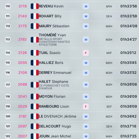
2116
REVENU
Kevin
01h33'56
110
M1H
M
2140
ROHART
Billy
01h33'59
111
SEH
M
2175
MAURY
Sébastien
01h34'08
112
M4H
M
THOMÉRÉ
Yvan
2162
METALLO SPORT
01h34'27
113
M3H
M
CHANTENAY NANTES
ATHLETISME
2126
TUAL
Soazic
01h35'12
114
M1F
F
2055
HALLIEZ
Boris
01h35'45
115
M0H
M
2106
DERREY
Emmanuel
01h35'52
116
M3H
M
HALET
Stephane
2088
01h36'06
M3H
M
117
CE PORNICHET COTE
D'AMOUR
2041
MOYON
Florian
01h36'09
118
M0H
M
2029
RAMBOURG
Lison
01h36'09
119
SEF
F
2181
LE
DIVENACH Jérôme
01h36'42
120
M2H
M
2097
DELACOURT
Hugo
01h37'16
121
SEH
M
2007
JOUIN
Jean Michel
01h37'25
122
M4H
M