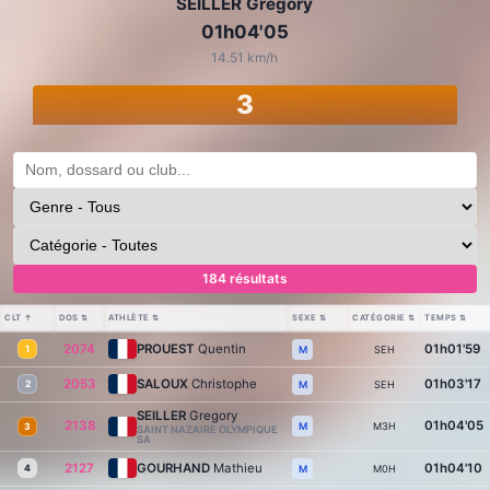
SEILLER Gregory
01h04'05
14.51 km/h
3
184 résultats
CLT
↑
DOS
⇅
ATHLÈTE
⇅
SEXE
⇅
CATÉGORIE
⇅
TEMPS
⇅
2074
PROUEST
Quentin
01h01'59
1
SEH
M
2053
SALOUX
Christophe
01h03'17
2
SEH
M
SEILLER
Gregory
2138
01h04'05
M3H
M
3
SAINT NAZAIRE OLYMPIQUE
SA
2127
GOURHAND
Mathieu
01h04'10
4
M0H
M