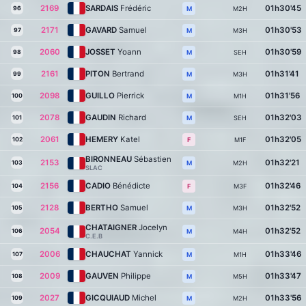
2169
SARDAIS
Frédéric
01h30'45
96
M2H
M
2171
GAVARD
Samuel
01h30'53
97
M3H
M
2060
JOSSET
Yoann
01h30'59
98
SEH
M
2161
PITON
Bertrand
01h31'41
99
M3H
M
2098
GUILLO
Pierrick
01h31'56
100
M1H
M
2078
GAUDIN
Richard
01h32'03
101
SEH
M
2061
HEMERY
Katel
01h32'05
102
M1F
F
BIRONNEAU
Sébastien
2153
01h32'21
103
M2H
M
SLAC
2156
CADIO
Bénédicte
01h32'46
104
M3F
F
2128
BERTHO
Samuel
01h32'52
105
M3H
M
CHATAIGNER
Jocelyn
2054
01h32'52
106
M4H
M
C.E.B
2006
CHAUCHAT
Yannick
01h33'46
107
M1H
M
2009
GAUVEN
Philippe
01h33'47
108
M5H
M
2027
GICQUIAUD
Michel
01h33'56
109
M2H
M