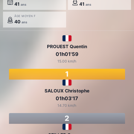
41
41
ans
ans
ÂGE MOYEN F
40
ans
PROUEST Quentin
01h01'59
15.00 km/h
1
SALOUX Christophe
01h03'17
14.70 km/h
2