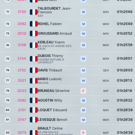
TALBOURDET
Jean-
2150
01h25'48
Francois
71
M1H
M
ART
2092
ROHEL
Fabien
01h25'49
72
M0H
M
2010
GROUSSARD
Arnaud
01h25'52
73
M1H
M
KERLEAU
Yoann
2158
01h25'59
M0H
M
74
S/L ESCO ST ANDRE DES
EAUX
DUBOIS
Thierry
2144
01h26'01
M3H
M
75
COURSE NATURE À
LAIGNELET
2152
DAVIS
Thibault
01h26'05
76
SEH
M
MABO
Ludovic
2021
01h26'13
77
M2H
M
SNLS44
2033
BRUNEAU
Séverine
01h26'16
78
M1F
F
2062
AOUSTIN
Willy
01h26'22
79
M1H
M
2151
LOQUET
Edouard
01h26'36
80
M1H
M
2147
LEVESQUE
Benoit
01h26'36
81
M0H
M
BRAULT
Celine
2075
S/L PRESQU'ILE
01h26'38
82
M2F
F
GUERANDAISE ATHLETIC