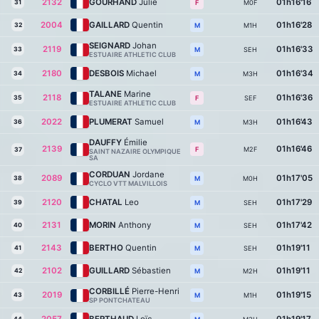
2132
GOURHAND
Julie
01h16'16
31
M0F
F
2004
GAILLARD
Quentin
01h16'28
32
M1H
M
SEIGNARD
Johan
2119
01h16'33
33
SEH
M
ESTUAIRE ATHLETIC CLUB
2180
DESBOIS
Michael
01h16'34
34
M3H
M
TALANE
Marine
2118
01h16'36
35
SEF
F
ESTUAIRE ATHLETIC CLUB
2022
PLUMERAT
Samuel
01h16'43
36
M3H
M
DAUFFY
Émilie
2139
01h16'46
M2F
F
37
SAINT NAZAIRE OLYMPIQUE
SA
CORDUAN
Jordane
2089
01h17'05
38
M0H
M
CYCLO VTT MALVILLOIS
2120
CHATAL
Leo
01h17'29
39
SEH
M
2131
MORIN
Anthony
01h17'42
40
SEH
M
2143
BERTHO
Quentin
01h19'11
41
SEH
M
2102
GUILLARD
Sébastien
01h19'11
42
M2H
M
CORBILLÉ
Pierre-Henri
2019
01h19'15
43
M1H
M
SP PONTCHATEAU