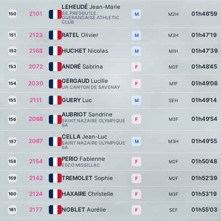
LEHEUDÉ
Jean-Marie
2101
S/L PRESQU'ILE
01h46'59
150
M2H
M
GUERANDAISE ATHLETIC
CLUB
2123
RATEL
Olivier
01h47'19
151
M3H
M
2168
HUCHET
Nicolas
01h47'39
152
M1H
M
2072
ANDRÉ
Sabrina
01h48'45
153
M2F
F
GERGAUD
Lucille
2030
01h49'06
154
M1F
F
UA CANTON DE SAVENAY
2111
GUERY
Luc
01h49'14
155
SEH
M
AUBRIOT
Sandrine
2068
01h49'54
M3F
F
156
SAINT NAZAIRE OLYMPIQUE
SA
CELLA
Jean-Luc
2067
01h49'55
M3H
M
157
SAINT NAZAIRE OLYMPIQUE
SA
PERIO
Fabienne
2154
01h50'48
158
M2F
F
ESCO MISSILLAC
2142
TREMOLET
Sophie
01h52'39
159
M2F
F
2124
HAXAIRE
Christelle
01h53'19
160
M3F
F
2177
NOBLET
Aurélie
01h55'03
161
SEF
F