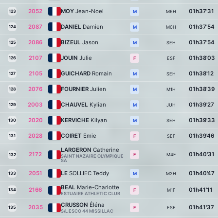
2052
MOY
Jean-Noel
01h37'31
123
M6H
M
2087
DANIEL
Damien
01h37'54
124
M0H
M
2086
BIZEUL
Jason
01h37'54
125
SEH
M
2107
JOUIN
Julie
01h38'03
126
ESF
F
2105
GUICHARD
Romain
01h38'12
127
SEH
M
2076
FOURNIER
Julien
01h38'39
128
M1H
M
2003
CHAUVEL
Kylian
01h39'27
129
JUH
M
2020
KERVICHE
Kilyan
01h39'33
130
SEH
M
2028
COIRET
Emie
01h39'46
131
SEF
F
LARGERON
Catherine
2172
01h40'31
M4F
F
132
SAINT NAZAIRE OLYMPIQUE
SA
2051
LE
SOLLIEC Teddy
01h40'47
133
M2H
M
BEAL
Marie-Charlotte
2166
01h41'11
134
M1F
F
ESTUAIRE ATHLETIC CLUB
CRUSSON
Éléna
2035
01h41'37
135
ESF
F
S/L ESCO 44 MISSILLAC