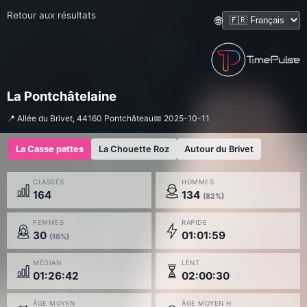
Retour aux résultats
🌐
La Pontchâtelaine
📍 Allée du Brivet, 44160 Pontchâteau
📅 2025-10-11
La Casse pattes
La Chouette Roz
Autour du Brivet
CLASSÉS
HOMMES
164
134
(82%)
FEMMES
RAPIDE
30
01:01:59
(18%)
MÉDIAN
LENT
01:26:42
02:00:30
ÂGE MOYEN
ÂGE MOYEN H