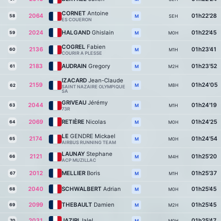
CORNET
Antoine
2064
01h22'28
58
SEH
M
ES COUERON
2024
HALGAND
Ghislain
01h22'45
59
M0H
M
COGREL
Fabien
2136
01h23'41
60
M1H
M
COURIR A PLESSE
2183
AUDRAIN
Gregory
01h23'52
61
M2H
M
IZACARD
Jean-Claude
2159
01h24'05
M8H
M
62
SAINT NAZAIRE OLYMPIQUE
SA
GRIVEAU
Jérémy
2044
01h24'19
63
M1H
M
73R
2069
RETIÈRE
Nicolas
01h24'25
64
M0H
M
LE
GENDRE Mickael
2174
01h24'54
65
M0H
M
AIRBUS RUNNING TEAM
LAUNAY
Stephane
2121
01h25'20
66
M4H
M
ACP MUZILLAC
2012
MELLIER
Boris
01h25'37
67
M1H
M
2040
SCHWALBERT
Adrian
01h25'45
68
M0H
M
2099
THEBAULT
Damien
01h25'45
69
M2H
M
2031
JAZIRI
Jalel
01h25'47
70
M0H
M