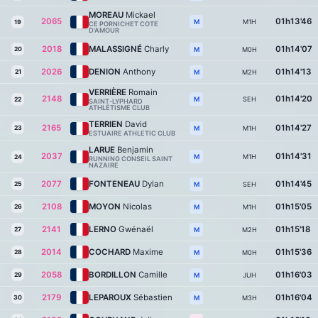
MOREAU
Mickael
2065
01h13'46
M1H
M
19
CE PORNICHET COTE
D'AMOUR
2018
MALASSIGNÉ
Charly
01h14'07
20
M0H
M
2026
DENION
Anthony
01h14'13
21
M2H
M
VERRIÈRE
Romain
2148
01h14'20
SEH
M
22
SAINT-LYPHARD
ATHLÉTISME CLUB
TERRIEN
David
2165
01h14'27
23
M1H
M
ESTUAIRE ATHLETIC CLUB
LARUE
Benjamin
2037
01h14'31
M1H
M
24
RUNNING CONSEIL SAINT
NAZAIRE
2077
FONTENEAU
Dylan
01h14'45
25
SEH
M
2108
MOYON
Nicolas
01h15'05
26
M1H
M
2141
LERNO
Gwénaël
01h15'18
27
M2H
M
2014
COCHARD
Maxime
01h15'36
28
M0H
M
2058
BORDILLON
Camille
01h16'03
29
JUH
M
2179
LEPAROUX
Sébastien
01h16'04
30
M3H
M