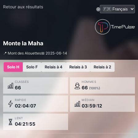
Retour aux résultats
🌐
Monte la Maha
📍 Mont des Alouettes
📅 2025-06-14
Solo H
Solo F
Relais à 4
Relais à 3
Relais à 2
CLASSÉS
HOMMES
66
66
(100%)
RAPIDE
MÉDIAN
02:04:07
03:59:12
LENT
04:21:55