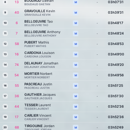
BOUDAUD
Gaetan
13
03h07'31
8
-
M
BOUDAUD GAETAN
GRAVOUILLE
Kevin
40
03h39'31
9
-
M
GRAVOUILLE KEVIN
BELLOEUVRE
Tao
6
03h48'17
10
-
M
BELLOEUVRE TAO
BELLOEUVRE
Anthony
7
03h48'24
11
-
M
BELLOEUVRE ANTHONY
PUBERT
Mathis
58
03h48'53
12
-
M
PUBERT MATHIS
CARDONA
Louison
16
03h49'00
13
-
M
CARDONA LOUISON
DELAUNAY
Jonathan
74
03h49'20
14
-
M
DELAUNAY JONATHAN
MORTIER
Norbert
54
03h49'56
15
-
M
MORTIER NORBERT
PASCREAU
Justin
55
03h51'25
16
-
M
PASCREAU JUSTIN
GAUTHIER
Jacques
36
03h51'30
17
-
M
GAUTHIER JACQUES
TESSIER
Laurent
44
03h52'36
18
-
M
TESSIER LAURENT
CARLIER
Vincent
17
03h52'36
19
-
M
CARLIER VINCENT
TIRGOUINE
Jordan
68
03h52'49
20
-
M
TIRGOUINE JORDAN