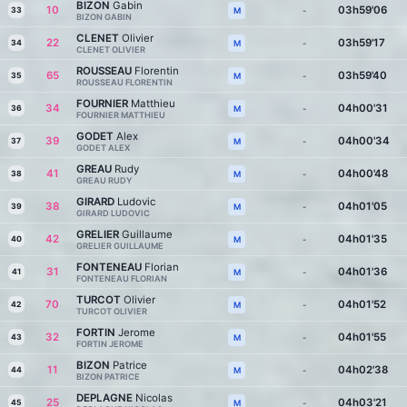
BIZON
Gabin
10
03h59'06
33
-
M
BIZON GABIN
CLENET
Olivier
22
03h59'17
34
-
M
CLENET OLIVIER
ROUSSEAU
Florentin
65
03h59'40
35
-
M
ROUSSEAU FLORENTIN
FOURNIER
Matthieu
34
04h00'31
36
-
M
FOURNIER MATTHIEU
GODET
Alex
39
04h00'34
37
-
M
GODET ALEX
GREAU
Rudy
41
04h00'48
38
-
M
GREAU RUDY
GIRARD
Ludovic
38
04h01'05
39
-
M
GIRARD LUDOVIC
GRELIER
Guillaume
42
04h01'35
40
-
M
GRELIER GUILLAUME
FONTENEAU
Florian
31
04h01'36
41
-
M
FONTENEAU FLORIAN
TURCOT
Olivier
70
04h01'52
42
-
M
TURCOT OLIVIER
FORTIN
Jerome
32
04h01'55
43
-
M
FORTIN JEROME
BIZON
Patrice
11
04h02'38
44
-
M
BIZON PATRICE
DEPLAGNE
Nicolas
25
04h03'21
45
-
M