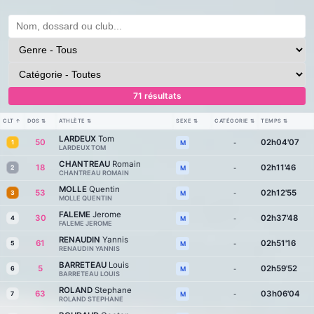
71 résultats
CLT
↑
DOS
⇅
ATHLÈTE
⇅
SEXE
⇅
CATÉGORIE
⇅
TEMPS
⇅
LARDEUX
Tom
50
02h04'07
1
-
M
LARDEUX TOM
CHANTREAU
Romain
18
02h11'46
2
-
M
CHANTREAU ROMAIN
MOLLE
Quentin
53
02h12'55
3
-
M
MOLLE QUENTIN
FALEME
Jerome
30
02h37'48
4
-
M
FALEME JEROME
RENAUDIN
Yannis
61
02h51'16
5
-
M
RENAUDIN YANNIS
BARRETEAU
Louis
5
02h59'52
6
-
M
BARRETEAU LOUIS
ROLAND
Stephane
63
03h06'04
7
-
M
ROLAND STEPHANE