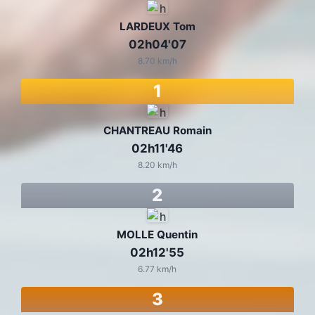
LARDEUX Tom
02h04'07
8.70 km/h
1
CHANTREAU Romain
02h11'46
8.20 km/h
2
MOLLE Quentin
02h12'55
6.77 km/h
3