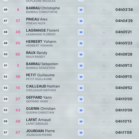
DEPLAGNE NICOLAS
BARRAU
Christophe
4
04h03'36
46
-
M
BARRAU CHRISTOPHE
PINEAU
Alex
57
04h04'29
47
-
M
PINEAU ALEX
LAGRANGE
Florent
49
04h05'21
48
-
M
LAGRANGE FLORENT
HERBERT
Yohann
45
04h05'23
49
-
M
HERBERT YOHANN
RAUX
Randy
60
04h06'28
50
-
M
RAUX RANDY
BARRAU
Sebastien
3
04h09'13
51
-
M
BARRAU SEBASTIEN
PETIT
Guillaume
56
04h09'15
52
-
M
PETIT GUILLAUME
CAILLEAUD
Nathan
15
04h09'52
53
-
M
CAILLEAUD NATHAN
GEFFARD
Yann
37
04h10'00
54
-
M
GEFFARD YANN
GUERIN
Christian
43
04h10'06
55
-
M
GUERIN CHRISTIAN
LAFAT
Arnaud
48
04h10'15
56
-
M
LAFAT ARNAUD
JOURDAIN
Pierre
47
04h11'09
57
-
M
JOURDAIN PIERRE