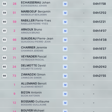
ECHASSERIAU
Johan
28
04h11'58
58
-
M
ECHASSERIAU JOHAN
MARBOEUF
Benjamin
51
04h12'02
59
-
M
MARBOEUF BENJAMIN
RABILLER
Pierre-Yves
59
04h12'21
60
-
M
RABILLER PIERRE-YVES
ARNOUX
Bruno
2
04h14'07
61
-
M
ARNOUX BRUNO
SUAUDEAU
Pierre-Jean
66
04h14'38
62
-
M
SUAUDEAU PIERRE-JEAN
CHARRIER
Jeremie
21
04h16'37
63
-
M
CHARRIER JEREMIE
VEYRADIER
Pascal
71
04h18'35
64
-
M
VEYRADIER PASCAL
DELMOTTE
David
24
04h20'42
65
-
M
DELMOTTE DAVID
ZAWADZKI
Simon
73
04h21'55
66
-
M
ZAWADZKI SIMON
ALLEMAND
Benoit
1
-
-
M
ALLEMAND BENOIT
BIZON
Antonin
9
-
-
M
BIZON ANTONIN
BOSSARD
Guillaume
12
-
-
M
BOSSARD GUILLAUME
BOUYER
Michael
14
-
-
M