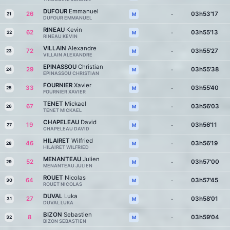
DUFOUR
Emmanuel
26
03h53'17
21
-
M
DUFOUR EMMANUEL
RINEAU
Kevin
62
03h55'13
22
-
M
RINEAU KEVIN
VILLAIN
Alexandre
72
03h55'27
23
-
M
VILLAIN ALEXANDRE
EPINASSOU
Christian
29
03h55'38
24
-
M
EPINASSOU CHRISTIAN
FOURNIER
Xavier
33
03h55'40
25
-
M
FOURNIER XAVIER
TENET
Mickael
67
03h56'03
26
-
M
TENET MICKAEL
CHAPELEAU
David
19
03h56'11
27
-
M
CHAPELEAU DAVID
HILAIRET
Wilfried
46
03h56'19
28
-
M
HILAIRET WILFRIED
MENANTEAU
Julien
52
03h57'00
29
-
M
MENANTEAU JULIEN
ROUET
Nicolas
64
03h57'45
30
-
M
ROUET NICOLAS
DUVAL
Luka
27
03h58'01
31
-
M
DUVAL LUKA
BIZON
Sebastien
8
03h59'04
32
-
M
BIZON SEBASTIEN