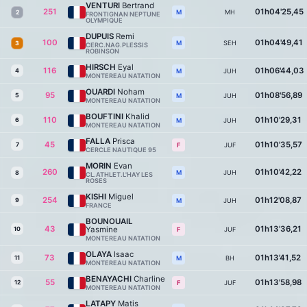
VENTURI
Bertrand
251
01h04'25,45
MH
M
2
FRONTIGNAN NEPTUNE
OLYMPIQUE
DUPUIS
Remi
100
01h04'49,41
SEH
M
3
CERC.NAG.PLESSIS
ROBINSON
HIRSCH
Eyal
116
01h06'44,03
4
JUH
M
MONTEREAU NATATION
OUARDI
Noham
95
01h08'56,89
5
JUH
M
MONTEREAU NATATION
BOUFTINI
Khalid
110
01h10'29,31
6
JUH
M
MONTEREAU NATATION
FALLA
Prisca
45
01h10'35,57
7
JUF
F
CERCLE NAUTIQUE 95
MORIN
Evan
260
01h10'42,22
JUH
M
8
CL.ATHLET.L'HAY LES
ROSES
KISHI
Miguel
254
01h12'08,87
9
JUH
M
FRANCE
BOUNOUAIL
43
01h13'36,21
Yasmine
10
JUF
F
MONTEREAU NATATION
OLAYA
Isaac
73
01h13'41,52
11
BH
M
MONTEREAU NATATION
BENAYACHI
Charline
55
01h13'58,98
12
JUF
F
MONTEREAU NATATION
LATAPY
Matis