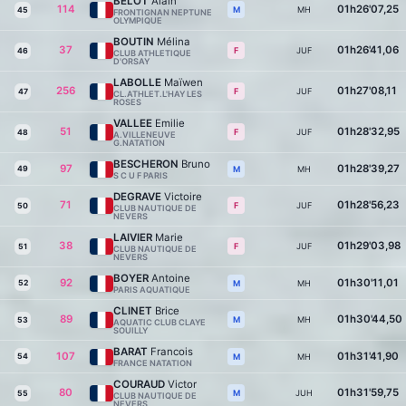
BELOT
Alain
114
01h26'07,25
MH
M
45
FRONTIGNAN NEPTUNE
OLYMPIQUE
BOUTIN
Mélina
37
01h26'41,06
JUF
F
46
CLUB ATHLETIQUE
D'ORSAY
LABOLLE
Maïwen
256
01h27'08,11
JUF
F
47
CL.ATHLET.L'HAY LES
ROSES
VALLEE
Emilie
51
01h28'32,95
JUF
F
48
A.VILLENEUVE
G.NATATION
BESCHERON
Bruno
97
01h28'39,27
49
MH
M
S C U F PARIS
DEGRAVE
Victoire
71
01h28'56,23
JUF
F
50
CLUB NAUTIQUE DE
NEVERS
LAIVIER
Marie
38
01h29'03,98
JUF
F
51
CLUB NAUTIQUE DE
NEVERS
BOYER
Antoine
92
01h30'11,01
52
MH
M
PARIS AQUATIQUE
CLINET
Brice
89
01h30'44,50
MH
M
53
AQUATIC CLUB CLAYE
SOUILLY
BARAT
Francois
107
01h31'41,90
54
MH
M
FRANCE NATATION
COURAUD
Victor
80
01h31'59,75
JUH
M
55
CLUB NAUTIQUE DE
NEVERS