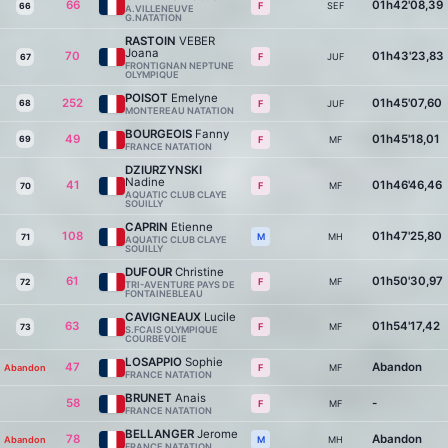
66
01h42'08,39
SEF
F
66
A.VILLENEUVE
G.NATATION
RASTOIN
VEBER
Joana
70
01h43'23,83
JUF
F
67
FRONTIGNAN NEPTUNE
OLYMPIQUE
POISOT
Emelyne
252
01h45'07,60
68
JUF
F
MONTEREAU NATATION
BOURGEOIS
Fanny
49
01h45'18,01
69
MF
F
FRANCE NATATION
DZIURZYNSKI
Nadine
41
01h46'46,46
MF
F
70
AQUATIC CLUB CLAYE
SOUILLY
CAPRIN
Etienne
108
01h47'25,80
MH
M
71
AQUATIC CLUB CLAYE
SOUILLY
DUFOUR
Christine
61
01h50'30,97
MF
F
72
TRI-AVENTURE PAYS DE
FONTAINEBLEAU
CAVIGNEAUX
Lucile
63
01h54'17,42
MF
F
73
S.FCAIS OLYMPIQUE
COURBEVOIE
LOSAPPIO
Sophie
47
Abandon
Abandon
MF
F
FRANCE NATATION
BRUNET
Anais
58
-
MF
F
FRANCE NATATION
BELLANGER
Jerome
78
Abandon
Abandon
MH
M
FRANCE NATATION