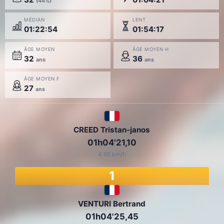
(44%)
MÉDIAN
LENT
01:22:54
01:54:17
ÂGE MOYEN
ÂGE MOYEN H
32
36
ans
ans
ÂGE MOYEN F
27
ans
CREED Tristan-janos
01h04'21,10
4.66 km/h
1
VENTURI Bertrand
01h04'25,45