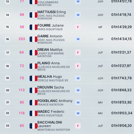
77
01h14'07,78
JUH
M
13
COULOMMIERS
NATATION
MATTIUSSI
Erling
99
01h14'19,74
JUH
M
14
CERC.NAG.PLESSIS
ROBINSON
FOURRE
Juliane
59
01h14'29,29
15
MF
F
PARIS AQUATIQUE
GARRE
Antonin
253
01h14'34,15
JUH
M
16
CERC.NAG.PLESSIS
ROBINSON
DREAN
Maëllys
64
01h15'21,37
JUF
F
17
LAGNY SUR MARNE
NATATION
PLAINO
Anna
72
01h15'27,97
JUF
F
18
CLUB DES NAGEURS DE
BRIVE
MEALHA
Hugo
75
01h17'43,78
19
JUH
M
CERCLE NAUTIQUE 95
DROUVIN
Sacha
113
01h18'48,32
JUH
M
20
CLUB DES NAGEURS DE
BRIVE
POIXBLANC
Anthony
85
01h18'53,92
21
MH
M
FRANCE NATATION
MADEC
Frederic
118
01h19'03,34
22
MH
M
PARIS AQUATIQUE
BACCHIALONI
65
01h19'06,20
Laureen
23
JUF
F
MONTEREAU NATATION