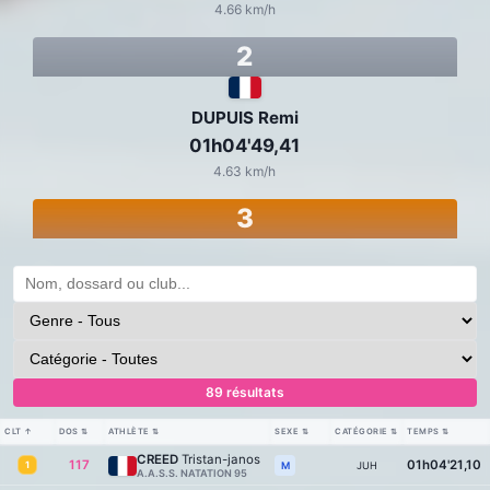
4.66 km/h
2
DUPUIS Remi
01h04'49,41
4.63 km/h
3
89 résultats
CLT
↑
DOS
⇅
ATHLÈTE
⇅
SEXE
⇅
CATÉGORIE
⇅
TEMPS
⇅
CREED
Tristan-janos
117
01h04'21,10
1
JUH
M
A.A.S.S. NATATION 95