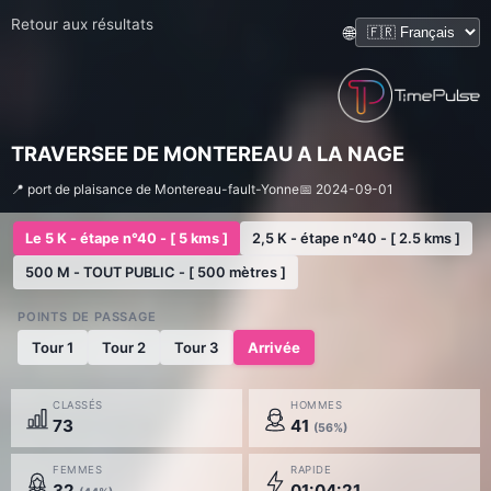
Retour aux résultats
🌐
TRAVERSEE DE MONTEREAU A LA NAGE
📍 port de plaisance de Montereau-fault-Yonne
📅 2024-09-01
Le 5 K - étape n°40 - [ 5 kms ]
2,5 K - étape n°40 - [ 2.5 kms ]
500 M - TOUT PUBLIC - [ 500 mètres ]
POINTS DE PASSAGE
Tour 1
Tour 2
Tour 3
Arrivée
CLASSÉS
HOMMES
73
41
(56%)
FEMMES
RAPIDE
32
01:04:21