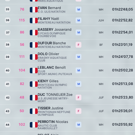
PARIS AQUATIQUE
EVAN
Bernard
76
01h22'48,05
35
MH
M
C.O. ULIS NATATION
FILAHY
Naël
115
01h22'52,82
36
JUH
M
MONTEREAU NATATION
BASSERY
Josserand
86
01h22'54,01
MH
M
37
S.FCAIS OLYMPIQUE
COURBEVOIE
DUFOUR
Blanche
56
01h23'01,19
38
BF
F
MONTEREAU NATATION
DOLO
Olivier
111
01h24'07,78
MH
M
39
ERAGNY AQUATIQUE
CLUB
LEBLANC
Benoît
104
01h25'02,28
MH
M
40
CLUB
SPORT.MUNIC.PUTEAUX
KIENY
Gilles
82
01h25'13,08
MH
M
41
MONTCEAU OLYMPIC
NATATION
DUC
TONNELIER Zoe
48
01h25'23,80
JUF
F
42
U.S JEUNESSE MITRY-
MORY
TISSIER
Justine
50
01h25'26,01
JUF
F
43
FRONTIGNAN NEPTUNE
OLYMPIQUE
PERROTIN
Nicolas
102
01h25'55,92
MH
M
44
NAUTIC CLUB
RAMBOUILLET