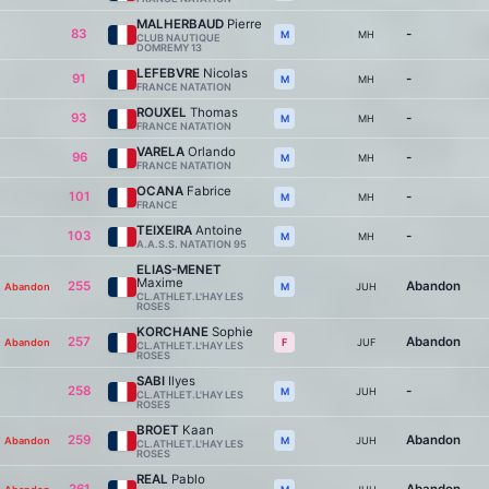
MALHERBAUD
Pierre
83
-
MH
M
CLUB NAUTIQUE
DOMREMY 13
LEFEBVRE
Nicolas
91
-
MH
M
FRANCE NATATION
ROUXEL
Thomas
93
-
MH
M
FRANCE NATATION
VARELA
Orlando
96
-
MH
M
FRANCE NATATION
OCANA
Fabrice
101
-
MH
M
FRANCE
TEIXEIRA
Antoine
103
-
MH
M
A.A.S.S. NATATION 95
ELIAS-MENET
Maxime
255
Abandon
Abandon
JUH
M
CL.ATHLET.L'HAY LES
ROSES
KORCHANE
Sophie
257
Abandon
Abandon
JUF
F
CL.ATHLET.L'HAY LES
ROSES
SABI
Ilyes
258
-
JUH
M
CL.ATHLET.L'HAY LES
ROSES
BROET
Kaan
259
Abandon
Abandon
JUH
M
CL.ATHLET.L'HAY LES
ROSES
REAL
Pablo