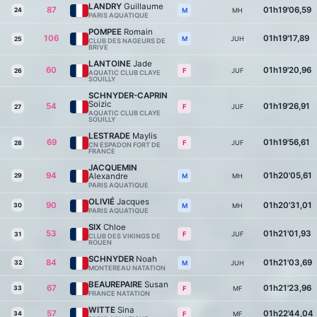
LANDRY
Guillaume
87
01h19'06,59
24
MH
M
PARIS AQUATIQUE
POMPEE
Romain
106
01h19'17,89
JUH
M
25
CLUB DES NAGEURS DE
BRIVE
LANTOINE
Jade
60
01h19'20,96
JUF
F
26
AQUATIC CLUB CLAYE
SOUILLY
SCHNYDER-CAPRIN
Soizic
54
01h19'26,91
JUF
F
27
AQUATIC CLUB CLAYE
SOUILLY
LESTRADE
Maylis
69
01h19'56,61
JUF
F
28
CN ESPADON FORT DE
FRANCE
JACQUEMIN
94
01h20'05,61
Alexandre
29
MH
M
PARIS AQUATIQUE
OLIVIÉ
Jacques
90
01h20'31,01
30
MH
M
PARIS AQUATIQUE
SIX
Chloe
53
01h21'01,93
JUF
F
31
CLUB DES VIKINGS DE
ROUEN
SCHNYDER
Noah
84
01h21'03,69
32
JUH
M
MONTEREAU NATATION
BEAUREPAIRE
Susan
67
01h21'23,96
33
MF
F
FRANCE NATATION
WITTE
Sina
57
01h22'44,04
34
MF
F