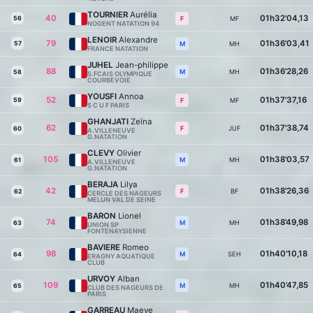
TOURNIER
Aurélia
40
01h32'04,13
56
MF
F
NOGENT NATATION 94
LENOIR
Alexandre
79
01h36'03,41
57
MH
M
FRANCE NATATION
JUHEL
Jean-philippe
88
01h36'28,26
MH
M
58
S.FCAIS OLYMPIQUE
COURBEVOIE
YOUSFI
Annoa
52
01h37'37,16
59
MF
F
S C U F PARIS
GHANJATI
Zeïna
62
01h37'38,74
JUF
F
60
A.VILLENEUVE
G.NATATION
CLEVY
Olivier
105
01h38'03,57
MH
M
61
A.VILLENEUVE
G.NATATION
BERAJA
Lilya
42
01h38'26,36
BF
F
62
CERCLE DES NAGEURS
MELUN VAL DE SEINE
BARON
Lionel
74
01h38'49,98
MH
M
63
UNION SP
FONTENAYSIENNE
BAVIERE
Romeo
98
01h40'10,18
SEH
M
64
ERAGNY AQUATIQUE
CLUB
URVOY
Alban
109
01h40'47,85
MH
M
65
CLUB DES NAGEURS DE
PARIS
GARREAU
Maeve