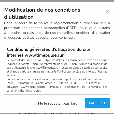
Modification de nos conditions
×
d'utilisation
Dans le cadre de la nouvelle réglementation européenne sur la
protection des données personnelles (RGPD), nous vous invitons
à prendre connaissance de nos nouvelles conditions d'utilisation
ci-dessous et à les accepter pour continuer.
Conditions générales d'utilisation du site
internet www.timepulse.run
Le présent document a pour objet de définir les modalités et conditions dans
laquelle la société Timepulse représenté par SAS Timepulse,met à disposition de
ses utilisateurs le site www.Timepulse.run, et les services disponibles sur le site
CONNEXION
et d’autre part, la manière par laquelle l’utilisateur accède au site et utilise ses
services.
Toute connexion au site est subordonnée au respect des présentes conditions.
Pour l’utilisateur, le simple accès au site de l’EDITEUR à l’adresse URL
suivante www.timepulse.run implique l’acceptation de l’ensemble des
conditions décrites ci-après.
Propriété intellectuelle
Mot de passe oublié ?
J'ACCEPTE
Me le rappeler plus tard
La structure générale du site www.timepulse.run, par quelque procédé que ce
soit, sans l'autorisation préalable et par écrit de Fourcherot Mickael et/ou de ses
Créer votre compte
partenaires est strictement interdite et serait susceptible de constituer une